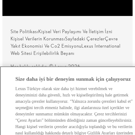
Site Politikası
Kişisel Veri Paylaşımı Ve İletişim İzni
Kişisel Verilerin Korunması
Sayfadaki Çerezler
Çevre
Yakıt Ekonomisi Ve Co2 Emisyonu
Lexus International
Web Sitesi Erişilebilirlik Beyanı
Her hakkı saklıdır. © Lexus 2026
Size daha iyi bir deneyim sunmak için çalışıyoruz
Lexus Türkiye olarak size daha iyi hizmet verebilmek ve
deneyiminizi daha güvenli, hızlı ve kişiselleştirilmiş hale getirmek
amacıyla çerezler kullanıyoruz. “Yalnızca zorunlu çerezleri kabul et”
seçeneğini tercih etmeniz halinde, ilgi alanlarınıza özel içerikler ve
deneyimler sunmamız mümkün olmayacaktır. Çerez tercihlerinizi
“Çerez Ayarları” bölümünden dilediğiniz zaman güncelleyebilirsiniz.
Hangi kişisel verilerin çerezler aracılığıyla toplandığı ve bu verilerin
nasıl kullanıldığı hakkında detaylı bilgiye Gizlilik Ayarları üzerinden