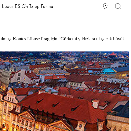
i Lexus ES Ön Talep Formu
urulmuş. Kontes Libuse Prag için “Görkemi yıldızlara ulaşacak büyük