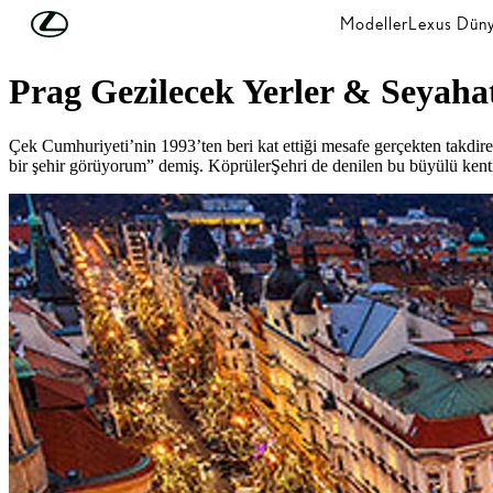
Skip to Main Content
(Press Enter)
Modeller
Lexus Düny
SAFFET EMRE TONGUÇ
Prag Gezilecek Yerler & Seyaha
Çek Cumhuriyeti’nin 1993’ten beri kat ettiği mesafe gerçekten takdir
bir şehir görüyorum” demiş. KöprülerŞehri de denilen bu büyülü kentin