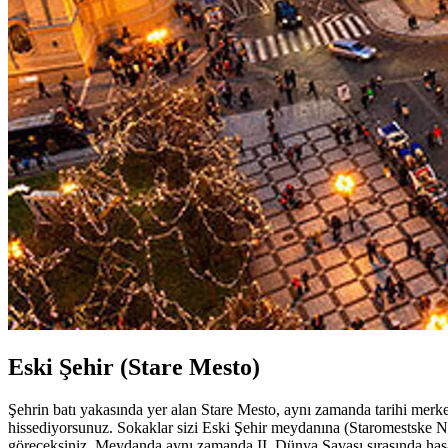
Eski Şehir (Stare Mesto)
Şehrin batı yakasında yer alan Stare Mesto, aynı zamanda tarihi merke
hissediyorsunuz. Sokaklar sizi Eski Şehir meydanına (Staromestske Na
göreceksiniz. Meydanda aynı zamanda II. Dünya Savaşı sırasında hasar 