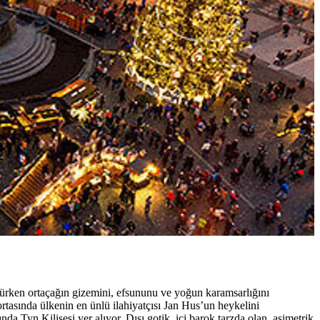
ürürken ortaçağın gizemini, efsununu ve yoğun karamsarlığını
tasında ülkenin en ünlü ilahiyatçısı Jan Hus’un heykelini
 Tyn Kilisesi yer alıyor. Dışı gotik, içi barok tarzda olan, asimetrik