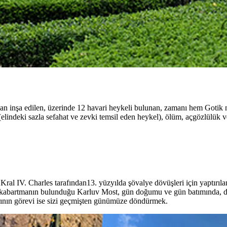
an inşa edilen, üzerinde 12 havari heykeli bulunan, zamanı hem Gotik
elindeki sazla sefahat ve zevki temsil eden heykel), ölüm, açgözlülük v
Kral IV. Charles tarafından13. yüzyılda şövalye dövüşleri için yaptırı
 kabartmanın bulunduğu Karluv Most, gün doğumu ve gün batımında, doyu
arının görevi ise sizi geçmişten günümüze döndürmek.