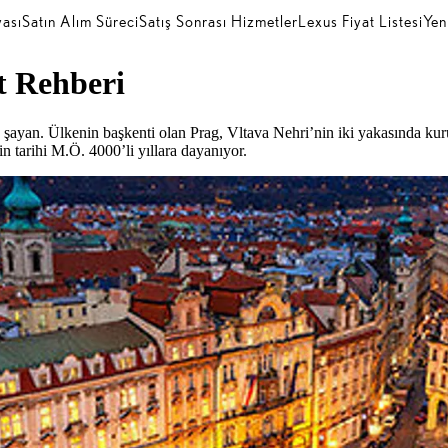
ası
Satın Alım Süreci
Satış Sonrası Hizmetler
Lexus Fiyat Listesi
Yen
t Rehberi
e şayan. Ülkenin başkenti olan Prag, Vltava Nehri’nin iki yakasında k
 tarihi M.Ö. 4000’li yıllara dayanıyor.