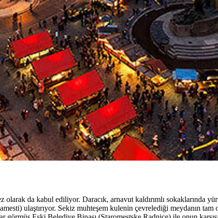
z olarak da kabul ediliyor. Daracık, arnavut kaldırımlı sokaklarında y
mesti) ulaştırıyor. Sekiz muhteşem kulenin çevrelediği meydanın tam or
görmüş Eski Belediye Binası (Staromestske Radnice) ile onun karşısında