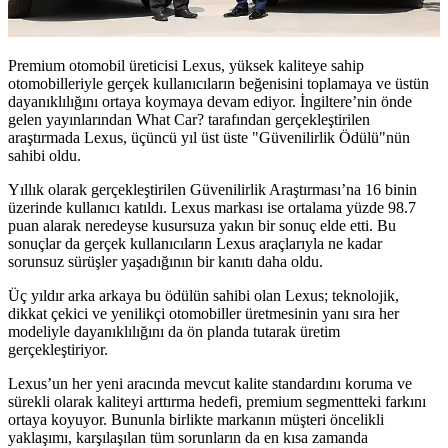
Premium otomobil üreticisi Lexus, yüksek kaliteye sahip
otomobilleriyle gerçek kullanıcıların beğenisini toplamaya ve üstün
dayanıklılığını ortaya koymaya devam ediyor. İngiltere’nin önde
gelen yayınlarından What Car? tarafından gerçekleştirilen
araştırmada Lexus, üçüncü yıl üst üste "Güvenilirlik Ödülü"nün
sahibi oldu.
Yıllık olarak gerçekleştirilen Güvenilirlik Araştırması’na 16 binin
üzerinde kullanıcı katıldı. Lexus markası ise ortalama yüzde 98.7
puan alarak neredeyse kusursuza yakın bir sonuç elde etti. Bu
sonuçlar da gerçek kullanıcıların Lexus araçlarıyla ne kadar
sorunsuz sürüşler yaşadığının bir kanıtı daha oldu.
Üç yıldır arka arkaya bu ödülün sahibi olan Lexus; teknolojik,
dikkat çekici ve yenilikçi otomobiller üretmesinin yanı sıra her
modeliyle dayanıklılığını da ön planda tutarak üretim
gerçekleştiriyor.
Lexus’un her yeni aracında mevcut kalite standardını koruma ve
sürekli olarak kaliteyi arttırma hedefi, premium segmentteki farkını
ortaya koyuyor. Bununla birlikte markanın müşteri öncelikli
yaklaşımı, karşılaşılan tüm sorunların da en kısa zamanda