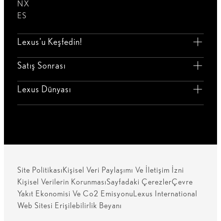
NX
ES
Lexus'u Keşfedin!
Satış Sonrası
Lexus Dünyası
Site Politikası
Kişisel Veri Paylaşımı Ve İletişim İzni
Kişisel Verilerin Korunması
Sayfadaki Çerezler
Çevre
Yakıt Ekonomisi Ve Co2 Emisyonu
Lexus International
Web Sitesi Erişilebilirlik Beyanı