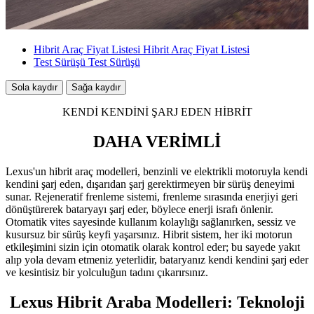
Hibrit Araç Fiyat Listesi
Hibrit Araç Fiyat Listesi
Test Sürüşü
Test Sürüşü
Sola kaydır
Sağa kaydır
KENDİ KENDİNİ ŞARJ EDEN HİBRİT
DAHA VERİMLİ
Lexus'un hibrit araç modelleri, benzinli ve elektrikli motoruyla kendi
kendini şarj eden, dışarıdan şarj gerektirmeyen bir sürüş deneyimi
sunar. Rejeneratif frenleme sistemi, frenleme sırasında enerjiyi geri
dönüştürerek bataryayı şarj eder, böylece enerji israfı önlenir.
Otomatik vites sayesinde kullanım kolaylığı sağlanırken, sessiz ve
kusursuz bir sürüş keyfi yaşarsınız. Hibrit sistem, her iki motorun
etkileşimini sizin için otomatik olarak kontrol eder; bu sayede yakıt
alıp yola devam etmeniz yeterlidir, bataryanız kendi kendini şarj eder
ve kesintisiz bir yolculuğun tadını çıkarırsınız.
Lexus Hibrit Araba Modelleri: Teknoloji