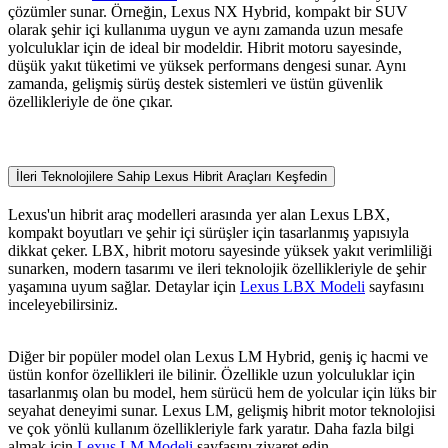
çözümler sunar. Örneğin, Lexus NX Hybrid, kompakt bir SUV
olarak şehir içi kullanıma uygun ve aynı zamanda uzun mesafe
yolculuklar için de ideal bir modeldir. Hibrit motoru sayesinde,
düşük yakıt tüketimi ve yüksek performans dengesi sunar. Aynı
zamanda, gelişmiş sürüş destek sistemleri ve üstün güvenlik
özellikleriyle de öne çıkar.
İleri Teknolojilere Sahip Lexus Hibrit Araçları Keşfedin
Lexus'un hibrit araç modelleri arasında yer alan Lexus LBX,
kompakt boyutları ve şehir içi sürüşler için tasarlanmış yapısıyla
dikkat çeker. LBX, hibrit motoru sayesinde yüksek yakıt verimliliği
sunarken, modern tasarımı ve ileri teknolojik özellikleriyle de şehir
yaşamına uyum sağlar. Detaylar için
Lexus LBX Modeli
sayfasını
inceleyebilirsiniz.
Diğer bir popüler model olan Lexus LM Hybrid, geniş iç hacmi ve
üstün konfor özellikleri ile bilinir. Özellikle uzun yolculuklar için
tasarlanmış olan bu model, hem sürücü hem de yolcular için lüks bir
seyahat deneyimi sunar. Lexus LM, gelişmiş hibrit motor teknolojisi
ve çok yönlü kullanım özellikleriyle fark yaratır. Daha fazla bilgi
almak için
Lexus LM Modeli
sayfasını ziyaret edin.