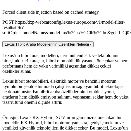
Forced client side injection based on cached strategy
POST https://dxp-webcarconfig.lexus-europe.com/v1/model-filter-
results/tr/tr?
sortOrder=modelName&model=nx%2Crx%2Clb%2Clm&gclid=
Lexus Hibrit Araba Modellerinin Özellikleri Nelerdir?
Lexus’un hibrit araç modelleri, ileri mühendislik ve teknolojinin
birleşimidir. Bu araçlar, hibrit otomobil dünyasında öne çıkar ve hem
performans hem de yakıt verimliliği açısından dikkat çekici
özellikler sunar.
Lexus hibrit otomobilleri, elektrikli motor ve benzinli motorun
uyumlu bir şekilde bir arada çalışmasını sağlayan hibrit teknolojisi
ile donatılmıştır. Bu hibrit araba özelliklerinin kombinasyonu,
araçların hem düşük emisyon salınımı yapmasını sağlar hem de yakıt
tasarrufunu önemli ölçüde artırır.
Örneğin, Lexus RX Hybrid, SUV ürün gamımızda öne çıkan bir
modeldir. RX Hybrid, hibrit motorun yanı sıra, geniş iç mekanı ve
yenilikçi güvenlik teknolojileri ile dikkat çeker. Bu model, Lexus’un