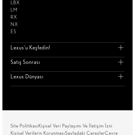
LBX
LM
RX
NX
ES
Lexus'u Keşfedin!
Satış Sonrası
Lexus Dünyası
Site Politikası
Kişisel Veri Paylaşımı Ve İletişim İzni
Kişisel Verilerin Korunması
Sayfadaki Çerezler
Çevre