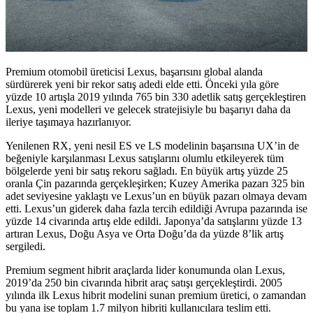
Premium otomobil üreticisi Lexus, başarısını global alanda
sürdürerek yeni bir rekor satış adedi elde etti. Önceki yıla göre
yüzde 10 artışla 2019 yılında 765 bin 330 adetlik satış gerçekleştiren
Lexus, yeni modelleri ve gelecek stratejisiyle bu başarıyı daha da
ileriye taşımaya hazırlanıyor.
Yenilenen RX, yeni nesil ES ve LS modelinin başarısına UX’in de
beğeniyle karşılanması Lexus satışlarını olumlu etkileyerek tüm
bölgelerde yeni bir satış rekoru sağladı. En büyük artış yüzde 25
oranla Çin pazarında gerçekleşirken; Kuzey Amerika pazarı 325 bin
adet seviyesine yaklaştı ve Lexus’un en büyük pazarı olmaya devam
etti. Lexus’un giderek daha fazla tercih edildiği Avrupa pazarında ise
yüzde 14 civarında artış elde edildi. Japonya’da satışlarını yüzde 13
artıran Lexus, Doğu Asya ve Orta Doğu’da da yüzde 8’lik artış
sergiledi.
Premium segment hibrit araçlarda lider konumunda olan Lexus,
2019’da 250 bin civarında hibrit araç satışı gerçekleştirdi. 2005
yılında ilk Lexus hibrit modelini sunan premium üretici, o zamandan
bu yana ise toplam 1.7 milyon hibriti kullanıcılara teslim etti.