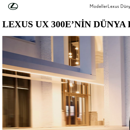
Skip to Main Content
(Press Enter)
Modeller
Lexus Düny
LEXUS HABERLERİ
LEXUS UX 300E’NİN DÜNYA