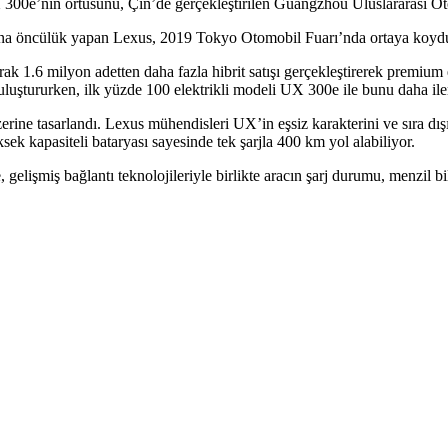
 300e’nin örtüsünü, Çin’de gerçekleştirilen Guangzhou Uluslararası Ot
na öncülük yapan Lexus, 2019 Tokyo Otomobil Fuarı’nda ortaya koyduğu 
 1.6 milyon adetten daha fazla hibrit satışı gerçekleştirerek premium el
uluştururken, ilk yüzde 100 elektrikli modeli UX 300e ile bunu daha iler
ne tasarlandı. Lexus mühendisleri UX’in eşsiz karakterini ve sıra dışı
ek kapasiteli bataryası sayesinde tek şarjla 400 km yol alabiliyor.
işmiş bağlantı teknolojileriyle birlikte aracın şarj durumu, menzil bilgil