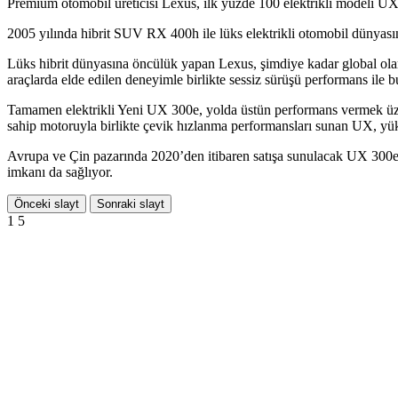
Premium otomobil üreticisi Lexus, ilk yüzde 100 elektrikli modeli UX
2005 yılında hibrit SUV RX 400h ile lüks elektrikli otomobil dünyası
Lüks hibrit dünyasına öncülük yapan Lexus, şimdiye kadar global olarak
araçlarda elde edilen deneyimle birlikte sessiz sürüşü performans ile b
Tamamen elektrikli Yeni UX 300e, yolda üstün performans vermek üzeri
sahip motoruyla birlikte çevik hızlanma performansları sunan UX, yüks
Avrupa ve Çin pazarında 2020’den itibaren satışa sunulacak UX 300e, gel
imkanı da sağlıyor.
Önceki slayt
Sonraki slayt
1
5