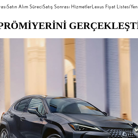
ası
Satın Alım Süreci
Satış Sonrası Hizmetler
Lexus Fiyat Listesi
Yen
 PRÖMİYERİNİ GERÇEKLEŞT