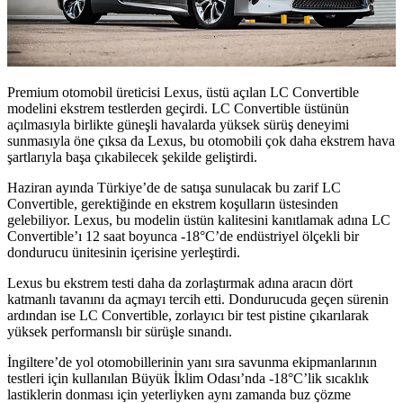
Premium otomobil üreticisi Lexus, üstü açılan LC Convertible
modelini ekstrem testlerden geçirdi. LC Convertible üstünün
açılmasıyla birlikte güneşli havalarda yüksek sürüş deneyimi
sunmasıyla öne çıksa da Lexus, bu otomobili çok daha ekstrem hava
şartlarıyla başa çıkabilecek şekilde geliştirdi.
Haziran ayında Türkiye’de de satışa sunulacak bu zarif LC
Convertible, gerektiğinde en ekstrem koşulların üstesinden
gelebiliyor. Lexus, bu modelin üstün kalitesini kanıtlamak adına LC
Convertible’ı 12 saat boyunca -18°C’de endüstriyel ölçekli bir
dondurucu ünitesinin içerisine yerleştirdi.
Lexus bu ekstrem testi daha da zorlaştırmak adına aracın dört
katmanlı tavanını da açmayı tercih etti. Dondurucuda geçen sürenin
ardından ise LC Convertible, zorlayıcı bir test pistine çıkarılarak
yüksek performanslı bir sürüşle sınandı.
İngiltere’de yol otomobillerinin yanı sıra savunma ekipmanlarının
testleri için kullanılan Büyük İklim Odası’nda -18°C’lik sıcaklık
lastiklerin donması için yeterliyken aynı zamanda buz çözme