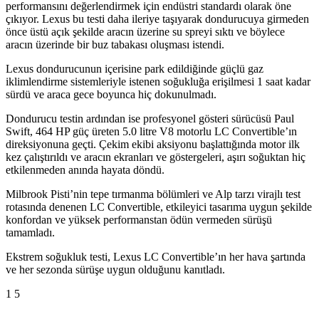
performansını değerlendirmek için endüstri standardı olarak öne
çıkıyor. Lexus bu testi daha ileriye taşıyarak dondurucuya girmeden
önce üstü açık şekilde aracın üzerine su spreyi sıktı ve böylece
aracın üzerinde bir buz tabakası oluşması istendi.
Lexus dondurucunun içerisine park edildiğinde güçlü gaz
iklimlendirme sistemleriyle istenen soğukluğa erişilmesi 1 saat kadar
sürdü ve araca gece boyunca hiç dokunulmadı.
Dondurucu testin ardından ise profesyonel gösteri sürücüsü Paul
Swift, 464 HP güç üreten 5.0 litre V8 motorlu LC Convertible’ın
direksiyonuna geçti. Çekim ekibi aksiyonu başlattığında motor ilk
kez çalıştırıldı ve aracın ekranları ve göstergeleri, aşırı soğuktan hiç
etkilenmeden anında hayata döndü.
Milbrook Pisti’nin tepe tırmanma bölümleri ve Alp tarzı virajlı test
rotasında denenen LC Convertible, etkileyici tasarıma uygun şekilde
konfordan ve yüksek performanstan ödün vermeden sürüşü
tamamladı.
Ekstrem soğukluk testi, Lexus LC Convertible’ın her hava şartında
ve her sezonda sürüşe uygun olduğunu kanıtladı.
1
5