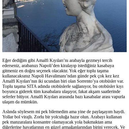
Eğer dediğim gibi Amalfi Kıyıları’nı arabayla gezmeyi tercih
ederseniz, arabanızı Napoli’den kiralayıp istediğiniz kasabaya
gitmeniz en doğru seçenek olacaktır. Yok eğer toplu taşıma
kullanacaksınız Napoli Havalimanı’ndan günde pek çok kez kez
Amalfi Kıyıları’nın iki ucundan biri olan Sorrento’ya otobüsler var.
Toplu taşıma SITA adında otobüslerle sağlanıyor, bu otobüsler kıyı
boyunca giderek tüm kasabalara ulaşıyor, fakat akşam saatlerinde
seferler bitiyor. Amalfi Kıyıları arasında bazı kasabalar arası vapurla
ulaşım da mümkün.
Aslında söylesem mi pek bilemedim ama yine de paylaşayım haydi.
Yollar bol virajlı. Zorlu bir yolculuğa hazır olun. Arabayı kullanan
pek manzaralara konsantre olamayacak yola bakmaktan ama
diğerlerine hayatlarının en güzel armağanlarından birini verecek. Ve