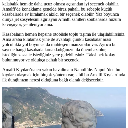
kalabalık hem de daha ucuz olması açısından iyi seçenek olabilir.
Amalfi’de konaklama genelde biraz pahalı, bu sebeple küçük
kasabalarda ev kiralamak akılcı bir seçenek olabilir. Yaz boyunca
dünya jet sosyetesini ağırlayan Amalfi sahilleri sonbaharda huzura
kavuşuyor, yenileniyor ama.
Kasabaların hemen hepsine otobüsle toplu taşıma ile ulaşılabilirsiniz.
Ama araba kiralamak yine de avantajlı çünkü kasabalar arası
yolculukta yol boyunca da muhteşem manzaralar var. Ayrıca bu
sayede hangi kasabada konakladığınızın da önemi az olur,
istediğiniz saatte istediğiniz yere gidebilirsiniz. Taksi pek kolay
bulunmuyor ve oldukça pahalı bir seçenek.
Amalfi Kıyıları’na en yakın havalimanı Napoli’de. Napoli’den bu
kıyılara ulaşmak için birçok yöntem var, tabii bu Amalfi Kıyıları’nda
ilk durağınızın neresi olduğuna bağlı olarak değişecektir.