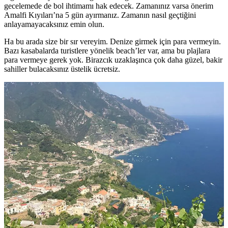
gecelemede de bol ihtimamı hak edecek. Zamanınız varsa önerim
Amalfi Kıyıları’na 5 gün ayırmanız. Zamanın nasıl geçtiğini
anlayamayacaksınız emin olun.
Ha bu arada size bir sır vereyim. Denize girmek için para vermeyin.
Bazı kasabalarda turistlere yönelik beach’ler var, ama bu plajlara
para vermeye gerek yok. Birazcık uzaklaşınca çok daha güzel, bakir
sahiller bulacaksınız üstelik ücretsiz.