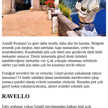
Amalfi Positano’ya göre daha insaflı, daha düz bir kasaba. Bölgede
seramik çok meşhur, tüm tabelalar, kapı numaraları, yerler bu
seramiklerden. Kasabadaki pek çok tünel size gezilecek türlü türlü
mekanlar sunuyor. Deniz kenarında güzel deniz ürünleri
tadabileceğiniz mekanlar var. Çok yokuşlu olmaması sebebiyle
aileler yaz tatili için daha çok bu kasabayı tercih ediyor.
Fotoğraf severlere bir sır vereyim. Güzel pozlar yakalamak istiyor
musunuz? O halde sahilden liman tarafındaki merdivenleri çıkıp
yamaca paralel olarak evlerin yanından yürüyün. Buradan pek çok
güzel nokta yakalayacaksınız, şiirsel resimler çekmek için.
RAVELLO
Eğer arabanız yoksa Amalfi meydanından kalkan üstü açık