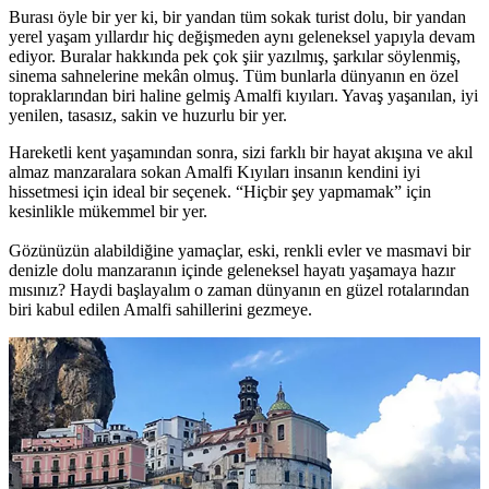
Burası öyle bir yer ki, bir yandan tüm sokak turist dolu, bir yandan
yerel yaşam yıllardır hiç değişmeden aynı geleneksel yapıyla devam
ediyor. Buralar hakkında pek çok şiir yazılmış, şarkılar söylenmiş,
sinema sahnelerine mekân olmuş. Tüm bunlarla dünyanın en özel
topraklarından biri haline gelmiş Amalfi kıyıları. Yavaş yaşanılan, iyi
yenilen, tasasız, sakin ve huzurlu bir yer.
Hareketli kent yaşamından sonra, sizi farklı bir hayat akışına ve akıl
almaz manzaralara sokan Amalfi Kıyıları insanın kendini iyi
hissetmesi için ideal bir seçenek. “Hiçbir şey yapmamak” için
kesinlikle mükemmel bir yer.
Gözünüzün alabildiğine yamaçlar, eski, renkli evler ve masmavi bir
denizle dolu manzaranın içinde geleneksel hayatı yaşamaya hazır
mısınız? Haydi başlayalım o zaman dünyanın en güzel rotalarından
biri kabul edilen Amalfi sahillerini gezmeye.