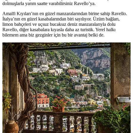
dolmuşlarla yarım saatte varabilirsiniz Ravello’ya.
Amalfi Kıyıları’nın en güzel manzaralarından birine sahip Ravello.
İtalya’nın en güzel kasabalarından biri sayılıyor. Üzüm bağları,
limon bahçeleri ve uçsuz bucaksız deniz manzaralarıyla dolu
Ravello, diğer kasabalara kıyasla daha az turistik. Yerel halkı
bilemem ama biz gezginler için bu bir avantaj belki de.