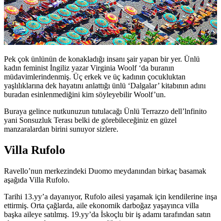
Pek çok ünlünün de konakladığı insanı şair yapan bir yer. Ünlü
kadın feminist İngiliz yazar Virginia Woolf ‘da buranın
müdavimlerindenmiş. Üç erkek ve üç kadının çocukluktan
yaşlılıklarına dek hayatını anlattığı ünlü ‘Dalgalar’ kitabının adını
buradan esinlenmediğini kim söyleyebilir Woolf’un.
Buraya gelince nutkunuzun tutulacağı Ünlü Terrazzo dell’lnfinito
yani Sonsuzluk Terası belki de görebileceğiniz en güzel
manzaralardan birini sunuyor sizlere.
Villa Rufolo
Ravello’nun merkezindeki Duomo meydanından birkaç basamak
aşağıda Villa Rufolo.
Tarihi 13.yy’a dayanıyor, Rufolo ailesi yaşamak için kendilerine inşa
ettirmiş. Orta çağlarda, aile ekonomik darboğaz yaşayınca villa
başka aileye satılmış. 19.yy’da İskoçlu bir iş adamı tarafından satın