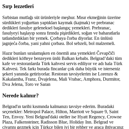
Sırp lezzetleri
Sırbistan mutfağı süt ürünleriyle meşhur. Mısır ekmeğinin üzerine
sürdükleri yoğurttan yaptıkları kaymak (kajmak) ve prebranac
dedikleri fasulye geleneksel başlangıç yemekleri. Prebranac,
fasulyeyi haşlayıp sonra fırında pişirdikleri, soğan ve baharatlarla
tatlandırdıkları bir yemek. Çorbaya čorba diyorlar. En ünlüsü
jagnjeća čorba, yani yahni çorbası. Bol sebzeli, bol malzemeli.
Hazır bunları sıralamışken en önemli ana yemekleri Čevapčiči
dedikleri köfteye benzeyen ünlü Balkan kebabı. Belgrad’daki tüm
kafe ve restoranlarda Türk kahvesi servis ediliyor ve adı hala Türk
Kahvesi. Tek farkı burada fincanlar çok daha büyük ve isterseniz
şekeri yanında getiriyorlar. Restoran tavsiyelerim ise Lorenzo &
Kakalamba, Franz, Dvajelena, Mali Vrabac, Amphora, Durmitor,
Dva Jelena, Toro ve Saran
Nerede kalınır?
Belgrad'ın tarihi kısmında kalmanızı tavsiye ederim. Buradaki
seçenekler: Metropol Palace, Hilton, Marriott ve Square 9, Saint
Ten, Envoy. Yeni Belgrad'daki oteller ise Hyatt Regency, Crowne
Plaza, Falkensteiner, Radisson Blue, Holiday Inn. Belgrad ve
civarını gezmek için Türkçe bilen iyi bir rehber ve araca ihtiyacınız