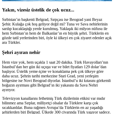
Yakın, vizesiz üstelik de çok ucuz...
Sırbistan’ın başkenti Belgrad, Sırpçası ise Beograd yani Beyaz
Şehir. Kulağa çok hoş geliyor değil mi? Tuna ve Sava nehirlerinin
sarılıp kucaklaştığı yerde kurulmuş. Yaklaşık iki milyon nüfusu ile
hem Sırbistan’ın hem de Balkanlar’ın en büyük şehri. Türklerin en
gözde tatil yerlerinden biri, öyle ki ülkeyi en çok ziyaret edenler açık
ara Türkler.
Şehri ayıran nehir
Hem vize yok, hem uçakla 1 saat 20 dakika. Türk Havayolları’nın
İstanbul’dan her gün iki uçuşu var ve bilet fiyatları 129 dolar’dan
başlıyor. Üstelik yeme-içme ve konaklama pek çok ülkeye göre
daha ucuz. Şehrin tarihi merkezine Stari Grad, yeni yerleşim
bölgesine ise Novi Beograd diyorlar. İstanbul’u iki kıtasını görkemli
boğazın ayırması gibi Belgrad’ın iki yakasını da Sava Nehri
ayırıyor.
Televizyon kanallarını fethetmiş Türk dizilerinin etikisi var mıdır
bilinmez ama Sırplar, milliyetçi olsalar da Türklere karşı çok
sıcakkanlılar. Buna rağmen Avrupa’da Türklerin en az yaşadığı
şehirlerden biri Belgrad. Ülkede 300 civarında Türk yaşıyor sadece.