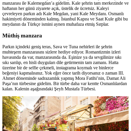
manzarası ile Kalemegdan’a gidelim. Kale şehrin tam merkezinde ve
haftanın her günü ziyarete açık, üstelik de ücretsiz. Kaleyi
çevreleyen parkın adı Kale Megdan, yani Kale Meydanı. Osmanlı
hakimiyeti döneminden kalmış. İstanbul Kapısı ve Saat Kule gibi bu
meydanın da Türkçe ismini aynen muhafaza etmiş Sırplar.
Müthiş manzara
Parkın içindeki geniş teras, Sava ve Tuna nehirleri ile şehrin
muhteşem manzarasını sizlere hediye ediyor. Romantizmin izleri
havasında da var, manzarasında da. Eşinize ya da sevgilinize sıkı
sıkı sarılıp, en hisli duyguları dile getirmenin tam zamanı. Hatta
üzerine bir de selfie çekmeli, instagrama koymalı ve binlerce
beğeniyi kapmalısınız. Yok eğer önce tarih diyorsanız o zaman III.
Ahmet döneminde sadrazamlık yapmış Mora Fatihi’nin, Damat Ali
Paşa’nın türbesine gidelim. Bir türbe daha var kentte Osmanlılardan
kalan. Kalenin aşağısındaki Şeyh Mustafa Türbesi.