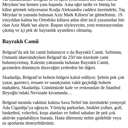
Meydanı’nın hemen yanı başında. Ama eğer tarihi ve bitmiş bir
kilise görmek istiyorsanız Kralja Aleksandra caddesi üzerindeki, Taş
Meydan’ın yanında bulunan Aziz Mark Kilisesi’ne gitmelisiniz. 19.
yüzyıldan kalma bu Ortodoks kilisesi adını dört incil yazarından biri
olan Aziz Mark’tan alıyor. Baştan söyleyeyim, yeni restorasyondan
çıkmış ve içi pek de hayranlık uyandırıcı olmamış.
Bayraklı Camii
Belgrad’da tek bir camii bulunuyor o da Bayraklı Camii. Sırbistan,
Osmanlı idaresindeyken Belgrad’da 250’nin üzerinde cami
bulunuyormuş. Kalenin yakınında bulunan Bayraklı Camii,
gezmeden dönmeyin diyeceğim yerlerden bir diğeri.
Skadarlija, Belgrad’ın bohem bölgesi kabul ediliyor. Şehrin pek çok
yazar, gazeteci, ressam ve sanatçısının vakit geçirdiği bohem
mahallesi, Skadarlija. Günümüzde kafe ve restoranları ile İstanbul
Beyoğlu’ndaki Nevizade kıvamında…
Belgrad turunda vaktiniz kalırsa Sava Nehri’nin üzerindeki yemyeşil
Ada Ciganlija’ya uğrayın. Yürüyüş parkurları, bisiklet yolları, golf,
basketbol, voleybol, koşu alanları ve futbol sahaları ile pek çok
aktivite yapılabiliyor burada. Hatta dilerseniz nehre girilebilir veya
su sporlarını deneyebilirsiniz.