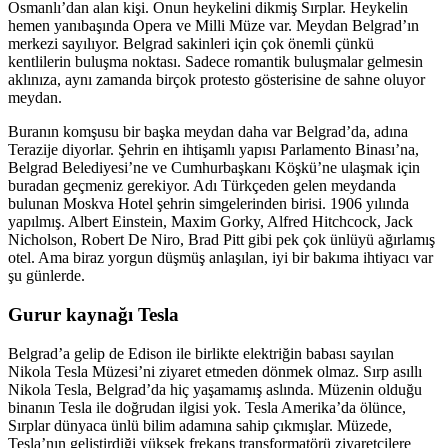
Osmanlı’dan alan kişi. Onun heykelini dikmiş Sırplar. Heykelin
hemen yanıbaşında Opera ve Milli Müze var. Meydan Belgrad’ın
merkezi sayılıyor. Belgrad sakinleri için çok önemli çünkü
kentlilerin buluşma noktası. Sadece romantik buluşmalar gelmesin
aklınıza, aynı zamanda birçok protesto gösterisine de sahne oluyor
meydan.
Buranın komşusu bir başka meydan daha var Belgrad’da, adına
Terazije diyorlar. Şehrin en ihtişamlı yapısı Parlamento Binası’na,
Belgrad Belediyesi’ne ve Cumhurbaşkanı Köşkü’ne ulaşmak için
buradan geçmeniz gerekiyor. Adı Türkçeden gelen meydanda
bulunan Moskva Hotel şehrin simgelerinden birisi. 1906 yılında
yapılmış. Albert Einstein, Maxim Gorky, Alfred Hitchcock, Jack
Nicholson, Robert De Niro, Brad Pitt gibi pek çok ünlüyü ağırlamış
otel. Ama biraz yorgun düşmüş anlaşılan, iyi bir bakıma ihtiyacı var
şu günlerde.
Gurur kaynağı Tesla
Belgrad’a gelip de Edison ile birlikte elektriğin babası sayılan
Nikola Tesla Müzesi’ni ziyaret etmeden dönmek olmaz. Sırp asıllı
Nikola Tesla, Belgrad’da hiç yaşamamış aslında. Müzenin olduğu
binanın Tesla ile doğrudan ilgisi yok. Tesla Amerika’da ölünce,
Sırplar dünyaca ünlü bilim adamına sahip çıkmışlar. Müzede,
Tesla’nın geliştirdiği yüksek frekans transformatörü ziyaretçilere