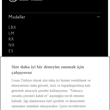
Modeller
LBX
LM
RX
NX
ES
Lexus'u Keşfedin!
Size daha iyi bir deneyim sunmak için
çalışıyoruz
Satış Sonrası
Lexus Türkiye olarak size daha iyi hizmet verebilmek ve
deneyiminizi daha güvenli, hızlı ve kişiselleştirilmiş hale
Lexus Dünyası
getirmek amacıyla çerezler kullanıyoruz. “Yalnızca
zorunlu çerezleri kabul et” seçeneğini tercih etmeniz
halinde, ilgi alanlarınıza özel içerikler ve deneyimler
sunmamız mümkün olmayacaktır. Çerez tercihlerinizi