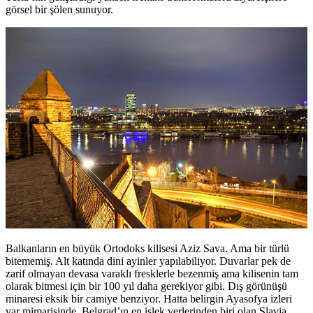
görsel bir şölen sunuyor.
Balkanların en büyük Ortodoks kilisesi Aziz Sava. Ama bir türlü
bitememiş. Alt katında dini ayinler yapılabiliyor. Duvarlar pek de
zarif olmayan devasa varaklı fresklerle bezenmiş ama kilisenin tam
olarak bitmesi için bir 100 yıl daha gerekiyor gibi. Dış görünüşü
minaresi eksik bir camiye benziyor. Hatta belirgin Ayasofya izleri
var mimarisinde. Belgrad’ın en işlek yerlerinden biri olan Slavia