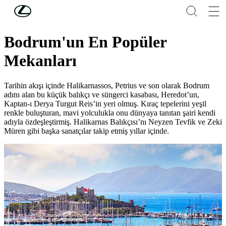
Skip to Main Content
(Press Enter)
SAFFET EMRE TONGUÇ
Bodrum'un En Popüler
Mekanları
Tarihin akışı içinde Halikarnassos, Petrius ve son olarak Bodrum
adını alan bu küçük balıkçı ve süngerci kasabası, Heredot’un,
Kaptan-ı Derya Turgut Reis’in yeri olmuş. Kıraç tepelerini yeşil
renkle buluşturan, mavi yolculukla onu dünyaya tanıtan şairi kendi
adıyla özdeşleştirmiş. Halikarnas Balıkçısı’nı Neyzen Tevfik ve Zeki
Müren gibi başka sanatçılar takip etmiş yıllar içinde.