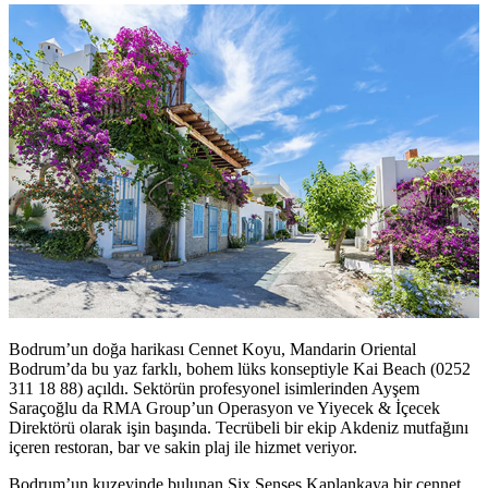
Bodrum’un doğa harikası Cennet Koyu, Mandarin Oriental
Bodrum’da bu yaz farklı, bohem lüks konseptiyle Kai Beach (0252
311 18 88) açıldı. Sektörün profesyonel isimlerinden Ayşem
Saraçoğlu da RMA Group’un Operasyon ve Yiyecek & İçecek
Direktörü olarak işin başında. Tecrübeli bir ekip Akdeniz mutfağını
içeren restoran, bar ve sakin plaj ile hizmet veriyor.
Bodrum’un kuzeyinde bulunan Six Senses Kaplankaya bir cennet.