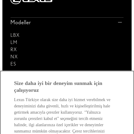
Modeller
LBX
LM
RX
NX
ES
Lexus'u Keşfedin!
Size daha iyi bir deneyim sunmak için
çalışıyoruz
Satış Sonrası
Lexus Türkiye olarak size daha iyi hizmet verebilmek ve
deneyiminizi daha güvenli, hızlı ve kişiselleştirilmiş hale
Lexus Dünyası
getirmek amacıyla çerezler kullanıyoruz. “Yalnızca
zorunlu çerezleri kabul et” seçeneğini tercih etmeniz
halinde, ilgi alanlarınıza özel içerikler ve deneyimler
sunmamız mümkün olmayacaktır. Çerez tercihlerinizi