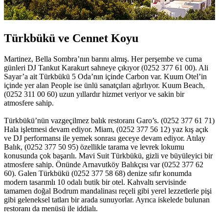
Türkbükü ve Cennet Koyu
Martinez, Bella Sombra’nın barını almış. Her perşembe ve cuma
günleri DJ Tankut Karakurt sahneye çıkıyor (0252 377 61 00). Ali
Sayar’a ait Türkbükü 5 Oda’nın içinde Carbon var. Kuum Otel’in
içinde yer alan People ise ünlü sanatçıları ağırlıyor. Kuum Beach,
(0252 311 00 60) uzun yıllardır hizmet veriyor ve sakin bir
atmosfere sahip.
Türkbükü’nün vazgeçilmez balık restoranı Garo’s. (0252 377 61 71)
Hala işletmesi devam ediyor. Miam, (0252 377 56 12) yaz kış açık
ve DJ performansı ile yemek sonrası geceye devam ediyor. Atılay
Balık, (0252 377 50 95) özellikle tarama ve levrek lokumu
konusunda çok başarılı. Mavi Suit Türkbükü, gizli ve büyüleyici bir
atmosfere sahip. Önünde Arnavutköy Balıkçısı var (0252 377 62
60). Galen Türkbükü (0252 377 58 68) denize sıfır konumda
modern tasarımlı 10 odalı butik bir otel. Kahvaltı servisinde
tamamen doğal Bodrum mandalinası reçeli gibi yerel lezzetlerle pişi
gibi geleneksel tatları bir arada sunuyorlar. Ayrıca iskelede bulunan
restoranı da menüsü ile iddialı.