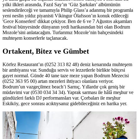
yılki ilkleri arasında, Fazıl Say’ın ‘Güz Şarkıları’ albümünün
seslendirileceği ve tamamıyla Philip Glass’a adanmış bir programla
yeni neslin yıldız piyanisti Víkingur Ólafsson’ın konuk edileceği
'Gece Konserleri' dikkat çekiyor. Ben de 6 ve 7 Ağustos akşamları
festival bünyesinde dünyanın yedi harikasından biri olan Bodrum
Mozole’sini anlatacağım. Turlarımız Mozole’nin bahçesindeki
muhteşem konserlerle taçlanacak.
Ortakent, Bitez ve Gümbet
Körfez Restaurant’ın (0252 313 82 48) deniz kenarında muhteşem
bir ambiyansı var. Sunduğu servis ve lezzetlerle birlikte bütçesi
gayet normal. Günde 40 tane taze meze yapan Bodrum Mezecisi
(0252 363 95 00) artan mezeleri ihtiyacı olanlara veriyor.
Bodrum’un vazgeçilmez beach’i Sarnıç. Yıllardır çok geniş bir
müdavimi var (0530 034 34 34). Yaprak sarması ile hâlâ meşhur ve
gündüzleri farklı DJ performansları var. Çorbaları ile meşhur
Eskiköy, gece sonrası acıktıysanız gidebileceğiniz en harika yer.