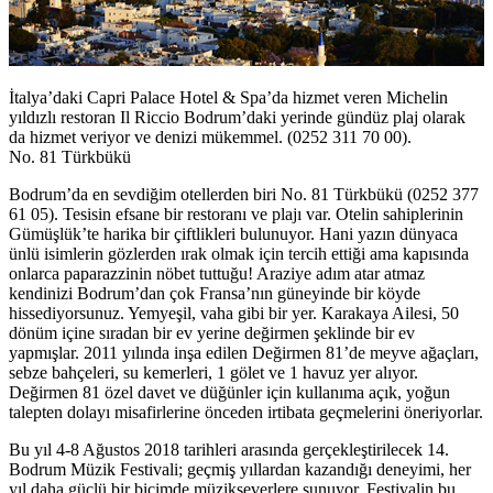
İtalya’daki Capri Palace Hotel & Spa’da hizmet veren Michelin
yıldızlı restoran Il Riccio Bodrum’daki yerinde gündüz plaj olarak
da hizmet veriyor ve denizi mükemmel. (0252 311 70 00).
No. 81 Türkbükü
Bodrum’da en sevdiğim otellerden biri No. 81 Türkbükü (0252 377
61 05). Tesisin efsane bir restoranı ve plajı var. Otelin sahiplerinin
Gümüşlük’te harika bir çiftlikleri bulunuyor. Hani yazın dünyaca
ünlü isimlerin gözlerden ırak olmak için tercih ettiği ama kapısında
onlarca paparazzinin nöbet tuttuğu! Araziye adım atar atmaz
kendinizi Bodrum’dan çok Fransa’nın güneyinde bir köyde
hissediyorsunuz. Yemyeşil, vaha gibi bir yer. Karakaya Ailesi, 50
dönüm içine sıradan bir ev yerine değirmen şeklinde bir ev
yapmışlar. 2011 yılında inşa edilen Değirmen 81’de meyve ağaçları,
sebze bahçeleri, su kemerleri, 1 gölet ve 1 havuz yer alıyor.
Değirmen 81 özel davet ve düğünler için kullanıma açık, yoğun
talepten dolayı misafirlerine önceden irtibata geçmelerini öneriyorlar.
Bu yıl 4-8 Ağustos 2018 tarihleri arasında gerçekleştirilecek 14.
Bodrum Müzik Festivali; geçmiş yıllardan kazandığı deneyimi, her
yıl daha güçlü bir biçimde müzikseverlere sunuyor. Festivalin bu