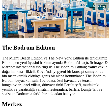
The Bodrum Edıtıon
The Miami Beach Edition ve The New York Edition ile tanıdığımız
Edition, en yeni üyesini haziran ayında Bodrum’da açtı. Schrager &
Marriott International işbirliği ile The Bodrum Edition; Yalıkavak’ın
doğa harikası Tilkicik Koyu’nda yepyeni bir konsept sunuyor. 22
bin metrekarelik oldukça geniş bir alana konumlanan The Bodrum
Edition; beyaz kumsalı, 102 odası, özel havuzlu ve teraslı
bungalovları, özel villası, dünyaca ünlü Perulu şefi, mutfaktaki
yenilik ve yaratıcılığı yansıtan restoranları, barları, lounge’ları ve
spa’sı ile Bodrum’a farklı bir noktadan bakıyor.
Merkez