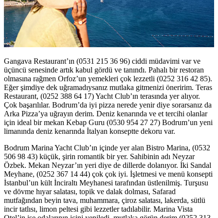
Gangava Restaurant’ın (0531 215 36 96) ciddi müdavimi var ve
üçüncü senesinde artık kabul gördü ve tanındı. Pahalı bir restoran
olmasına rağmen Orfoz’un yemekleri çok lezzetli (0252 316 42 85).
Eğer şimdiye dek uğramadıysanız mutlaka gitmenizi öneririm. Teras
Restaurant, (0252 388 64 17) Yacht Club’ın terasında yer alıyor.
Çok başarılılar. Bodrum’da iyi pizza nerede yenir diye sorarsanız da
Arka Pizza’ya uğrayın derim. Deniz kenarında ve et tercihi olanlar
için ideal bir mekan Kebap Guru (0530 954 27 27) Bodrum’un yeni
limanında deniz kenarında İtalyan konseptte dekoru var.
Bodrum Marina Yacht Club’ın içinde yer alan Bistro Marina, (0532
506 98 43) küçük, şirin romantik bir yer. Sahibinin adı Neyzar
Özbek. Mekan Neyzar’ın yeri diye de dillerde dolanıyor. İki Sandal
Meyhane, (0252 367 14 44) çok çok iyi. İşletmesi ve menü konsepti
İstanbul’un kült İnciraltı Meyhanesi tarafından üstlenilmiş. Turşusu
ve dövme hıyar salatası, topik ve dalak dolması, Safarad
mutfağından beyin tava, muhammara, çiroz salatası, lakerda, sütlü
incir tatlısı, limon peltesi gibi lezzetler tadılabilir. Marina Vista
Otel’in ise odalarının içini yeniledi, mutlaka görün derim (0252 313