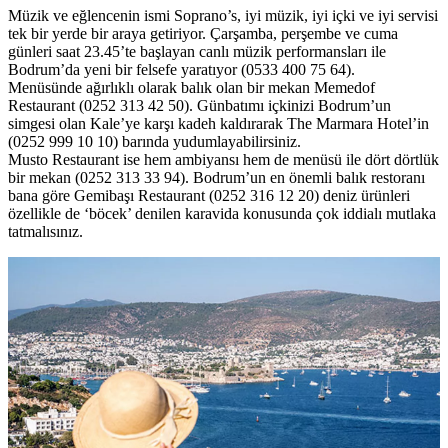
Müzik ve eğlencenin ismi Soprano’s, iyi müzik, iyi içki ve iyi servisi
tek bir yerde bir araya getiriyor. Çarşamba, perşembe ve cuma
günleri saat 23.45’te başlayan canlı müzik performansları ile
Bodrum’da yeni bir felsefe yaratıyor (0533 400 75 64).
Menüsünde ağırlıklı olarak balık olan bir mekan Memedof
Restaurant (0252 313 42 50). Günbatımı içkinizi Bodrum’un
simgesi olan Kale’ye karşı kadeh kaldırarak The Marmara Hotel’in
(0252 999 10 10) barında yudumlayabilirsiniz.
Musto Restaurant ise hem ambiyansı hem de menüsü ile dört dörtlük
bir mekan (0252 313 33 94). Bodrum’un en önemli balık restoranı
bana göre Gemibaşı Restaurant (0252 316 12 20) deniz ürünleri
özellikle de ‘böcek’ denilen karavida konusunda çok iddialı mutlaka
tatmalısınız.