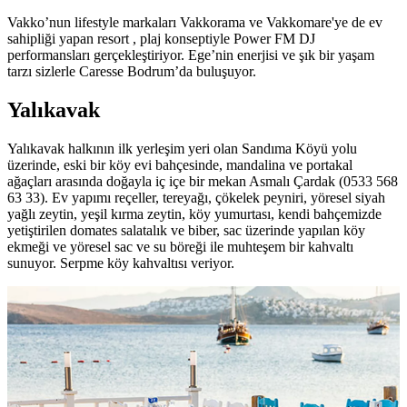
Vakko’nun lifestyle markaları Vakkorama ve Vakkomare'ye de ev
sahipliği yapan resort , plaj konseptiyle Power FM DJ
performansları gerçekleştiriyor. Ege’nin enerjisi ve şık bir yaşam
tarzı sizlerle Caresse Bodrum’da buluşuyor.
Yalıkavak
Yalıkavak halkının ilk yerleşim yeri olan Sandıma Köyü yolu
üzerinde, eski bir köy evi bahçesinde, mandalina ve portakal
ağaçları arasında doğayla iç içe bir mekan Asmalı Çardak (0533 568
63 33). Ev yapımı reçeller, tereyağı, çökelek peyniri, yöresel siyah
yağlı zeytin, yeşil kırma zeytin, köy yumurtası, kendi bahçemizde
yetiştirilen domates salatalık ve biber, sac üzerinde yapılan köy
ekmeği ve yöresel sac ve su böreği ile muhteşem bir kahvaltı
sunuyor. Serpme köy kahvaltısı veriyor.