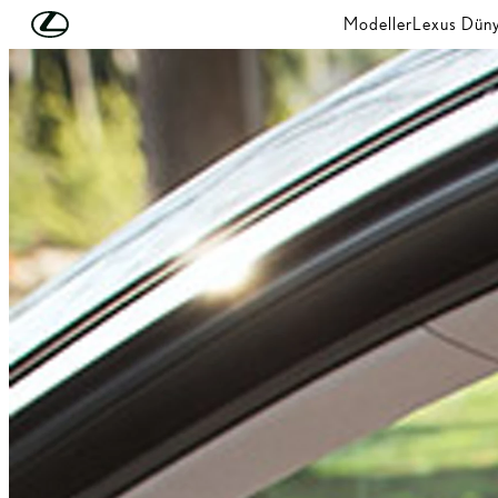
Skip to Main Content
(Press Enter)
Modeller
Lexus Düny