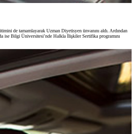
ğitimini de tamamlayarak Uzman Diyetisyen ünvanını aldı. Ardından
ise Bilgi Üniversitesi’nde Halkla İlişkiler Sertifika programını