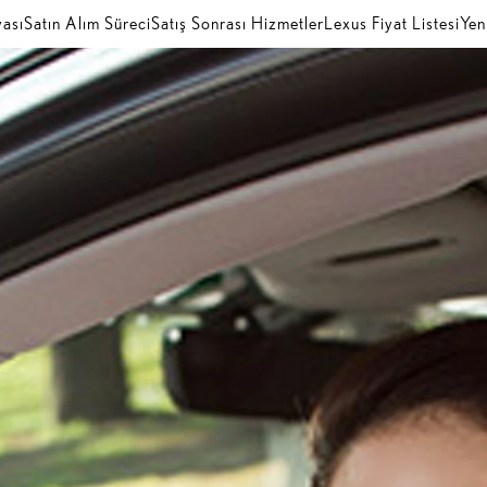
ası
Satın Alım Süreci
Satış Sonrası Hizmetler
Lexus Fiyat Listesi
Yen