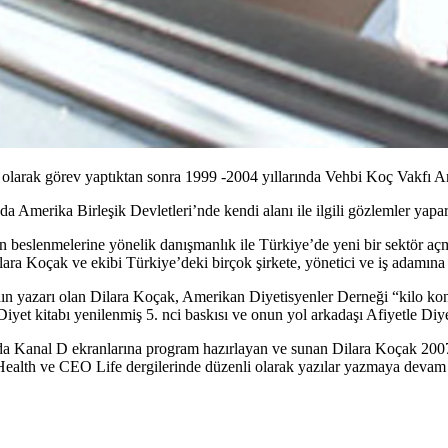
i olarak görev yaptıktan sonra 1999 -2004 yıllarında Vehbi Koç Vakfı 
a Amerika Birleşik Devletleri’nde kendi alanı ile ilgili gözlemler yapa
nın beslenmelerine yönelik danışmanlık ile Türkiye’de yeni bir sektör a
lara Koçak ve ekibi Türkiye’deki birçok şirkete, yönetici ve iş adamın
nın yazarı olan Dilara Koçak, Amerikan Diyetisyenler Derneği “kilo kontr
iyet kitabı yenilenmiş 5. nci baskısı ve onun yol arkadaşı Afiyetle Diyet
a Kanal D ekranlarına program hazırlayan ve sunan Dilara Koçak 2007 y
alth ve CEO Life dergilerinde düzenli olarak yazılar yazmaya devam 