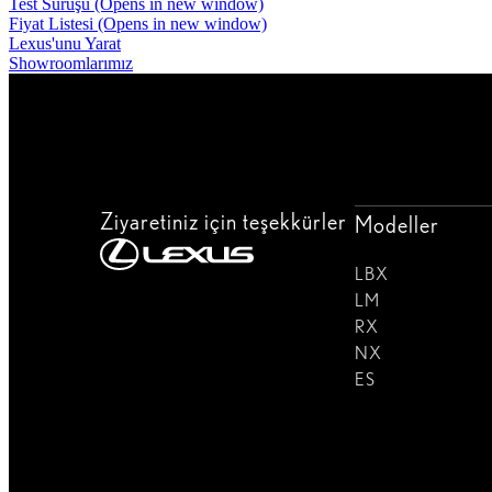
Test Sürüşü
(Opens in new window)
Fiyat Listesi
(Opens in new window)
Lexus'unu Yarat
Showroomlarımız
Ziyaretiniz için teşekkürler
Modeller
LBX
LM
RX
NX
ES