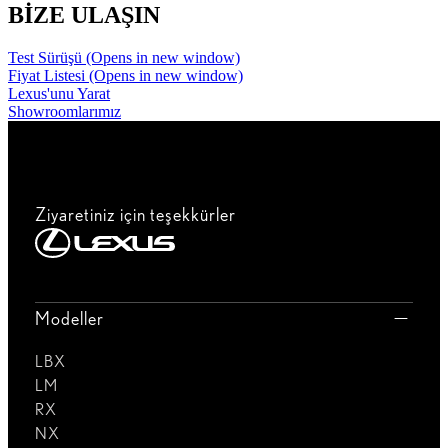
BİZE ULAŞIN
Test Sürüşü
(Opens in new window)
Fiyat Listesi
(Opens in new window)
Lexus'unu Yarat
Showroomlarımız
Ziyaretiniz için teşekkürler
Modeller
LBX
LM
RX
NX