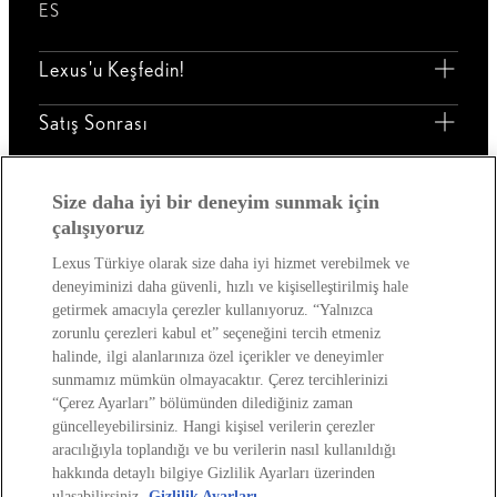
ES
Lexus'u Keşfedin!
Satış Sonrası
Lexus Dünyası
Size daha iyi bir deneyim sunmak için
çalışıyoruz
Lexus Türkiye olarak size daha iyi hizmet verebilmek ve
deneyiminizi daha güvenli, hızlı ve kişiselleştirilmiş hale
getirmek amacıyla çerezler kullanıyoruz. “Yalnızca
zorunlu çerezleri kabul et” seçeneğini tercih etmeniz
Site Politikası
Kişisel Veri Paylaşımı Ve İletişim İzni
halinde, ilgi alanlarınıza özel içerikler ve deneyimler
sunmamız mümkün olmayacaktır. Çerez tercihlerinizi
Kişisel Verilerin Korunması
Sayfadaki Çerezler
Çevre
“Çerez Ayarları” bölümünden dilediğiniz zaman
Yakıt Ekonomisi Ve Co2 Emisyonu
Lexus International
güncelleyebilirsiniz. Hangi kişisel verilerin çerezler
Web Sitesi Erişilebilirlik Beyanı
aracılığıyla toplandığı ve bu verilerin nasıl kullanıldığı
hakkında detaylı bilgiye Gizlilik Ayarları üzerinden
Her hakkı saklıdır. © Lexus 2026
ulaşabilirsiniz.
Gizlilik Ayarları