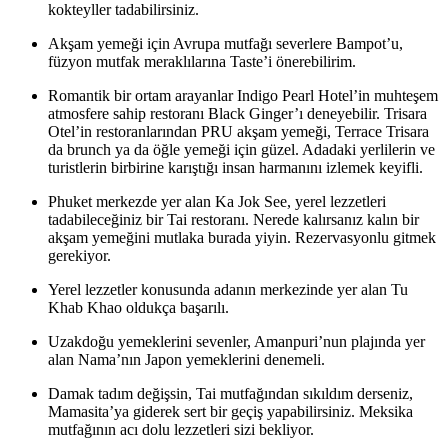
kokteyller tadabilirsiniz.
Akşam yemeği için Avrupa mutfağı severlere Bampot’u,
füzyon mutfak meraklılarına Taste’i önerebilirim.
Romantik bir ortam arayanlar Indigo Pearl Hotel’in muhteşem
atmosfere sahip restoranı Black Ginger’ı deneyebilir. Trisara
Otel’in restoranlarından PRU akşam yemeği, Terrace Trisara
da brunch ya da öğle yemeği için güzel. Adadaki yerlilerin ve
turistlerin birbirine karıştığı insan harmanını izlemek keyifli.
Phuket merkezde yer alan Ka Jok See, yerel lezzetleri
tadabileceğiniz bir Tai restoranı. Nerede kalırsanız kalın bir
akşam yemeğini mutlaka burada yiyin. Rezervasyonlu gitmek
gerekiyor.
Yerel lezzetler konusunda adanın merkezinde yer alan Tu
Khab Khao oldukça başarılı.
Uzakdoğu yemeklerini sevenler, Amanpuri’nun plajında yer
alan Nama’nın Japon yemeklerini denemeli.
Damak tadım değişsin, Tai mutfağından sıkıldım derseniz,
Mamasita’ya giderek sert bir geçiş yapabilirsiniz. Meksika
mutfağının acı dolu lezzetleri sizi bekliyor.