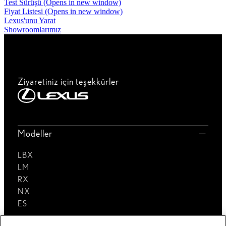
Test Sürüşü
(Opens in new window)
Fiyat Listesi
(Opens in new window)
Lexus'unu Yarat
Showroomlarımız
Ziyaretiniz için teşekkürler
Modeller
LBX
LM
RX
NX
ES