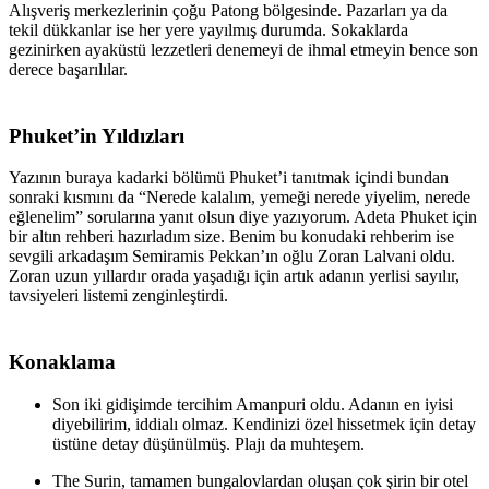
Alışveriş merkezlerinin çoğu Patong bölgesinde. Pazarları ya da
tekil dükkanlar ise her yere yayılmış durumda. Sokaklarda
gezinirken ayaküstü lezzetleri denemeyi de ihmal etmeyin bence son
derece başarılılar.
Phuket’in Yıldızları
Yazının buraya kadarki bölümü Phuket’i tanıtmak içindi bundan
sonraki kısmını da “Nerede kalalım, yemeği nerede yiyelim, nerede
eğlenelim” sorularına yanıt olsun diye yazıyorum. Adeta Phuket için
bir altın rehberi hazırladım size. Benim bu konudaki rehberim ise
sevgili arkadaşım Semiramis Pekkan’ın oğlu Zoran Lalvani oldu.
Zoran uzun yıllardır orada yaşadığı için artık adanın yerlisi sayılır,
tavsiyeleri listemi zenginleştirdi.
Konaklama
Son iki gidişimde tercihim Amanpuri oldu. Adanın en iyisi
diyebilirim, iddialı olmaz. Kendinizi özel hissetmek için detay
üstüne detay düşünülmüş. Plajı da muhteşem.
The Surin, tamamen bungalovlardan oluşan çok şirin bir otel