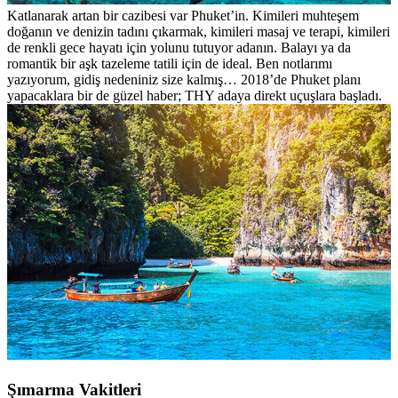
Katlanarak artan bir cazibesi var Phuket’in. Kimileri muhteşem
doğanın ve denizin tadını çıkarmak, kimileri masaj ve terapi, kimileri
de renkli gece hayatı için yolunu tutuyor adanın. Balayı ya da
romantik bir aşk tazeleme tatili için de ideal. Ben notlarımı
yazıyorum, gidiş nedeniniz size kalmış… 2018’de Phuket planı
yapacaklara bir de güzel haber; THY adaya direkt uçuşlara başladı.
Şımarma Vakitleri