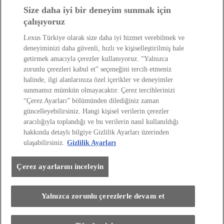
Lexus'u Keşfedin!
Size daha iyi bir deneyim sunmak için
çalışıyoruz
Satış Sonrası
Lexus Türkiye olarak size daha iyi hizmet verebilmek ve
deneyiminizi daha güvenli, hızlı ve kişiselleştirilmiş hale
Lexus Dünyası
getirmek amacıyla çerezler kullanıyoruz. “Yalnızca
zorunlu çerezleri kabul et” seçeneğini tercih etmeniz
halinde, ilgi alanlarınıza özel içerikler ve deneyimler
sunmamız mümkün olmayacaktır. Çerez tercihlerinizi
“Çerez Ayarları” bölümünden dilediğiniz zaman
güncelleyebilirsiniz. Hangi kişisel verilerin çerezler
aracılığıyla toplandığı ve bu verilerin nasıl kullanıldığı
hakkında detaylı bilgiye Gizlilik Ayarları üzerinden
Site Politikası
Kişisel Veri Paylaşımı Ve İletişim İzni
ulaşabilirsiniz.
Gizlilik Ayarları
Kişisel Verilerin Korunması
Sayfadaki Çerezler
Çevre
Yakıt Ekonomisi Ve Co2 Emisyonu
Lexus International
Çerez ayarlarını inceleyin
Web Sitesi Erişilebilirlik Beyanı
Her hakkı saklıdır. © Lexus 2026
Yalnızca zorunlu çerezlerle devam et