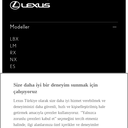
Modeller
LBX
LM
RX
NX
ES
Lexus'u Keşfedin!
Size daha iyi bir deneyim sunmak için
çalışıyoruz
Satış Sonrası
Lexus Türkiye olarak size daha iyi hizmet verebilmek ve
deneyiminizi daha güvenli, hızlı ve kişiselleştirilmiş hale
Lexus Dünyası
getirmek amacıyla çerezler kullanıyoruz. “Yalnızca
zorunlu çerezleri kabul et” seçeneğini tercih etmeniz
halinde, ilgi alanlarınıza özel içerikler ve deneyimler