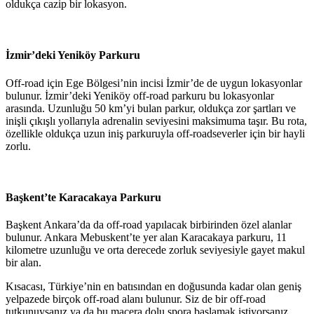
oldukça cazip bir lokasyon.
İzmir’deki Yeniköy Parkuru
Off-road için Ege Bölgesi’nin incisi İzmir’de de uygun lokasyonlar
bulunur. İzmir’deki Yeniköy off-road parkuru bu lokasyonlar
arasında. Uzunluğu 50 km’yi bulan parkur, oldukça zor şartları ve
inişli çıkışlı yollarıyla adrenalin seviyesini maksimuma taşır. Bu rota,
özellikle oldukça uzun iniş parkuruyla off-roadseverler için bir hayli
zorlu.
Başkent’te Karacakaya Parkuru
Başkent Ankara’da da off-road yapılacak birbirinden özel alanlar
bulunur. Ankara Mebuskent’te yer alan Karacakaya parkuru, 11
kilometre uzunluğu ve orta derecede zorluk seviyesiyle gayet makul
bir alan.
Kısacası, Türkiye’nin en batısından en doğusunda kadar olan geniş
yelpazede birçok off-road alanı bulunur. Siz de bir off-road
tutkunuysanız ya da bu macera dolu spora başlamak istiyorsanız