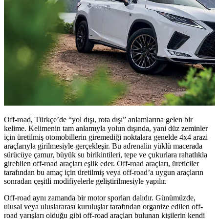
Off-road, Türkçe’de “yol dışı, rota dışı” anlamlarına gelen bir
kelime. Kelimenin tam anlamıyla yolun dışında, yani düz zeminler
için üretilmiş otomobillerin giremediği noktalara genelde 4x4 arazi
araçlarıyla girilmesiyle gerçekleşir. Bu adrenalin yüklü macerada
sürücüye çamur, büyük su birikintileri, tepe ve çukurlara rahatlıkla
girebilen off-road araçları eşlik eder. Off-road araçları, üreticiler
tarafından bu amaç için üretilmiş veya off-road’a uygun araçların
sonradan çeşitli modifiyelerle geliştirilmesiyle yapılır.
Off-road aynı zamanda bir motor sporları dalıdır. Günümüzde,
ulusal veya uluslararası kuruluşlar tarafından organize edilen off-
road yarışları olduğu gibi off-road araçları bulunan kişilerin kendi