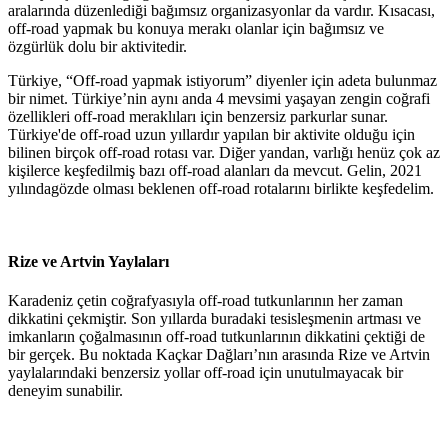
aralarında düzenlediği bağımsız organizasyonlar da vardır. Kısacası,
off-road yapmak bu konuya merakı olanlar için bağımsız ve
özgürlük dolu bir aktivitedir.
Türkiye, “Off-road yapmak istiyorum” diyenler için adeta bulunmaz
bir nimet. Türkiye’nin aynı anda 4 mevsimi yaşayan zengin coğrafi
özellikleri off-road meraklıları için benzersiz parkurlar sunar.
Türkiye'de off-road uzun yıllardır yapılan bir aktivite olduğu için
bilinen birçok off-road rotası var. Diğer yandan, varlığı henüz çok az
kişilerce keşfedilmiş bazı off-road alanları da mevcut. Gelin, 2021
yılındagözde olması beklenen off-road rotalarını birlikte keşfedelim.
Rize ve Artvin Yaylaları
Karadeniz çetin coğrafyasıyla off-road tutkunlarının her zaman
dikkatini çekmiştir. Son yıllarda buradaki tesisleşmenin artması ve
imkanların çoğalmasının off-road tutkunlarının dikkatini çektiği de
bir gerçek. Bu noktada Kaçkar Dağları’nın arasında Rize ve Artvin
yaylalarındaki benzersiz yollar off-road için unutulmayacak bir
deneyim sunabilir.