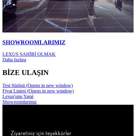
SHOWROOMLARIMIZ
LEXUS SAHİBİ OLMAK
Daha fazlası
BİZE ULAŞIN
Test Sürüşü
(Opens in new window)
Fiyat Listesi
(Opens in new window)
Lexus'unu Yarat
Showroomlarımız
Ziyaretiniz için teşekkürler