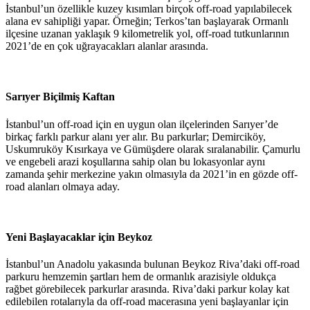
İstanbul’un özellikle kuzey kısımları birçok off-road yapılabilecek
alana ev sahipliği yapar. Örneğin; Terkos’tan başlayarak Ormanlı
ilçesine uzanan yaklaşık 9 kilometrelik yol, off-road tutkunlarının
2021’de en çok uğrayacakları alanlar arasında.
Sarıyer Biçilmiş Kaftan
İstanbul’un off-road için en uygun olan ilçelerinden Sarıyer’de
birkaç farklı parkur alanı yer alır. Bu parkurlar; Demirciköy,
Uskumruköy Kısırkaya ve Gümüşdere olarak sıralanabilir. Çamurlu
ve engebeli arazi koşullarına sahip olan bu lokasyonlar aynı
zamanda şehir merkezine yakın olmasıyla da 2021’in en gözde off-
road alanları olmaya aday.
Yeni Başlayacaklar için Beykoz
İstanbul’un Anadolu yakasında bulunan Beykoz Riva’daki off-road
parkuru hemzemin şartları hem de ormanlık arazisiyle oldukça
rağbet görebilecek parkurlar arasında. Riva’daki parkur kolay kat
edilebilen rotalarıyla da off-road macerasına yeni başlayanlar için