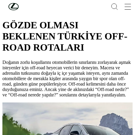
Skip to Main Content
(Press Enter)
LEXUS'U KEŞFEDİN
GÖZDE OLMASI
BEKLENEN TÜRKİYE OFF-
ROAD ROTALARI
Doğanın zorlu koşullarını otomobillerin sınırlarını zorlayarak aşmak
isteyenler için off-road heyecan verici bir deneyim. Macera ve
adrenalin tutkusunu doğayla iç içe yaşamak isteyen, aynı zamanda
otomobillere de merakla kişiler arasında yaygın bir spor olan off-
road, günden güne popülerleşiyor. Off-road kelimesini daha önce
duyduğunuza eminiz. Ancak yine de aklınızdaki “Off-road nedir?”
ve “Off-road nerede yapılır?” sorularını detaylarıyla yanıtlayalım.