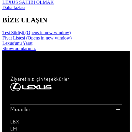
LEXUS SAHİBİ OLMAK
Daha fazlası
BİZE ULAŞIN
Test Sürüşü
(Opens in new window)
Fiyat Listesi
(Opens in new window)
Lexus'unu Yarat
Showroomlarımız
Ziyaretiniz için teşekkürler
Modeller
LBX
LM