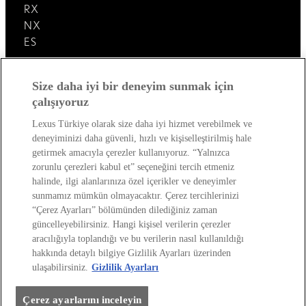
RX
NX
ES
Lexus'u Keşfedin!
Size daha iyi bir deneyim sunmak için
çalışıyoruz
Satış Sonrası
Lexus Türkiye olarak size daha iyi hizmet verebilmek ve
deneyiminizi daha güvenli, hızlı ve kişiselleştirilmiş hale
Lexus Dünyası
getirmek amacıyla çerezler kullanıyoruz. “Yalnızca
zorunlu çerezleri kabul et” seçeneğini tercih etmeniz
halinde, ilgi alanlarınıza özel içerikler ve deneyimler
sunmamız mümkün olmayacaktır. Çerez tercihlerinizi
“Çerez Ayarları” bölümünden dilediğiniz zaman
güncelleyebilirsiniz. Hangi kişisel verilerin çerezler
aracılığıyla toplandığı ve bu verilerin nasıl kullanıldığı
hakkında detaylı bilgiye Gizlilik Ayarları üzerinden
Site Politikası
Kişisel Veri Paylaşımı Ve İletişim İzni
ulaşabilirsiniz.
Gizlilik Ayarları
Kişisel Verilerin Korunması
Sayfadaki Çerezler
Çevre
Yakıt Ekonomisi Ve Co2 Emisyonu
Lexus International
Çerez ayarlarını inceleyin
Web Sitesi Erişilebilirlik Beyanı