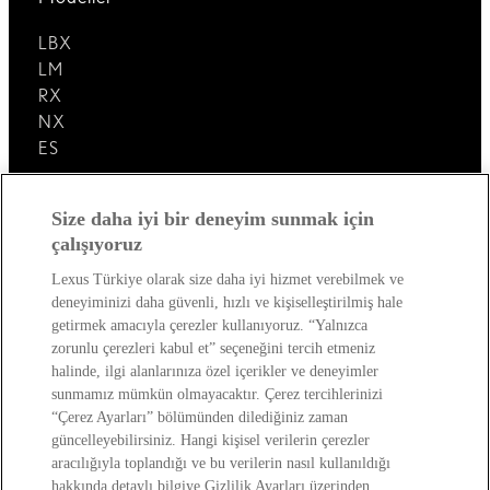
LBX
LM
RX
NX
ES
Lexus'u Keşfedin!
Size daha iyi bir deneyim sunmak için
çalışıyoruz
Satış Sonrası
Lexus Türkiye olarak size daha iyi hizmet verebilmek ve
deneyiminizi daha güvenli, hızlı ve kişiselleştirilmiş hale
Lexus Dünyası
getirmek amacıyla çerezler kullanıyoruz. “Yalnızca
zorunlu çerezleri kabul et” seçeneğini tercih etmeniz
halinde, ilgi alanlarınıza özel içerikler ve deneyimler
sunmamız mümkün olmayacaktır. Çerez tercihlerinizi
“Çerez Ayarları” bölümünden dilediğiniz zaman
güncelleyebilirsiniz. Hangi kişisel verilerin çerezler
aracılığıyla toplandığı ve bu verilerin nasıl kullanıldığı
hakkında detaylı bilgiye Gizlilik Ayarları üzerinden