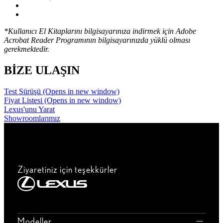
*Kullanıcı El Kitaplarını bilgisayarınıza indirmek için Adobe
Acrobat Reader Programının bilgisayarınızda yüklü olması
gerekmektedir.
BİZE ULAŞIN
Test Sürüşü
(Opens in new window)
Fiyat Listesi
(Opens in new window)
Lexus'unu Yarat
Showroomlarımız
Ziyaretiniz için teşekkürler
Modeller