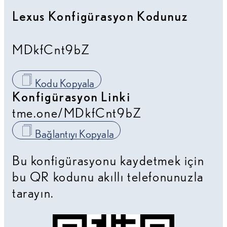
Lexus Konfigürasyon Kodunuz
MDkfCnt9bZ
Kodu Kopyala
Konfigürasyon Linki
Konfigürasyon Kodunuz:
tme.one/
MDkfCnt9bZ
Bağlantıyı Kopyala
Bu konfigürasyonu kaydetmek için
bu QR kodunu akıllı telefonunuzla
tarayın.