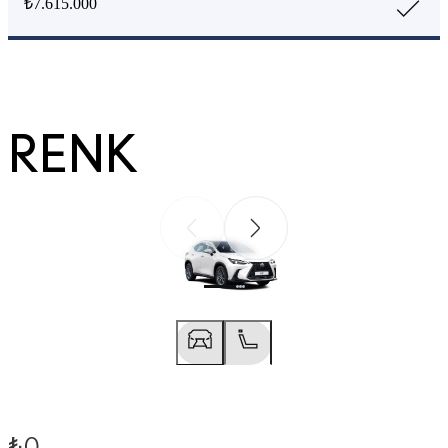
₺7.615.000
RENK
Önceki
Sonraki
Önceki
Sonraki
₺0