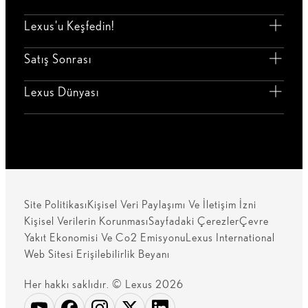
Lexus'u Keşfedin!
Satış Sonrası
Lexus Dünyası
Site Politikası
Kişisel Veri Paylaşımı Ve İletişim İzni
Kişisel Verilerin Korunması
Sayfadaki Çerezler
Çevre
Yakıt Ekonomisi Ve Co2 Emisyonu
Lexus International
Web Sitesi Erişilebilirlik Beyanı
Her hakkı saklıdır. © Lexus 2026