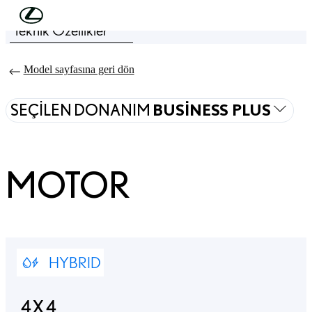
Skip to Main Content
(Press Enter)
Teknik Özellikler
Price is updated The price of your configuration is ₺7.615.000
Model sayfasına geri dön
SEÇILEN DONANIM
BUSINESS PLUS
MOTOR
HYBRID
4X4