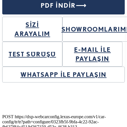
PDF INDIR
SİZİ
SHOWROOMLARIM
ARAYALIM
E-MAIL ILE
TEST SÜRÜŞÜ
PAYLAŞIN
WHATSAPP ILE PAYLAŞIN
POST https://dxp-webcarconfig.lexus-europe.com/v1/car-
config/tr/tr?path=configure/0323fb5f-9bfa-4c22-92ac-
fb637f84c451/bf367159-d53e-4628-b313-