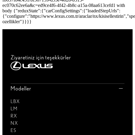
ec070c62ee6a&c=ed9ce4f6-4f42-4b8c-a15a-08aa613cefd1 with
body {"reduxState":{"carConfigSettings":{"loadedStepUrls":
{"configure":"https://www.lexus.com.tr/araclar/nx/kisisellestirin","sp
ozellikler"}}}}
Ziyaretiniz için teşekkürler
Modeller
LBX
LM
RX
NX
ES