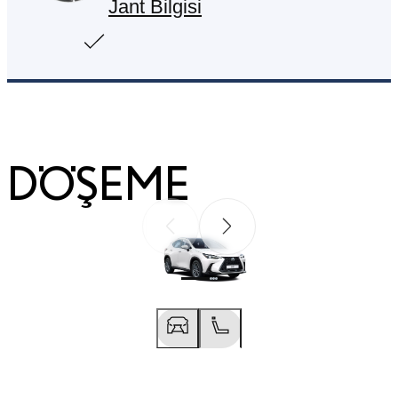
Jant Bilgisi
DÖŞEME
Önceki
Sonraki
Önceki
Sonraki