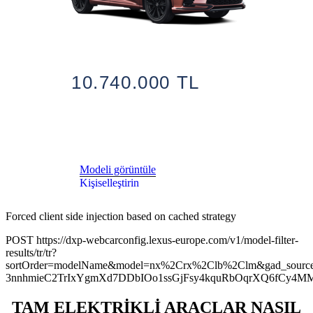
10.740.000 TL
Modeli görüntüle
Kişiselleştirin
Forced client side injection based on cached strategy
POST https://dxp-webcarconfig.lexus-europe.com/v1/model-filter-
results/tr/tr?
sortOrder=modelName&model=nx%2Crx%2Clb%2Clm&gad_sourc
3nnhmieC2TrIxYgmXd7DDbIOo1ssGjFsy4kquRbOqrXQ6fCy4M
TAM ELEKTRİKLİ ARAÇLAR NASIL