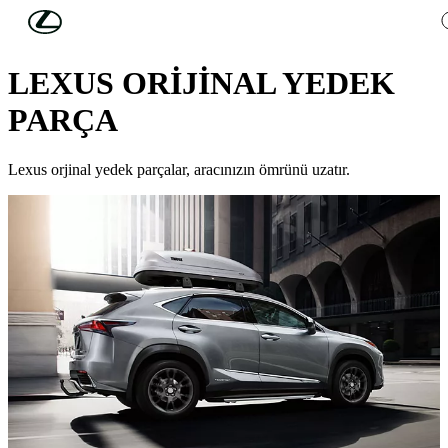
Skip to Main Content
(Press Enter)
LEXUS SAHİBİ OLMAK
LEXUS ORİJİNAL YEDEK
PARÇA​
Lexus orjinal yedek parçalar, aracınızın ömrünü uzatır.​