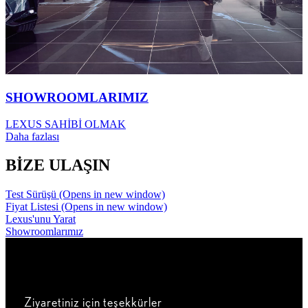
SHOWROOMLARIMIZ
LEXUS SAHİBİ OLMAK
Daha fazlası
BİZE ULAŞIN
Test Sürüşü
(Opens in new window)
Fiyat Listesi
(Opens in new window)
Lexus'unu Yarat
Showroomlarımız
Ziyaretiniz için teşekkürler