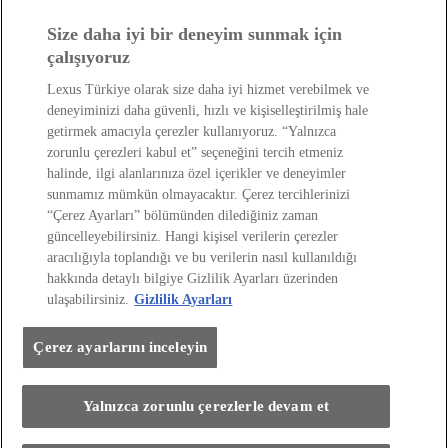
Lexus Dünyası
Size daha iyi bir deneyim sunmak için
çalışıyoruz
Lexus Türkiye olarak size daha iyi hizmet verebilmek ve
deneyiminizi daha güvenli, hızlı ve kişiselleştirilmiş hale
getirmek amacıyla çerezler kullanıyoruz. “Yalnızca
zorunlu çerezleri kabul et” seçeneğini tercih etmeniz
Site Politikası
Kişisel Veri Paylaşımı Ve İletişim İzni
halinde, ilgi alanlarınıza özel içerikler ve deneyimler
sunmamız mümkün olmayacaktır. Çerez tercihlerinizi
Kişisel Verilerin Korunması
Sayfadaki Çerezler
Çevre
“Çerez Ayarları” bölümünden dilediğiniz zaman
Yakıt Ekonomisi Ve Co2 Emisyonu
Lexus International
güncelleyebilirsiniz. Hangi kişisel verilerin çerezler
Web Sitesi Erişilebilirlik Beyanı
aracılığıyla toplandığı ve bu verilerin nasıl kullanıldığı
hakkında detaylı bilgiye Gizlilik Ayarları üzerinden
Her hakkı saklıdır. © Lexus 2026
ulaşabilirsiniz.
Gizlilik Ayarları
Çerez ayarlarını inceleyin
Yalnızca zorunlu çerezlerle devam et