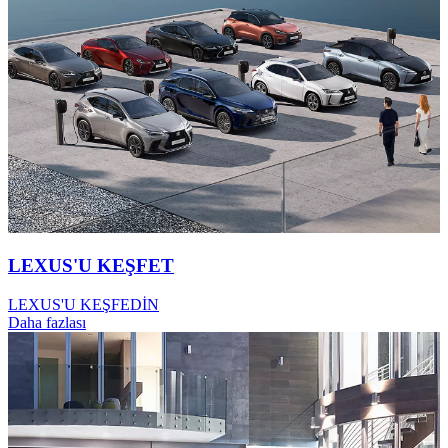
LEXUS'U KEŞFET
LEXUS'U KEŞFEDİN
Daha fazlası