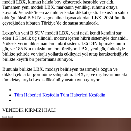
modeli LBX, kırmızı halıda boy göstererek başrolde yer aldı.
Tamamen yeni modeli LBX, markanın yenilikçi ruhunu ortaya
koyarak Venedik’te en az ünlüler kadar dikkat çekti. Lexus’un sahip
olduğu lüksü B SUV segmentine taşıyacak olan LBX, 2024’ün ilk
çeyreğinden itibaren Türkiye’de de satışa sunulacak.
Lexus’un yeni B SUV modeli LBX, yeni nesil kendi kendini şarj
eden 1.5 litrelik üç silindirli motoru içeren hibrit sistemiyle donatıldı.
Yüksek verimlilik sunan tam hibrit sistem, 136 DIN hp maksimum
güç ve 185 Nm maksimum tork üretiyor. LBX, yeni güç ünitesiyle
birlikte şehirde ve virajlı yollarda etkileyici yol tutuş karakteristiğiyle
birlikte keyifli bir performans sunuyor.
Bununla birlikte LBX, modayı belirleyen tasarımıyla özgün ve
dikkat çekici bir görünüme sahip oldu. LBX, iç ve dış tasarımındaki
tüm detaylarıyla Lexus lüksünü yansıtmayı başarıyor.
Tüm Haberleri Keşfedin
Tüm Haberleri Keşfedin
VENEDİK KIRMIZI HALI