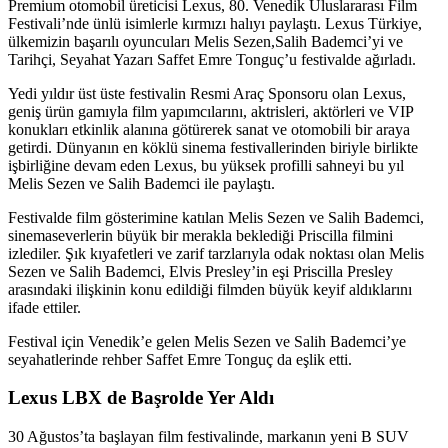
Premium otomobil üreticisi Lexus, 80. Venedik Uluslararası Film
Festivali’nde ünlü isimlerle kırmızı halıyı paylaştı. Lexus Türkiye,
ülkemizin başarılı oyuncuları Melis Sezen,Salih Bademci’yi ve
Tarihçi, Seyahat Yazarı Saffet Emre Tonguç’u festivalde ağırladı.
Yedi yıldır üst üste festivalin Resmi Araç Sponsoru olan Lexus,
geniş ürün gamıyla film yapımcılarını, aktrisleri, aktörleri ve VIP
konukları etkinlik alanına götürerek sanat ve otomobili bir araya
getirdi. Dünyanın en köklü sinema festivallerinden biriyle birlikte
işbirliğine devam eden Lexus, bu yüksek profilli sahneyi bu yıl
Melis Sezen ve Salih Bademci ile paylaştı.
Festivalde film gösterimine katılan Melis Sezen ve Salih Bademci,
sinemaseverlerin büyük bir merakla beklediği Priscilla filmini
izlediler. Şık kıyafetleri ve zarif tarzlarıyla odak noktası olan Melis
Sezen ve Salih Bademci, Elvis Presley’in eşi Priscilla Presley
arasındaki ilişkinin konu edildiği filmden büyük keyif aldıklarını
ifade ettiler.
Festival için Venedik’e gelen Melis Sezen ve Salih Bademci’ye
seyahatlerinde rehber Saffet Emre Tonguç da eşlik etti.
Lexus LBX de Başrolde Yer Aldı
30 Ağustos’ta başlayan film festivalinde, markanın yeni B SUV