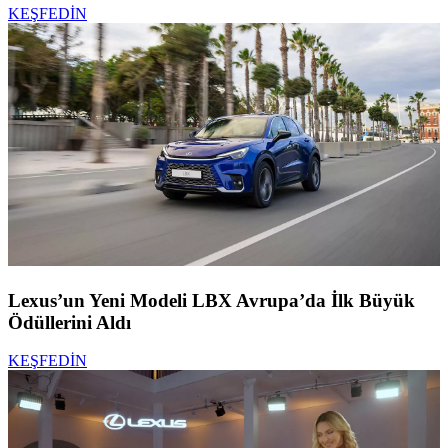
KEŞFEDİN
Lexus’un Yeni Modeli LBX Avrupa’da İlk Büyük
Ödüllerini Aldı
KEŞFEDİN