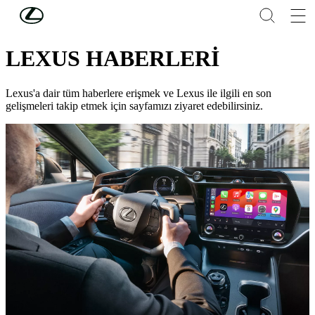
Skip to Main Content
(Press Enter)
LEXUS'U KEŞFEDİN
LEXUS HABERLERİ
Lexus'a dair tüm haberlere erişmek ve Lexus ile ilgili en son
gelişmeleri takip etmek için sayfamızı ziyaret edebilirsiniz.