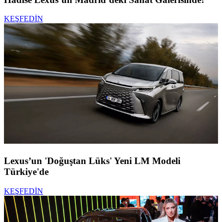
KEŞFEDİN
Lexus’un 'Doğuştan Lüks' Yeni LM Modeli
Türkiye'de
KEŞFEDİN