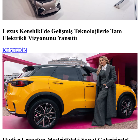
Lexus Kenshiki'de Gelişmiş Teknolojilerle Tam
Elektrikli Vizyonunu Yansıttı
KEŞFEDİN
Hadise Lexus’un Madrid’deki Sanat Galerisinde!