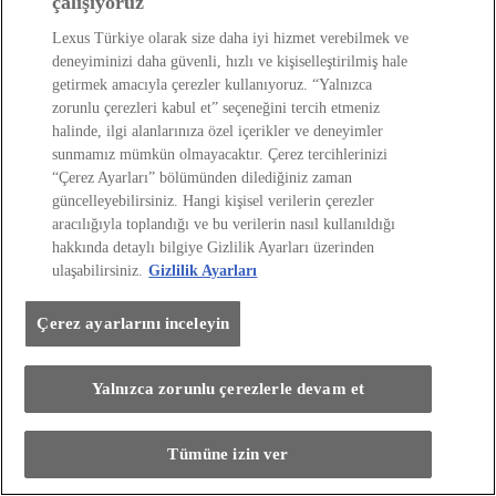
çalışıyoruz
Lexus LBX Venedik Film Festivali’nde Başroldeki
Lexus Türkiye olarak size daha iyi hizmet verebilmek ve
Yerini Alıyor
deneyiminizi daha güvenli, hızlı ve kişiselleştirilmiş hale
getirmek amacıyla çerezler kullanıyoruz. “Yalnızca
KEŞFEDİN
zorunlu çerezleri kabul et” seçeneğini tercih etmeniz
halinde, ilgi alanlarınıza özel içerikler ve deneyimler
sunmamız mümkün olmayacaktır. Çerez tercihlerinizi
“Çerez Ayarları” bölümünden dilediğiniz zaman
güncelleyebilirsiniz. Hangi kişisel verilerin çerezler
aracılığıyla toplandığı ve bu verilerin nasıl kullanıldığı
hakkında detaylı bilgiye Gizlilik Ayarları üzerinden
ulaşabilirsiniz.
Gizlilik Ayarları
Çerez ayarlarını inceleyin
Yalnızca zorunlu çerezlerle devam et
Tümüne izin ver