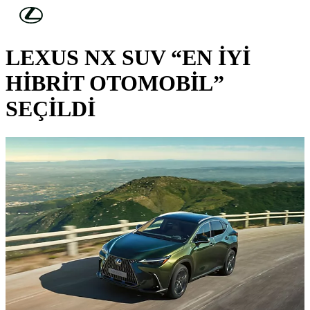
Skip to Main Content
(Press Enter)
LEXUS HABERLERİ
LEXUS NX SUV “EN İYİ
HİBRİT OTOMOBİL”
SEÇİLDİ