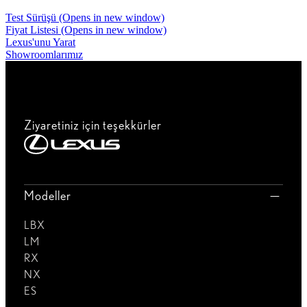
Test Sürüşü
(Opens in new window)
Fiyat Listesi
(Opens in new window)
Lexus'unu Yarat
Showroomlarımız
Ziyaretiniz için teşekkürler
Modeller
LBX
LM
RX
NX
ES