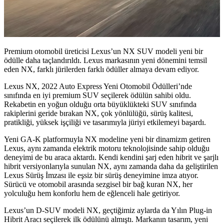
Premium otomobil üreticisi Lexus’un NX SUV modeli yeni bir
ödülle daha taçlandırıldı. Lexus markasının yeni dönemini temsil
eden NX, farklı jürilerden farklı ödüller almaya devam ediyor.
Lexus NX, 2022 Auto Express Yeni Otomobil Ödülleri’nde
sınıfında en iyi premium SUV seçilerek ödülün sahibi oldu.
Rekabetin en yoğun olduğu orta büyüklükteki SUV sınıfında
rakiplerini geride bırakan NX, çok yönlülüğü, sürüş kalitesi,
pratikliği, yüksek işçiliği ve tasarımıyla jüriyi etkilemeyi başardı.
Yeni GA-K platformuyla NX modeline yeni bir dinamizm getiren
Lexus, aynı zamanda elektrik motoru teknolojisinde sahip olduğu
deneyimi de bu araca aktardı. Kendi kendini şarj eden hibrit ve şarjlı
hibrit versiyonlarıyla sunulan NX, aynı zamanda daha da geliştirilen
Lexus Sürüş İmzası ile eşsiz bir sürüş deneyimine imza atıyor.
Sürücü ve otomobil arasında sezgisel bir bağ kuran NX, her
yolculuğu hem konforlu hem de eğlenceli hale getiriyor.
Lexus’un D-SUV modeli NX, geçtiğimiz aylarda da Yılın Plug-in
Hibrit Aracı seçilerek ilk ödülünü almıştı. Markanın tasarım, yeni