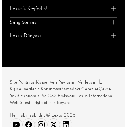
Lexus'u Keşfedin!
Satış Sonrası
Lexus Dünyası
Site Politikası
Kişisel Veri Paylaşımı Ve İletişim İzni
Kişisel Verilerin Korunması
Sayfadaki Çerezler
Çevre
Yakıt Ekonomisi Ve Co2 Emisyonu
Lexus International
Web Sitesi Erişilebilirlik Beyanı
Her hakkı saklıdır. © Lexus 2026