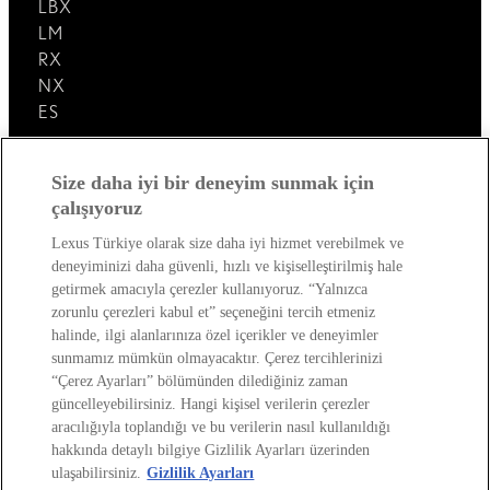
LBX
LM
RX
NX
ES
Lexus'u Keşfedin!
Size daha iyi bir deneyim sunmak için
çalışıyoruz
Satış Sonrası
Lexus Türkiye olarak size daha iyi hizmet verebilmek ve
deneyiminizi daha güvenli, hızlı ve kişiselleştirilmiş hale
Lexus Dünyası
getirmek amacıyla çerezler kullanıyoruz. “Yalnızca
zorunlu çerezleri kabul et” seçeneğini tercih etmeniz
halinde, ilgi alanlarınıza özel içerikler ve deneyimler
sunmamız mümkün olmayacaktır. Çerez tercihlerinizi
“Çerez Ayarları” bölümünden dilediğiniz zaman
güncelleyebilirsiniz. Hangi kişisel verilerin çerezler
aracılığıyla toplandığı ve bu verilerin nasıl kullanıldığı
hakkında detaylı bilgiye Gizlilik Ayarları üzerinden
Site Politikası
Kişisel Veri Paylaşımı Ve İletişim İzni
ulaşabilirsiniz.
Gizlilik Ayarları
Kişisel Verilerin Korunması
Sayfadaki Çerezler
Çevre