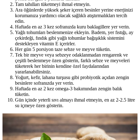
Tam tahılları tüketmeyi ihmal etmeyin.
Ara öğünlerde yüksek şeker içeren besinler yerine enerjinizi
korumanıza yardımcı olacak sağlıklı atıştırmalıkları tercih
edin.
Haftada en az 3 kez sofranızda kuru baklagillere yer verin.
Yağlı tohumları beslenmenize ekleyin. Badem, yer fıstığı, ay
çekirdeği, fındık gibi yağlı tohumlar bağışıklık sistemini
destekleyen vitamin E içerirler.
Her gün 5 porsiyon taze sebze ve meyve tüketin.
Tek bir meyve veya sebzeye odaklanmadan rengarenk ve
çeşitli beslenmeye özen gösterin, farklı sebze ve meyveleri
tüketerek her birinin kendine özel faydalarından
yararlanabilirsiniz.
Yoğurt, kefir, lahana turşusu gibi probiyotik açıdan zengin
besinlere sofranızda yer verin.
Haftada en az 2 kez omega-3 bakımından zengin balık
tüketin.
Gün içinde yeterli sıvı almayı ihmal etmeyin, en az 2-2.5 litre
su içmeye özen gösterin.