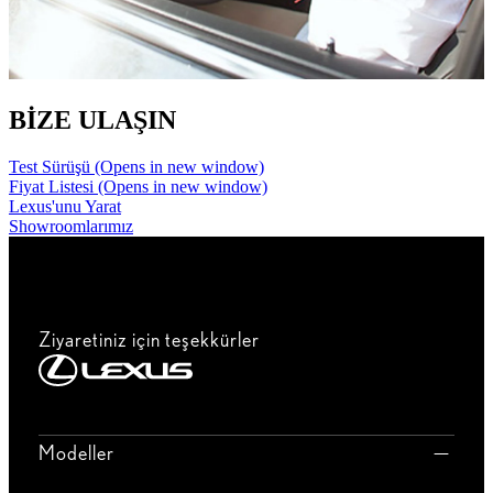
BİZE ULAŞIN
Test Sürüşü
(Opens in new window)
Fiyat Listesi
(Opens in new window)
Lexus'unu Yarat
Showroomlarımız
Ziyaretiniz için teşekkürler
Modeller