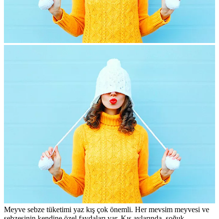
Meyve sebze tüketimi yaz kış çok önemli. Her mevsim meyvesi ve
sebzesinin kendine özel faydaları var. Kış aylarında, soğuk