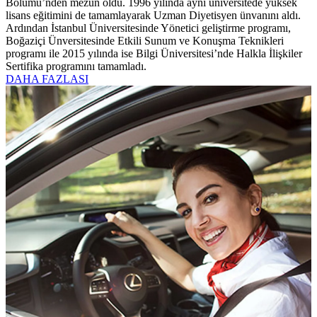
Bölümü’nden mezun oldu. 1996 yılında aynı üniversitede yüksek
lisans eğitimini de tamamlayarak Uzman Diyetisyen ünvanını aldı.
Ardından İstanbul Üniversitesinde Yönetici geliştirme programı,
Boğaziçi Ünversitesinde Etkili Sunum ve Konuşma Teknikleri
programı ile 2015 yılında ise Bilgi Üniversitesi’nde Halkla İlişkiler
Sertifika programını tamamladı.
DAHA FAZLASI