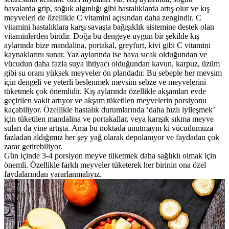
havalarda grip, soğuk algınlığı gibi hastalıklarda artış olur ve kış
meyveleri de özellikle C vitamini açısından daha zengindir. C
vitamini hastalıklara karşı savaşta bağışıklık sistemine destek olan
vitaminlerden biridir. Doğa bu dengeye uygun bir şekilde kış
aylarında bize mandalina, portakal, greyfurt, kivi gibi C vitamini
kaynaklarını sunar. Yaz aylarında ise hava sıcak olduğundan ve
vücudun daha fazla suya ihtiyacı olduğundan kavun, karpuz, üzüm
gibi su oranı yüksek meyveler ön plandadır. Bu sebeple her mevsim
için dengeli ve yeterli beslenmek mevsim sebze ve meyvelerini
tüketmek çok önemlidir. Kış aylarında özellikle akşamları evde
geçirilen vakit artıyor ve akşam tüketilen meyvelerin porsiyonu
kaçabiliyor. Özellikle hastalık durumlarında ‘daha hızlı iyileşmek’
için tüketilen mandalina ve portakallar, veya karışık sıkma meyve
suları da yine artışta. Ama bu noktada unutmayın ki vücudumuza
fazladan aldığımız her şey yağ olarak depolanıyor ve faydadan çok
zarar getirebiliyor.
Gün içinde 3-4 porsiyon meyve tüketmek daha sağlıklı olmak için
önemli. Özellikle farklı meyveler tüketerek her birinin ona özel
faydalarından yararlanmalıyız.