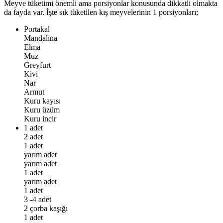
Meyve tüketimi önemli ama porsiyonlar konusunda dikkatli olmakta
da fayda var. İşte sık tüketilen kış meyvelerinin 1 porsiyonları;
Portakal
Mandalina
Elma
Muz
Greyfurt
Kivi
Nar
Armut
Kuru kayısı
Kuru üzüm
Kuru incir
1 adet
2 adet
1 adet
yarım adet
yarım adet
1 adet
yarım adet
1 adet
3 -4 adet
2 çorba kaşığı
1 adet