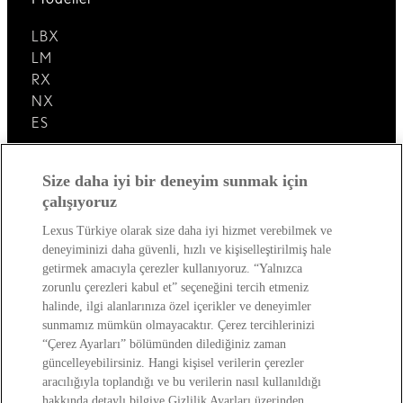
LBX
LM
RX
NX
ES
Lexus'u Keşfedin!
Size daha iyi bir deneyim sunmak için
çalışıyoruz
Satış Sonrası
Lexus Türkiye olarak size daha iyi hizmet verebilmek ve
deneyiminizi daha güvenli, hızlı ve kişiselleştirilmiş hale
Lexus Dünyası
getirmek amacıyla çerezler kullanıyoruz. “Yalnızca
zorunlu çerezleri kabul et” seçeneğini tercih etmeniz
halinde, ilgi alanlarınıza özel içerikler ve deneyimler
sunmamız mümkün olmayacaktır. Çerez tercihlerinizi
“Çerez Ayarları” bölümünden dilediğiniz zaman
güncelleyebilirsiniz. Hangi kişisel verilerin çerezler
aracılığıyla toplandığı ve bu verilerin nasıl kullanıldığı
hakkında detaylı bilgiye Gizlilik Ayarları üzerinden