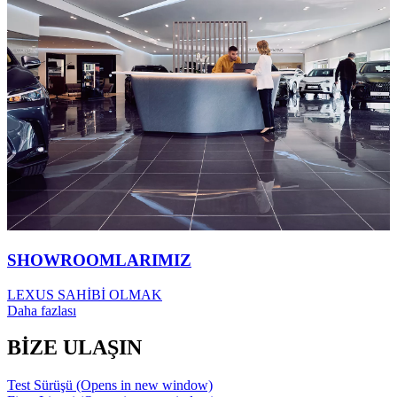
SHOWROOMLARIMIZ
LEXUS SAHİBİ OLMAK
Daha fazlası
BİZE ULAŞIN
Test Sürüşü
(Opens in new window)