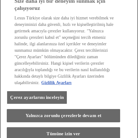
Size daha iyi bir deneyim sunmak için
çalışıyoruz
Satış Sonrası
Lexus Türkiye olarak size daha iyi hizmet verebilmek ve
deneyiminizi daha güvenli, hızlı ve kişiselleştirilmiş hale
Lexus Dünyası
getirmek amacıyla çerezler kullanıyoruz. “Yalnızca
zorunlu çerezleri kabul et” seçeneğini tercih etmeniz
halinde, ilgi alanlarınıza özel içerikler ve deneyimler
sunmamız mümkün olmayacaktır. Çerez tercihlerinizi
“Çerez Ayarları” bölümünden dilediğiniz zaman
güncelleyebilirsiniz. Hangi kişisel verilerin çerezler
aracılığıyla toplandığı ve bu verilerin nasıl kullanıldığı
hakkında detaylı bilgiye Gizlilik Ayarları üzerinden
Site Politikası
Kişisel Veri Paylaşımı Ve İletişim İzni
ulaşabilirsiniz.
Gizlilik Ayarları
Kişisel Verilerin Korunması
Sayfadaki Çerezler
Çevre
Yakıt Ekonomisi Ve Co2 Emisyonu
Lexus International
Çerez ayarlarını inceleyin
Web Sitesi Erişilebilirlik Beyanı
Her hakkı saklıdır. © Lexus 2026
Yalnızca zorunlu çerezlerle devam et
Tümüne izin ver