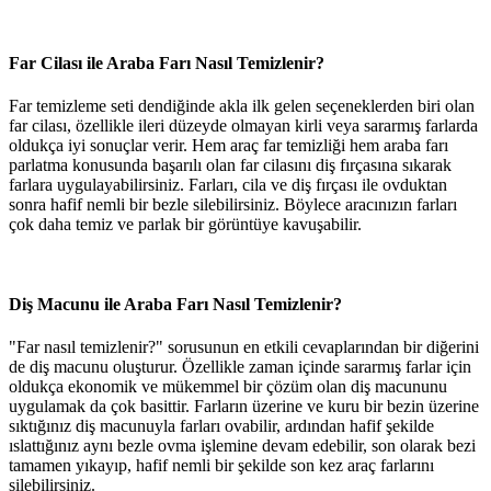
Far Cilası ile Araba Farı Nasıl Temizlenir?
Far temizleme seti dendiğinde akla ilk gelen seçeneklerden biri olan
far cilası, özellikle ileri düzeyde olmayan kirli veya sararmış farlarda
oldukça iyi sonuçlar verir. Hem araç far temizliği hem araba farı
parlatma konusunda başarılı olan far cilasını diş fırçasına sıkarak
farlara uygulayabilirsiniz. Farları, cila ve diş fırçası ile ovduktan
sonra hafif nemli bir bezle silebilirsiniz. Böylece aracınızın farları
çok daha temiz ve parlak bir görüntüye kavuşabilir.
Diş Macunu ile Araba Farı Nasıl Temizlenir?
"Far nasıl temizlenir?" sorusunun en etkili cevaplarından bir diğerini
de diş macunu oluşturur. Özellikle zaman içinde sararmış farlar için
oldukça ekonomik ve mükemmel bir çözüm olan diş macununu
uygulamak da çok basittir. Farların üzerine ve kuru bir bezin üzerine
sıktığınız diş macunuyla farları ovabilir, ardından hafif şekilde
ıslattığınız aynı bezle ovma işlemine devam edebilir, son olarak bezi
tamamen yıkayıp, hafif nemli bir şekilde son kez araç farlarını
silebilirsiniz.