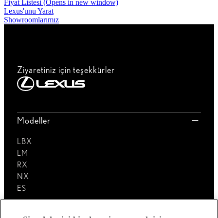
Fiyat Listesi
(Opens in new window)
Lexus'unu Yarat
Showroomlarımız
Ziyaretiniz için teşekkürler
Modeller
LBX
LM
RX
NX
ES
Lexus'u Keşfedin!