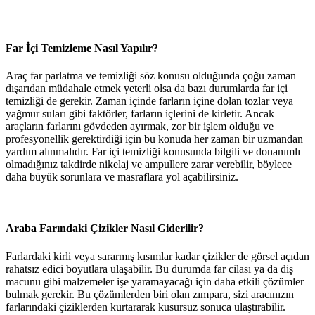
Far İçi Temizleme Nasıl Yapılır?
Araç far parlatma ve temizliği söz konusu olduğunda çoğu zaman
dışarıdan müdahale etmek yeterli olsa da bazı durumlarda far içi
temizliği de gerekir. Zaman içinde farların içine dolan tozlar veya
yağmur suları gibi faktörler, farların içlerini de kirletir. Ancak
araçların farlarını gövdeden ayırmak, zor bir işlem olduğu ve
profesyonellik gerektirdiği için bu konuda her zaman bir uzmandan
yardım alınmalıdır. Far içi temizliği konusunda bilgili ve donanımlı
olmadığınız takdirde nikelaj ve ampullere zarar verebilir, böylece
daha büyük sorunlara ve masraflara yol açabilirsiniz.
Araba Farındaki Çizikler Nasıl Giderilir?
Farlardaki kirli veya sararmış kısımlar kadar çizikler de görsel açıdan
rahatsız edici boyutlara ulaşabilir. Bu durumda far cilası ya da diş
macunu gibi malzemeler işe yaramayacağı için daha etkili çözümler
bulmak gerekir. Bu çözümlerden biri olan zımpara, sizi aracınızın
farlarındaki çiziklerden kurtararak kusursuz sonuca ulaştırabilir.