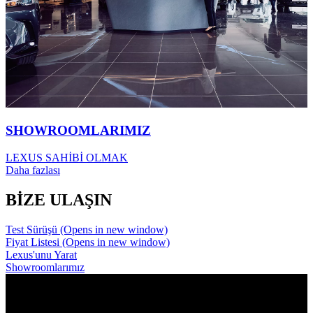
SHOWROOMLARIMIZ
LEXUS SAHİBİ OLMAK
Daha fazlası
BİZE ULAŞIN
Test Sürüşü
(Opens in new window)
Fiyat Listesi
(Opens in new window)
Lexus'unu Yarat
Showroomlarımız