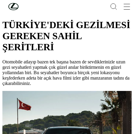
Skip to Main Content
(Press Enter)
LEXUS'U KEŞFEDİN
TÜRKİYE'DEKİ GEZİLMESİ
GEREKEN SAHİL
ŞERİTLERİ
Otomobile atlayıp bazen tek başına bazen de sevdiklerinizle uzun
gezi seyahatleri yapmak çok güzel anılar biriktirmenin en güzel
yollarından biri. Bu seyahatler boyunca birçok yeni lokasyonu
keşfederken adeta bir açık hava filmi izler gibi manzaranın tadını da
çıkarabilirsiniz.