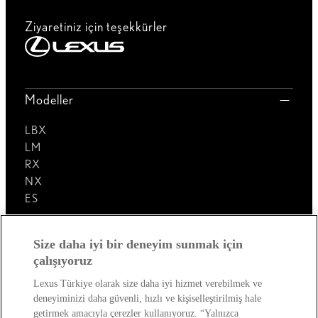
Ziyaretiniz için teşekkürler
Modeller
LBX
LM
RX
NX
ES
Lexus'u Keşfedin!
Size daha iyi bir deneyim sunmak için
çalışıyoruz
Satış Sonrası
Lexus Türkiye olarak size daha iyi hizmet verebilmek ve
deneyiminizi daha güvenli, hızlı ve kişiselleştirilmiş hale
Lexus Dünyası
getirmek amacıyla çerezler kullanıyoruz. “Yalnızca