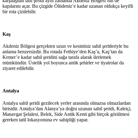
karşılaşılan tatil şeridi aynı zamanda Akdeniz Bölgesi’nin de
kapılarını açar. Bu çizgide Ölüdeniz’e kadar uzanan oldukça keyifli
bir rota çizilebilir.
Kaş
Akdeniz Bölgesi gerçekten uzun ve kesintisiz sahil şeritleriyle bu
anlama benzersizdir. Bu rotada Fethiye’den Kaş’a, Kaş’tan da
Kemer’e kadar sahil şeridini sağa tarafa alarak ilerlemek
mümkündür. Üstelik yol boyunca antik şehirler ve tiyatrolar da
ziyaret edilebilir.
Antalya
Antalya sahil şeridi gezilecek yerler arasında olmazsa olmazlardan
birisidir. Antalya’dan Alanya’ya doğru uzanan sahil şeridi, Kaleiçi,
Manavgat Şelalesi, Belek, Side Antik Kenti gibi birçok görülmesi
gereken tatil lokasyonuna ev sahipliği yapar.