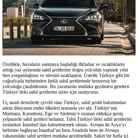
Özellikle, havaların ısınmaya başladığı ilkbahar ve sıcaklıkların
arttığı yaz aylarında sahil şeritlerine doğru yolculuk yapmak yılın
tüm yorgunluğunu ve stresini uzaklaştırır. Üstelik Türkiye gibi bir
coğrafyada birbirinden farklı sahil şeritlerinde benzersiz bir
yolculuğa çıkabilirsiniz. Bu yazımızda mutlaka gezilmesi gereken
Türkiye’deki sahil şeritlerini sizler için sıralıyoruz.
Üç tarafı denizlerle çevrili olan Türkiye, sahil şeridi bakımından
adeta dünyanın ender ülkeleri arasında yer alır. Türkiye’nin
Marmara, Karadeniz, Ege ve Akdeniz’e uzanan oldukça geniş
yelpazede sahil şeritleri bulunur. Tabii Türkiye’deki sahil şeritlerini
sıralarken İstanbul’dan bahsetmemek olmaz. Avrupa ile Asya’yı
birbirine bağlayan İstanbul’un hem Anadolu hem de Avrupa
yakasındaki sahil şeritleri mutlaka gezilmelidir. Sakin bir hafta içi