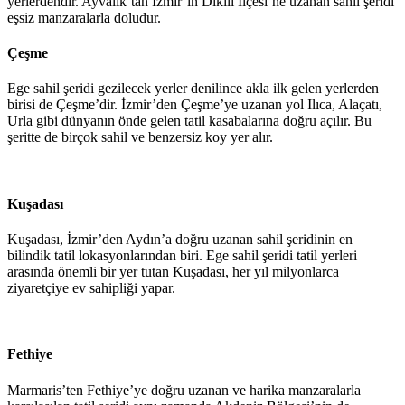
yerlerdendir. Ayvalık’tan İzmir’in Dikili İlçesi’ne uzanan sahil şeridi
eşsiz manzaralarla doludur.
Çeşme
Ege sahil şeridi gezilecek yerler denilince akla ilk gelen yerlerden
birisi de Çeşme’dir. İzmir’den Çeşme’ye uzanan yol Ilıca, Alaçatı,
Urla gibi dünyanın önde gelen tatil kasabalarına doğru açılır. Bu
şeritte de birçok sahil ve benzersiz koy yer alır.
Kuşadası
Kuşadası, İzmir’den Aydın’a doğru uzanan sahil şeridinin en
bilindik tatil lokasyonlarından biri. Ege sahil şeridi tatil yerleri
arasında önemli bir yer tutan Kuşadası, her yıl milyonlarca
ziyaretçiye ev sahipliği yapar.
Fethiye
Marmaris’ten Fethiye’ye doğru uzanan ve harika manzaralarla