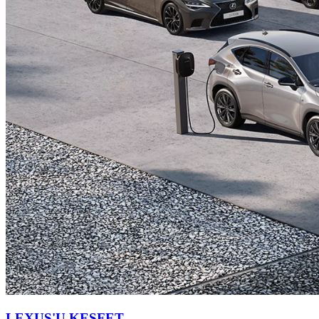
LEXUS'U KEŞFET