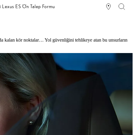
i Lexus ES Ön Talep Formu
nda kalan kör noktalar… Yol güvenliğini tehlikeye atan bu unsurların