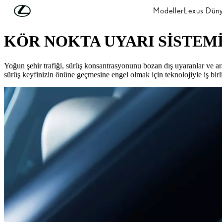
Skip to Main Content
(Press Enter)
Modeller
Lexus Düny
LEXUS'U KEŞFEDİN
KÖR NOKTA UYARI SİSTEMİ
Yoğun şehir trafiği, sürüş konsantrasyonunu bozan dış uyaranlar ve ar
sürüş keyfinizin önüne geçmesine engel olmak için teknolojiyle iş bir