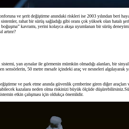
konforuna ve şerit değiştirme anındaki riskleri ise 2003 yılından beri ha
temler, rahat bir sürüş sağladığı gibi oranı çok yüksek olan hatalı şeri
kle boğuşma” kavramı, yerini kolayca akışa uyumlanan bir sürüş deneyimi
l artırır?
sistemi, yan aynalar ile görmenin mümkün olmadığı alanları, bir sinyal s
ilen sensörlerin, 50 metre mesafe içindeki araç ve nesneleri algılayarak
değiştirme ve park etme anında güvenlik çemberine giren diğer araçları ve
anabilecek kazalara neden olma riskinizi büyük ölçüde düşürebilirsiniz.Sür
istemin etkin çalışması için oldukça önemlidir.