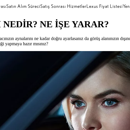
ası
Satın Alım Süreci
Satış Sonrası Hizmetler
Lexus Fiyat Listesi
Yen
 NEDİR? NE İŞE YARAR?
acınızın aynalarını ne kadar doğru ayarlasanız da görüş alanınızın dışı
liği yapmaya hazır mısınız?