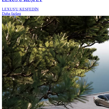
LEXUS'U KEŞFEDİN
Daha fazlası