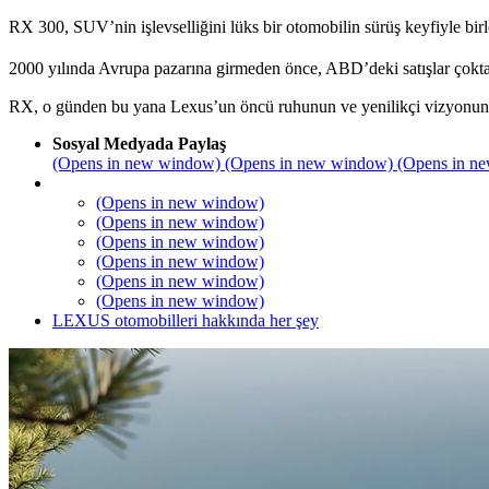
RX 300, SUV’nin işlevselliğini lüks bir otomobilin sürüş keyfiyle b
2000 yılında Avrupa pazarına girmeden önce, ABD’deki satışlar çokt
RX, o günden bu yana Lexus’un öncü ruhunun ve yenilikçi vizyonunun 
Sosyal Medyada Paylaş
(Opens in new window)
(Opens in new window)
(Opens in n
(Opens in new window)
(Opens in new window)
(Opens in new window)
(Opens in new window)
(Opens in new window)
(Opens in new window)
LEXUS otomobilleri hakkında her şey