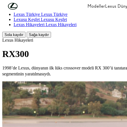
Skip to Main Content
(Press Enter)
Modeller
Lexus Düny
Lexus Türkiye
Lexus Türkiye
Lexusu Keşfet
Lexusu Keşfet
Lexus Hikayeleri
Lexus Hikayeleri
Sola kaydır
Sağa kaydır
Lexus Hikayeleri
RX300
1998’de Lexus, dünyanın ilk lüks crossover modeli RX 300’ü tanıtarak
segmentinin yaratılmasıydı.