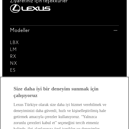
Ziyaretiniz için teşekkürler
Modeller
LBX
LM
RX
NX
ES
Lexus'u Keşfedin!
Size daha iyi bir deneyim sunmak için
çalışıyoruz
Satış Sonrası
Lexus Türkiye olarak size daha iyi hizmet verebilmek ve
deneyiminizi daha güvenli, hızlı ve kişiselleştirilmiş hale
Lexus Dünyası
getirmek amacıyla çerezler kullanıyoruz. “Yalnızca
zorunlu çerezleri kabul et” seçeneğini tercih etmeniz
halinde, ilgi alanlarınıza özel içerikler ve deneyimler