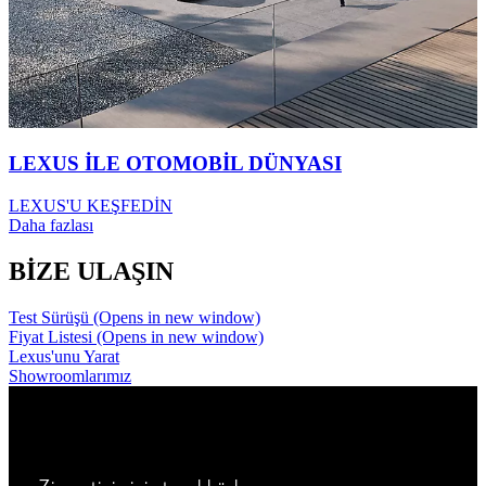
LEXUS İLE OTOMOBİL DÜNYASI
LEXUS'U KEŞFEDİN
Daha fazlası
BİZE ULAŞIN
Test Sürüşü
(Opens in new window)
Fiyat Listesi
(Opens in new window)
Lexus'unu Yarat
Showroomlarımız