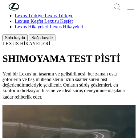
Skip to Main Content
(Press Enter)
Lexus Türkiye
Lexus Türkiye
Lexusu Keşfet
Lexusu Keşfet
Lexus Hikayeleri
Lexus Hikayeleri
Sola kaydır
Sağa kaydır
LEXUS HİKAYELERİ
SHIMOYAMA TEST PİSTİ
Yeni bir Lexus’un tasarımı ve geliştirilmesi, her zaman usta
şoförlerin ve baş mühendislerin uzun saatler süren pist
değerlendirmeleriyle şekillenir. Onların sürüş gözlemleri, en
konforlu direksiyon hissine ve ideal sürüş deneyimine ulaşılana
kadar rehberlik eder.