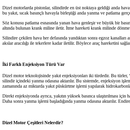
Dizel motorlarda pistonlar, silindirde en üst noktaya geldiği anda hav
bu yakıt, sıcak basınçlı havayla birleştiği anda yanma ve patlama gerçe
Söz konusu patlama esnasında yanan hava genleşir ve büyük bir basıncı 
altında bulunan krank miline iletir. İtme hareketi krank milinde dönm
Silindire çekilen hava her defasında yandıktan sonra egzoz kanalları ar
akslar aracılığı ile tekerlere kadar iletilir. Böylece araç hareketini sağla
İki Farklı Enjeksiyon Türü Var
Dizel motor teknolojisinde yakıt enjeksiyonları iki türdedir. Bu türler,
silindir içindeki yanma odasına aktarılır. Bu sistemde, enjeksiyon iş
zamanında az miktarda yakıt püskürtme işlemi yapılarak hidrokarbonlar
Direkt enjeksiyonda ayrıca, yakıtın yüksek basınca ulaştırılması için h
Daha sonra yanma işlemi başladığında yanma odasına aktarılır. Endirekt
Dizel Motor Çeşitleri Nelerdir?