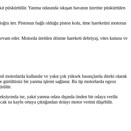
yakıt püskürtülür. Yanma odasında sıkışan havanın üzerine püskürtülen
doğru iter. Pistonun bağlı olduğu piston kolu, itme hareketini motorun
i devam eder. Motorda üretilen dönme hareketi debriyaj, vites kutusu ve
esil motorlarda kullanılır ve yakıt çok yüksek basınçlarda direkt olarak
e gürültüsüz bir yanma işlemi sağlanır. Bu tip motorlarda egzoz
ürülür.
jeksiyonda ise, yakıt yanma odası dışında önden bir odaya verilir.
cak ısı kaybı ortaya çıktığından dolayı motor verimi düşebilir.