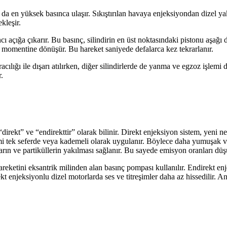
a da en yüksek basınca ulaşır. Sıkıştırılan havaya enjeksiyondan dizel 
kleşir.
açığa çıkarır. Bu basınç, silindirin en üst noktasındaki pistonu aşağı 
e momentine dönüşür. Bu hareket saniyede defalarca kez tekrarlanır.
acılığı ile dışarı atılırken, diğer silindirlerde de yanma ve egzoz işlem
r.
 “direkt” ve “endirekttir” olarak bilinir. Direkt enjeksiyon sistem, yeni n
lemi tek seferde veya kademeli olarak uygulanır. Böylece daha yumuşak v
ın ve partiküllerin yakılması sağlanır. Bu sayede emisyon oranları düş
areketini eksantrik milinden alan basınç pompası kullanılır. Endirekt en
 enjeksiyonlu dizel motorlarda ses ve titreşimler daha az hissedilir. An