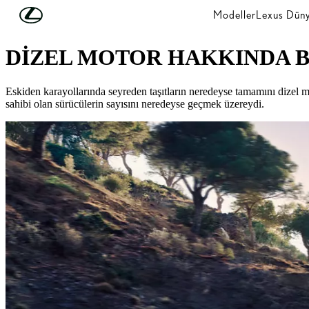
Skip to Main Content
(Press Enter)
Modeller
Lexus Düny
LEXUS'U KEŞFEDİN
DİZEL MOTOR HAKKINDA 
Eskiden karayollarında seyreden taşıtların neredeyse tamamını dizel mo
sahibi olan sürücülerin sayısını neredeyse geçmek üzereydi.