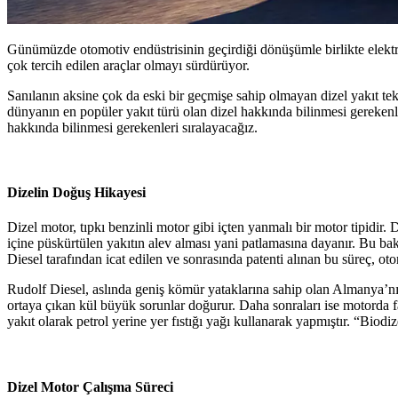
Günümüzde otomotiv endüstrisinin geçirdiği dönüşümle birlikte elektri
çok tercih edilen araçlar olmayı sürdürüyor.
Sanılanın aksine çok da eski bir geçmişe sahip olmayan dizel yakıt tek
dünyanın en popüler yakıt türü olan dizel hakkında bilinmesi gerekenle
hakkında bilinmesi gerekenleri sıralayacağız.
Dizelin Doğuş Hikayesi
Dizel motor, tıpkı benzinli motor gibi içten yanmalı bir motor tipidir.
içine püskürtülen yakıtın alev alması yani patlamasına dayanır. Bu b
Diesel tarafından icat edilen ve sonrasında patenti alınan bu süreç, otom
Rudolf Diesel, aslında geniş kömür yataklarına sahip olan Almanya’nı
ortaya çıkan kül büyük sorunlar doğurur. Daha sonraları ise motorda fa
yakıt olarak petrol yerine yer fıstığı yağı kullanarak yapmıştır. “Biod
Dizel Motor Çalışma Süreci