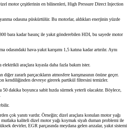
izel motor çeşitlerinin en bilinenleri, High Pressure Direct Injection
 yanma odasına püskürtülür. Bu motorlar, aldıkları enerjinin yüzde
800 bara kadar basınç ile yakıt gönderebilen HDI, bu sayede motor
odasındaki hava-yakıt karışımı 1,5 katına kadar artırılır. Aynı
 elektrikli araçlara kıyasla daha fazla bakım ister.
an diğer zararlı parçacıkların atmosfere karışmasının önüne geçer.
n kendiliğinden devreye girerek partikül filtresini temizler.
 ila 50 dakika boyunca sabit hızda sürmek yeterli olacaktır. Böylece,
.
bilir.
rden çok yanıtı vardır. Örneğin; dizel araçlara konulan motor yağı
a mutlaka kaliteli dizel motor yağı koymak siyah duman problemi ile
 yüksek devirler, EGR parçasında meydana gelen arızalar, yakıt sistemi