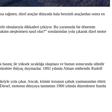
una rağmen, dizel araçlar dünyada hala benzinli araçlardan sonra en
ürlü olmalarıyla dikkatleri çekiyor. Bu yazımızda bir dönemin
kıtın ateşlenmesi nasıl olur?” sorularından yola çıkarak dizel motor
ksek basınç ile yüksek sıcaklığa ulaşması ve bunun sonucunda silindir
karbüratöre ihtiyaç duymazlar. 1892 yılında Alman mühendis Rudolf
 fikriyle yola çıkar. Ancak, kömür tozunun çabuk yanmasından ötürü
cit Diesel, motorun dünyaya tanıtımını 1900 yılında düzenlenen fuarda