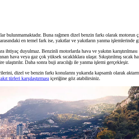
lıklar bulunmamaktadır. Buna rağmen dizel benzin farkı olarak motorun ça
rasındaki en temel fark ise, yakıtlar ve yakıtların yanma işlemlerinde gi
a ihtiyaç duyulmaz. Benzinli motorlarda hava ve yakıtın karıştırılması iç
anan hava veya gaz çok yüksek sıcaklıklara ulaşır. Sıkıştırılmış sıcak h
e ulaştırılır. Daha sonra buji aracılığı ile yanma işlemi gerçekleşir.
lerini, dizel ve benzin farkı konularını yukarıda kapsamlı olarak aktarm
akıt türleri karşılaştırması
içeriğine göz atabilirsiniz.