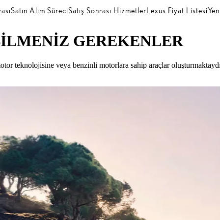
ası
Satın Alım Süreci
Satış Sonrası Hizmetler
Lexus Fiyat Listesi
Yen
BİLMENİZ GEREKENLER
tor teknolojisine veya benzinli motorlara sahip araçlar oluşturmaktaydı.