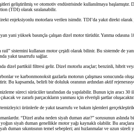
şitleri geliştirilmiş ve otomotiv endüstrisinde kullanılmaya başlamıştır. D
on (TDI) olarak sıralanabilir.
irekt enjeksiyonlu motorlara verilen isimdir. TDI’da yakıt direkt olarak
uyan yani yüksek basınçla çalışan dizel motor türüdür. Yanma odasına 1
 sistemini kullanan motor çeşidi olarak bilinir. Bu sistemde de yanma 
da yakıt tasarrufu sağlar.
 dizel partikül filtresi gelir. Dizel motorlu araçlar; benzinli, hibrit veya
drokarbonlar ve karbonmonoksit gazlarla motorun çalışması sonucunda oluş
rir. Bu kapsamda, belirli bir doluluk oranının ardından aktif rejenerasyo
temizleme süreci sürücüler tarafından da yapılabilir. Bunun için aracı 30
çıkacak ve zararlı parçacıkların yanması için elverişli şartlar oluşacaktır
temizleyici ürünlerle de yakıt tasarrufu ve bakım işlemleri gerçekleştirile
dumanlardır. “Dizel araba neden siyah duman atar?” sorusunun aslında bi
 yoğun siyah duman genellikle motor yağı kaynaklı olabilir. Bu araçlar
siyah duman sıkıntısının temel sebepleri; ani hızlanmalar ve uzun süreli