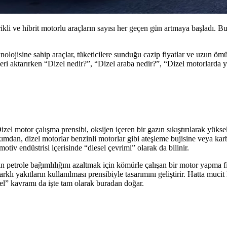
kli ve hibrit motorlu araçların sayısı her geçen gün artmaya başladı. B
nolojisine sahip araçlar, tüketicilere sunduğu cazip fiyatlar ve uzun öm
ri aktarırken “Dizel nedir?”, “Dizel araba nedir?”, “Dizel motorlarda ya
 Dizel motor çalışma prensibi, oksijen içeren bir gazın sıkıştırılarak yü
akımdan, dizel motorlar benzinli motorlar gibi ateşleme bujisine veya 
otiv endüstrisi içerisinde “diesel çevrimi” olarak da bilinir.
n petrole bağımlılığını azaltmak için kömürle çalışan bir motor yapma
rklı yakıtların kullanılması prensibiyle tasarımını geliştirir. Hatta mu
izel” kavramı da işte tam olarak buradan doğar.