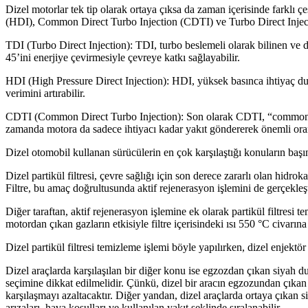
Dizel motorlar tek tip olarak ortaya çıksa da zaman içerisinde farklı çe
(HDI), Common Direct Turbo Injection (CDTI) ve Turbo Direct Injecti
TDI (Turbo Direct Injection): TDI, turbo beslemeli olarak bilinen ve d
45’ini enerjiye çevirmesiyle çevreye katkı sağlayabilir.
HDI (High Pressure Direct Injection): HDI, yüksek basınca ihtiyaç d
verimini artırabilir.
CDTI (Common Direct Turbo Injection): Son olarak CDTI, “common rail”
zamanda motora da sadece ihtiyacı kadar yakıt göndererek önemli oran
Dizel otomobil kullanan sürücülerin en çok karşılaştığı konuların başında
Dizel partikül filtresi, çevre sağlığı için son derece zararlı olan hi
Filtre, bu amaç doğrultusunda aktif rejenerasyon işlemini de gerçekleşti
Diğer taraftan, aktif rejenerasyon işlemine ek olarak partikül filtresi 
motordan çıkan gazların etkisiyle filtre içerisindeki ısı 550 °C civarına 
Dizel partikül filtresi temizleme işlemi böyle yapılırken, dizel enjektör 
Dizel araçlarda karşılaşılan bir diğer konu ise egzozdan çıkan siyah 
seçimine dikkat edilmelidir. Çünkü, dizel bir aracın egzozundan çıkan
karşılaşmayı azaltacaktır. Diğer yandan, dizel araçlarda ortaya çıkan 
arızaları, hava koşulları ve kullanılan yakıt şeklinde sıralanabilir.