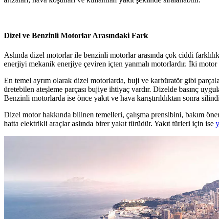
Dizel ve Benzinli Motorlar Arasındaki Fark
Aslında dizel motorlar ile benzinli motorlar arasında çok ciddi farklı
enerjiyi mekanik enerjiye çeviren içten yanmalı motorlardır. İki motor a
En temel ayrım olarak dizel motorlarda, buji ve karbüratör gibi parçalar
üretebilen ateşleme parçası bujiye ihtiyaç vardır. Dizelde basınç uygul
Benzinli motorlarda ise önce yakıt ve hava karıştırıldıktan sonra silindir
Dizel motor hakkında bilinen temelleri, çalışma prensibini, bakım öneri
hatta elektrikli araçlar aslında birer yakıt türüdür. Yakıt türleri için ise
y