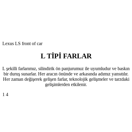
Lexus LS front of car
L TİPİ FARLAR
L şekilli farlarımız, silindirik ön panjurumuz ile uyumludur ve baskın
bir duruş sunarlar. Her aracın önünde ve arkasında adımız yansıtılır.
Her zaman değişerek gelişen farlar, teknolojik gelişmeler ve tarzdaki
gelişimlerden etkilenir.
1
4