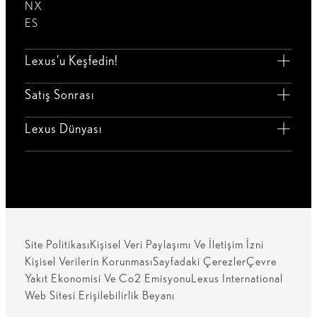
NX
ES
Lexus'u Keşfedin!
Satış Sonrası
Lexus Dünyası
Site Politikası
Kişisel Veri Paylaşımı Ve İletişim İzni
Kişisel Verilerin Korunması
Sayfadaki Çerezler
Çevre
Yakıt Ekonomisi Ve Co2 Emisyonu
Lexus International
Web Sitesi Erişilebilirlik Beyanı