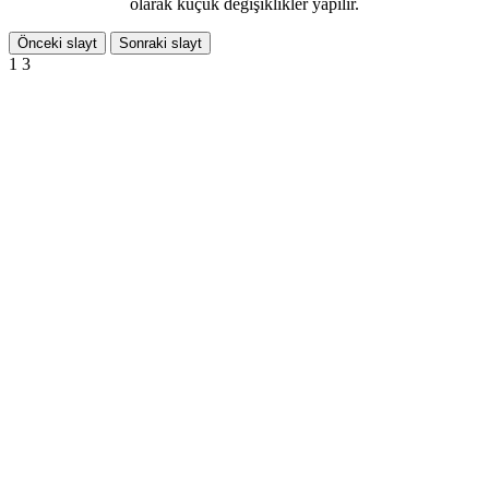
olarak küçük değişiklikler yapılır.
Önceki slayt
Sonraki slayt
1
3