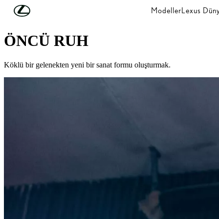
Skip to Main Content
(Press Enter)
Modeller
Lexus Düny
TASARIM
ÖNCÜ RUH
Köklü bir gelenekten yeni bir sanat formu oluşturmak.