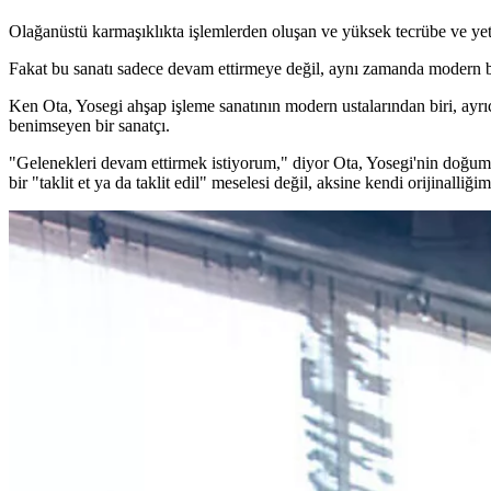
Olağanüstü karmaşıklıkta işlemlerden oluşan ve yüksek tecrübe ve yete
Fakat bu sanatı sadece devam ettirmeye değil, aynı zamanda modern bi
Ken Ota, Yosegi ahşap işleme sanatının modern ustalarından biri, ayrıca
benimseyen bir sanatçı.
"Gelenekleri devam ettirmek istiyorum," diyor Ota, Yosegi'nin doğum
bir "taklit et ya da taklit edil" meselesi değil, aksine kendi orijinalli