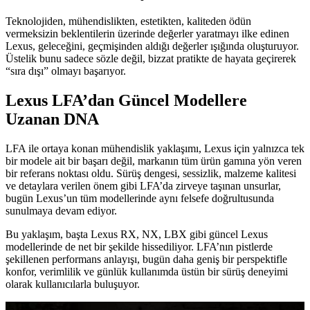
Teknolojiden, mühendislikten, estetikten, kaliteden ödün
vermeksizin beklentilerin üzerinde değerler yaratmayı ilke edinen
Lexus, geleceğini, geçmişinden aldığı değerler ışığında oluşturuyor.
Üstelik bunu sadece sözle değil, bizzat pratikte de hayata geçirerek
“sıra dışı” olmayı başarıyor.
Lexus LFA’dan Güncel Modellere
Uzanan DNA
LFA ile ortaya konan mühendislik yaklaşımı, Lexus için yalnızca tek
bir modele ait bir başarı değil, markanın tüm ürün gamına yön veren
bir referans noktası oldu. Sürüş dengesi, sessizlik, malzeme kalitesi
ve detaylara verilen önem gibi LFA’da zirveye taşınan unsurlar,
bugün Lexus’un tüm modellerinde aynı felsefe doğrultusunda
sunulmaya devam ediyor.
Bu yaklaşım, başta Lexus RX, NX, LBX gibi güncel Lexus
modellerinde de net bir şekilde hissediliyor. LFA’nın pistlerde
şekillenen performans anlayışı, bugün daha geniş bir perspektifle
konfor, verimlilik ve günlük kullanımda üstün bir sürüş deneyimi
olarak kullanıcılarla buluşuyor.