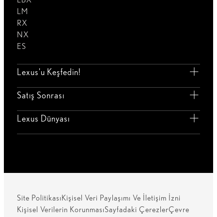
LM
RX
NX
ES
Lexus'u Keşfedin!
Satış Sonrası
Lexus Dünyası
Site Politikası
Kişisel Veri Paylaşımı Ve İletişim İzni
Kişisel Verilerin Korunması
Sayfadaki Çerezler
Çevre