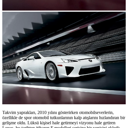
Takvim yaprakları, 2010 yılını gösterirken otomobilseverlerin,
özellikle de spor otomobil tutkunlarının kalp atışlarını hızlandıran bir
gelişme oldu. Lüksü kişisel hale getirmeyi vizyonu hale getiren
Lexus, bu tarihten itibaren F modelleri serisine bir yenisini ekledi: