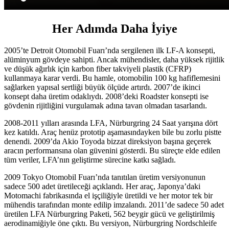
Her Adımda Daha İyiye
2005’te Detroit Otomobil Fuarı’nda sergilenen ilk LF-A konsepti,
alüminyum gövdeye sahipti. Ancak mühendisler, daha yüksek rijitlik
ve düşük ağırlık için karbon fiber takviyeli plastik (CFRP)
kullanmaya karar verdi. Bu hamle, otomobilin 100 kg hafiflemesini
sağlarken yapısal sertliği büyük ölçüde artırdı. 2007’de ikinci
konsept daha üretim odaklıydı. 2008’deki Roadster konsepti ise
gövdenin rijitliğini vurgulamak adına tavan olmadan tasarlandı.
2008-2011 yılları arasında LFA, Nürburgring 24 Saat yarışına dört
kez katıldı. Araç henüz prototip aşamasındayken bile bu zorlu pistte
denendi. 2009’da Akio Toyoda bizzat direksiyon başına geçerek
aracın performansına olan güvenini gösterdi. Bu süreçte elde edilen
tüm veriler, LFA’nın geliştirme sürecine katkı sağladı.
2009 Tokyo Otomobil Fuarı’nda tanıtılan üretim versiyonunun
sadece 500 adet üretileceği açıklandı. Her araç, Japonya’daki
Motomachi fabrikasında el işçiliğiyle üretildi ve her motor tek bir
mühendis tarafından monte edilip imzalandı. 2011’de sadece 50 adet
üretilen LFA Nürburgring Paketi, 562 beygir gücü ve geliştirilmiş
aerodinamiğiyle öne çıktı. Bu versiyon, Nürburgring Nordschleife