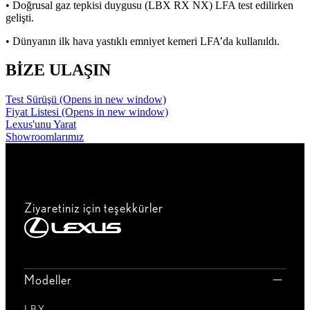
• Doğrusal gaz tepkisi duygusu (LBX RX NX) LFA test edilirken
gelişti.
• Dünyanın ilk hava yastıklı emniyet kemeri LFA’da kullanıldı.
BİZE ULAŞIN
Test Sürüşü
(Opens in new window)
Fiyat Listesi
(Opens in new window)
Lexus'unu Yarat
Showroomlarımız
Ziyaretiniz için teşekkürler
Modeller
LBX