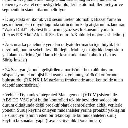
denemeye cesaret edemediği teknolojiler ile otomobiller üretiyor ve
segmentinin standartlarını belirliyor.
• Dünyadaki en ikonik v10 sesini üreten otomobil: Bizzat Yamaha
ses mühendisleri duyulduğunda sürücünün kalp atışlarını hızlandıran
“Waku Doki” felsefesi ile aracın egzoz ses frekansını ayarladı.
(Lexus RX Aktif Akustik Ses Kontrolü-Kabin içi motor sesi iletimi)
• Aracın arka panelinde yer alan radyatörler marka için büyük bir
devrimdi, bunun sebebi tesadüf değil. Muhteşem ağırlık dengesinin
yakalanması için ağırlıkların bir kısmı arka tarafa alındı. (Lexus
Sürüş İmzası)
• 24 Saat yarışlarında geliştirilen amortisörler hem alüminyum
süspansiyon teknolojisi ile kusursuz yol tutuş, sürücü konforunu
buluşturdu. (RX NX LM gazlama frenlemede aracı kontrolde tutan
adaptif amortisörler.)
• Vehicle Dynamics Integrated Management (VDIM) sistemi ile
ABS TC VSC gibi bütün kontrolleri tek bir beyinden sadece bir
durum olduğunda değil proaktif olarak sensörlerden aldığı verilerle
yönetir. Sürüş keyfini önleyen müdahaleler yerine proaktif yaklaşımı
ile sürücüyü tahmin eden bir teknoloji ile bu müdahaleleri sürüş
keyfini bozmadan yaptı (Lexus Güvenlik Donanımları)