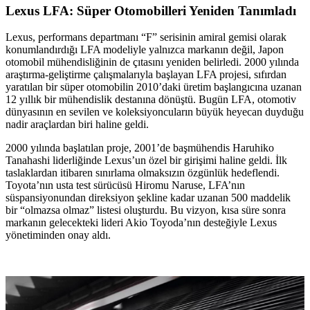
Lexus LFA: Süper Otomobilleri Yeniden Tanımladı
Lexus, performans departmanı “F” serisinin amiral gemisi olarak
konumlandırdığı LFA modeliyle yalnızca markanın değil, Japon
otomobil mühendisliğinin de çıtasını yeniden belirledi. 2000 yılında
araştırma-geliştirme çalışmalarıyla başlayan LFA projesi, sıfırdan
yaratılan bir süper otomobilin 2010’daki üretim başlangıcına uzanan
12 yıllık bir mühendislik destanına dönüştü. Bugün LFA, otomotiv
dünyasının en sevilen ve koleksiyoncuların büyük heyecan duyduğu
nadir araçlardan biri haline geldi.
2000 yılında başlatılan proje, 2001’de başmühendis Haruhiko
Tanahashi liderliğinde Lexus’un özel bir girişimi haline geldi. İlk
taslaklardan itibaren sınırlama olmaksızın özgünlük hedeflendi.
Toyota’nın usta test sürücüsü Hiromu Naruse, LFA’nın
süspansiyonundan direksiyon şekline kadar uzanan 500 maddelik
bir “olmazsa olmaz” listesi oluşturdu. Bu vizyon, kısa süre sonra
markanın gelecekteki lideri Akio Toyoda’nın desteğiyle Lexus
yönetiminden onay aldı.