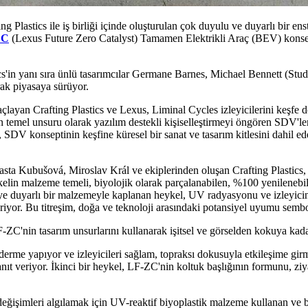
g Plastics ile iş birliği içinde oluşturulan çok duyulu ve duyarlı bir e
ZC
(Lexus Future Zero Catalyst) Tamamen Elektrikli Araç (BEV) konse
tics'in yanı sıra ünlü tasarımcılar Germane Barnes, Michael Bennett (
rak piyasaya sürüyor.
çlayan Crafting Plastics ve Lexus, Liminal Cycles izleyicilerini keşfe
mın temel unsuru olarak yazılım destekli kişiselleştirmeyi öngören SDV'
, SDV konseptinin keşfine küresel bir sanat ve tasarım kitlesini dahil ed
sta Kubušová, Miroslav Král ve ekiplerinden oluşan Crafting Plastics,
kelin malzeme temeli, biyolojik olarak parçalanabilen, %100 yenileneb
'ye duyarlı bir malzemeyle kaplanan heykel, UV radyasyonu ve izleyicini
riyor. Bu titreşim, doğa ve teknoloji arasındaki potansiyel uyumu semboli
C'nin tasarım unsurlarını kullanarak işitsel ve görselden kokuya kadar 
derme yapıyor ve izleyicileri sağlam, topraksı dokusuyla etkileşime g
veriyor. İkinci bir heykel, LF-ZC'nin koltuk başlığının formunu, ziyar
ğişimleri algılamak için UV-reaktif biyoplastik malzeme kullanan ve 