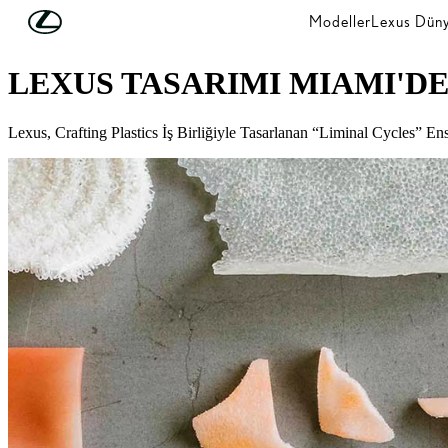
Skip to Main Content
(Press Enter)
Modeller
Lexus Düny
LEXUS'U KEŞFEDİN
LEXUS TASARIMI MIAMI'D
Lexus, Crafting Plastics İş Birliğiyle Tasarlanan “Liminal Cycles” E