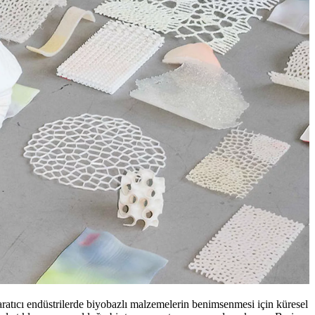
ratıcı endüstrilerde biyobazlı malzemelerin benimsenmesi için küresel