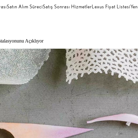
ası
Satın Alım Süreci
Satış Sonrası Hizmetler
Lexus Fiyat Listesi
Yen
E
nstalasyonunu Açıklıyor