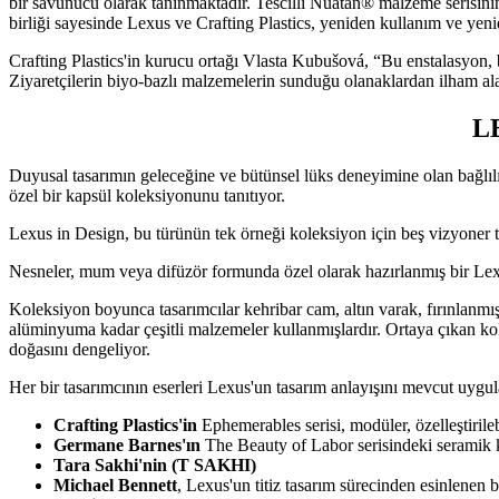
bir savunucu olarak tanınmaktadır. Tescilli Nuatan® malzeme serisinin 
birliği sayesinde Lexus ve Crafting Plastics, yeniden kullanım ve yen
Crafting Plastics'in kurucu ortağı Vlasta Kubušová, “Bu enstalasyon, b
Ziyaretçilerin biyo-bazlı malzemelerin sunduğu olanaklardan ilham al
L
Duyusal tasarımın geleceğine ve bütünsel lüks deneyimine olan bağlılı
özel bir kapsül koleksiyonunu tanıtıyor.
Lexus in Design, bu türünün tek örneği koleksiyon için beş vizyoner 
Nesneler, mum veya difüzör formunda özel olarak hazırlanmış bir Lex
Koleksiyon boyunca tasarımcılar kehribar cam, altın varak, fırınlanmış
alüminyuma kadar çeşitli malzemeler kullanmışlardır. Ortaya çıkan kolek
doğasını dengeliyor.
Her bir tasarımcının eserleri Lexus'un tasarım anlayışını mevcut uygula
Crafting Plastics'in
Ephemerables serisi, modüler, özelleştirile
Germane Barnes'ın
The Beauty of Labor serisindeki seramik ka
Tara Sakhi'nin (T SAKHI)
Michael Bennett
, Lexus'un titiz tasarım sürecinden esinlenen 