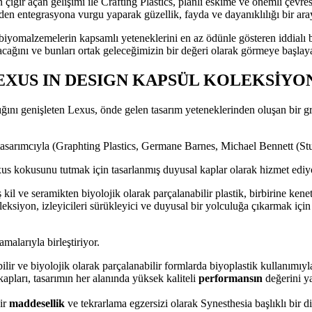
çığır açan gelişimi ile Crafting Plastics, planlı eskime ve önemli çevr
iden entegrasyona vurgu yaparak güzellik, fayda ve dayanıklılığı bir ar
iyomalzemelerin kapsamlı yeteneklerini en az ödünle gösteren iddialı bir
acağını ve bunları ortak geleceğimizin bir değeri olarak görmeye başla
EXUS IN DESIGN KAPSÜL KOLEKSİYO
ğını genişleten Lexus, önde gelen tasarım yeteneklerinden oluşan bir g
tasarımcıyla (Graphting Plastics, Germane Barnes, Michael Bennett (St
us kokusunu tutmak için tasarlanmış duyusal kaplar olarak hizmet ediy
 kil ve seramikten biyolojik olarak parçalanabilir plastik, birbirine k
siyon, izleyicileri sürükleyici ve duyusal bir yolculuğa çıkarmak için ye
malarıyla birleştiriyor.
bilir ve biyolojik olarak parçalanabilir formlarda biyoplastik kullanımıy
pları, tasarımın her alanında yüksek kaliteli
performansın
değerini ya
bir
maddesellik
ve tekrarlama egzersizi olarak Synesthesia başlıklı bir 