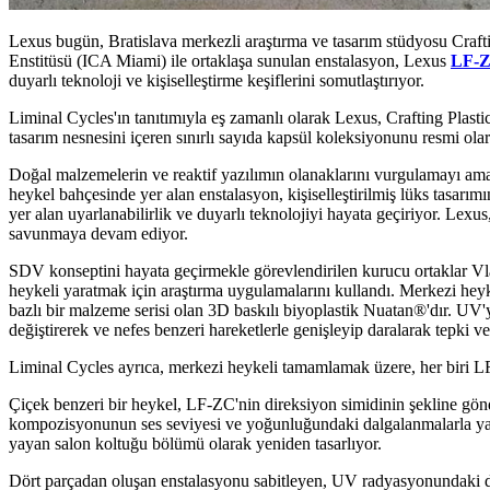
Lexus bugün, Bratislava merkezli araştırma ve tasarım stüdyosu Craftin
Enstitüsü (ICA Miami) ile ortaklaşa sunulan enstalasyon, Lexus
LF-
duyarlı teknoloji ve kişiselleştirme keşiflerini somutlaştırıyor.
Liminal Cycles'ın tanıtımıyla eş zamanlı olarak Lexus, Crafting Plas
tasarım nesnesini içeren sınırlı sayıda kapsül koleksiyonunu resmi ola
Doğal malzemelerin ve reaktif yazılımın olanaklarını vurgulamayı ama
heykel bahçesinde yer alan enstalasyon, kişiselleştirilmiş lüks tasarı
yer alan uyarlanabilirlik ve duyarlı teknolojiyi hayata geçiriyor. Lexus
savunmaya devam ediyor.
SDV konseptini hayata geçirmekle görevlendirilen kurucu ortaklar Vla
heykeli yaratmak için araştırma uygulamalarını kullandı. Merkezi hey
bazlı bir malzeme serisi olan 3D baskılı biyoplastik Nuatan®'dır. UV
değiştirerek ve nefes benzeri hareketlerle genişleyip daralarak tepki ve
Liminal Cycles ayrıca, merkezi heykeli tamamlamak üzere, her biri LF-Z
Çiçek benzeri bir heykel, LF-ZC'nin direksiyon simidinin şekline gön
kompozisyonunun ses seviyesi ve yoğunluğundaki dalgalanmalarla yanıt 
yayan salon koltuğu bölümü olarak yeniden tasarlıyor.
Dört parçadan oluşan enstalasyonu sabitleyen, UV radyasyonundaki de