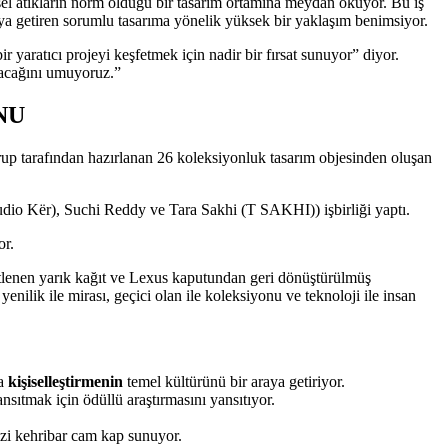
esel atıkların norm olduğu bir tasarım ortamına meydan okuyor. Bu iş
aya getiren sorumlu tasarıma yönelik yüksek bir yaklaşım benimsiyor.
 yaratıcı projeyi keşfetmek için nadir bir fırsat sunuyor” diyor.
yacağını umuyoruz.”
NU
rup tarafından hazırlanan 26 koleksiyonluk tasarım objesinden oluşan
udio Kër), Suchi Reddy ve Tara Sakhi (T SAKHI)) işbirliği yaptı.
or.
enetlenen yarık kağıt ve Lexus kaputundan geri dönüştürülmüş
nilik ile mirası, geçici olan ile koleksiyonu ve teknoloji ile insan
la
kişiselleştirmenin
temel kültürünü bir araya getiriyor.
nsıtmak için ödüllü araştırmasını yansıtıyor.
dizi kehribar cam kap sunuyor.