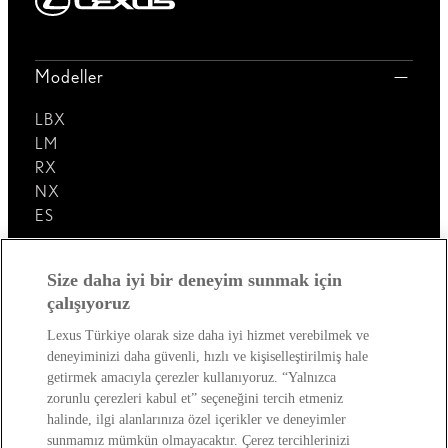
Modeller
LBX
LM
RX
NX
ES
Lexus'u Keşfedin!
Size daha iyi bir deneyim sunmak için
çalışıyoruz
Satış Sonrası
Lexus Türkiye olarak size daha iyi hizmet verebilmek ve
deneyiminizi daha güvenli, hızlı ve kişiselleştirilmiş hale
Lexus Dünyası
getirmek amacıyla çerezler kullanıyoruz. “Yalnızca
zorunlu çerezleri kabul et” seçeneğini tercih etmeniz
halinde, ilgi alanlarınıza özel içerikler ve deneyimler
sunmamız mümkün olmayacaktır. Çerez tercihlerinizi