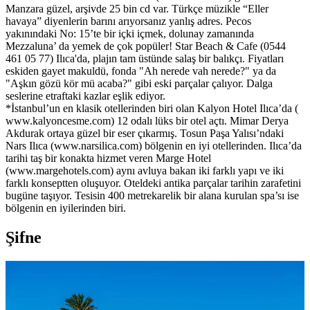
Manzara güzel, arşivde 25 bin cd var. Türkçe müzikle “Eller
havaya” diyenlerin barını arıyorsanız yanlış adres. Pecos
yakınındaki No: 15’te bir içki içmek, dolunay zamanında
Mezzaluna’ da yemek de çok popüler! Star Beach & Cafe (0544
461 05 77) Ilıca'da, plajın tam üstünde salaş bir balıkçı. Fiyatları
eskiden gayet makuldü, fonda "Ah nerede vah nerede?" ya da
"Aşkın gözü kör mü acaba?" gibi eski parçalar çalıyor. Dalga
seslerine etraftaki kazlar eşlik ediyor.
*İstanbul’un en klasik otellerinden biri olan Kalyon Hotel Ilıca’da (
www.kalyoncesme.com) 12 odalı lüks bir otel açtı. Mimar Derya
Akdurak ortaya güzel bir eser çıkarmış. Tosun Paşa Yalısı’ndaki
Nars Ilıca (www.narsilica.com) bölgenin en iyi otellerinden. Ilıca’da
tarihi taş bir konakta hizmet veren Marge Hotel
(www.margehotels.com) aynı avluya bakan iki farklı yapı ve iki
farklı konseptten oluşuyor. Oteldeki antika parçalar tarihin zarafetini
bugüne taşıyor. Tesisin 400 metrekarelik bir alana kurulan spa’sı ise
bölgenin en iyilerinden biri.
Şifne