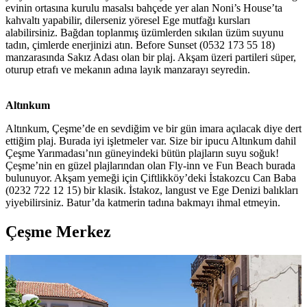
evinin ortasına kurulu masalsı bahçede yer alan Noni’s House’ta
kahvaltı yapabilir, dilerseniz yöresel Ege mutfağı kursları
alabilirsiniz. Bağdan toplanmış üzümlerden sıkılan üzüm suyunu
tadın, çimlerde enerjinizi atın. Before Sunset (0532 173 55 18)
manzarasında Sakız Adası olan bir plaj. Akşam üzeri partileri süper,
oturup etrafı ve mekanın adına layık manzarayı seyredin.
Altınkum
Altınkum, Çeşme’de en sevdiğim ve bir gün imara açılacak diye dert
ettiğim plaj. Burada iyi işletmeler var. Size bir ipucu Altınkum dahil
Çeşme Yarımadası’nın güneyindeki bütün plajların suyu soğuk!
Çeşme’nin en güzel plajlarından olan Fly-inn ve Fun Beach burada
bulunuyor. Akşam yemeği için Çiftlikköy’deki İstakozcu Can Baba
(0232 722 12 15) bir klasik. İstakoz, langust ve Ege Denizi balıkları
yiyebilirsiniz. Batur’da katmerin tadına bakmayı ihmal etmeyin.
Çeşme Merkez