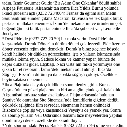
tadın. İzmir Gourmet Guide ‘Bir Adım Öne Çıkanlar’ ödülü sahibi
Arpege Patisserie, Alsancak’tan sonra Ilıca Yıldız Burnu yolunda
ikinci şubesini açtı (0232 7234004) Fransa’da eğitim alan Metin
Saruhanlı’nın elinden çıkma Macaron, kruvasan ve tek kişilik butik
pastalar mutlaka denenmeli. İzmir’de mekanlarını ve ürünlerini çok
beğendiğim iki butik pastanenin de Ilıca’da şubeleri var; Leone ile
Jocelyne.
*Dost Pide’de (0232 723 20 59) bir mola verin. Dost Pide’nin
karşısındaki Doruk Döner’in dürüm döneri çok lezzetli. Pide üzerine
döner yerseniz rejim gitti demektir! Doruk’u biraz geçince köşede
kendi halinde bir dükkan göreceksiniz, işte o yılların lokmacısında
mutlaka lokma yiyin. Sadece lokma ve katmer yapar, bitince de
kapar dükkanı gider. Etçibaşı, Naci Usta’nın farklı yorumuyla öne
çıkan bir et restoranı. İzmir’deki mekanı ödül almıştı. Ilıca’da
Söğüşçü Ersan’ın dürüm ya da tabakta söğüşü çok iyi. Özellikle
beyin salatası denenmeli.
*Ilıca Plajı’nda el ayak çekildikten sonra denize girin. Burası
Çeşme’nin en güzel plajlarından biri ama gün içinde çok kalabalık.
Akşamüstü turkuaz sular size kalıyor. Plajın arkasında bulunan
Şantiye’de oturanlar Site Sineması’nda İzmirlilerin çiğdem dediği
çekirdek eşliğinde film seyreder, sinemanın hemen önündeki
Bizbize’de çöp şiş veya karşısındaki Veysiy’s de yemek yer. Sonra
da abartıp yılların Veli Usta’sında tamamı taze meyvelerden yapılan
dondurmayı dener, özellikle de karadutluyu.
*Yıldızburnu’ndaki Pecos Bar’da (0232 723 25 79) güne veda edin.