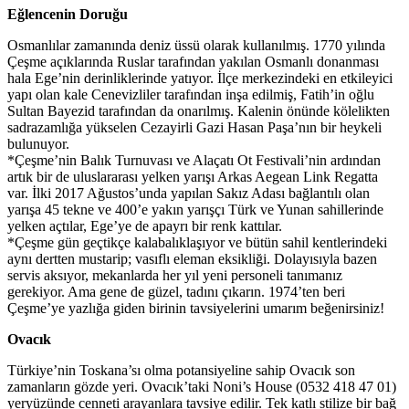
Eğlencenin Doruğu
Osmanlılar zamanında deniz üssü olarak kullanılmış. 1770 yılında
Çeşme açıklarında Ruslar tarafından yakılan Osmanlı donanması
hala Ege’nin derinliklerinde yatıyor. İlçe merkezindeki en etkileyici
yapı olan kale Cenevizliler tarafından inşa edilmiş, Fatih’in oğlu
Sultan Bayezid tarafından da onarılmış. Kalenin önünde kölelikten
sadrazamlığa yükselen Cezayirli Gazi Hasan Paşa’nın bir heykeli
bulunuyor.
*Çeşme’nin Balık Turnuvası ve Alaçatı Ot Festivali’nin ardından
artık bir de uluslararası yelken yarışı Arkas Aegean Link Regatta
var. İlki 2017 Ağustos’unda yapılan Sakız Adası bağlantılı olan
yarışa 45 tekne ve 400’e yakın yarışçı Türk ve Yunan sahillerinde
yelken açtılar, Ege’ye de apayrı bir renk kattılar.
*Çeşme gün geçtikçe kalabalıklaşıyor ve bütün sahil kentlerindeki
aynı dertten mustarip; vasıflı eleman eksikliği. Dolayısıyla bazen
servis aksıyor, mekanlarda her yıl yeni personeli tanımanız
gerekiyor. Ama gene de güzel, tadını çıkarın. 1974’ten beri
Çeşme’ye yazlığa giden birinin tavsiyelerini umarım beğenirsiniz!
Ovacık
Türkiye’nin Toskana’sı olma potansiyeline sahip Ovacık son
zamanların gözde yeri. Ovacık’taki Noni’s House (0532 418 47 01)
yeryüzünde cenneti arayanlara tavsiye edilir. Tek katlı stilize bir bağ