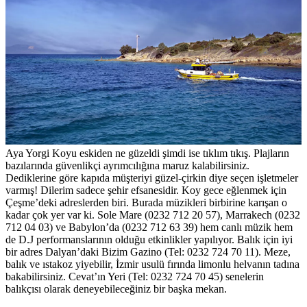
Aya Yorgi Koyu eskiden ne güzeldi şimdi ise tıklım tıkış. Plajların
bazılarında güvenlikçi ayrımcılığına maruz kalabilirsiniz.
Dediklerine göre kapıda müşteriyi güzel-çirkin diye seçen işletmeler
varmış! Dilerim sadece şehir efsanesidir. Koy gece eğlenmek için
Çeşme’deki adreslerden biri. Burada müzikleri birbirine karışan o
kadar çok yer var ki. Sole Mare (0232 712 20 57), Marrakech (0232
712 04 03) ve Babylon’da (0232 712 63 39) hem canlı müzik hem
de D.J performanslarının olduğu etkinlikler yapılıyor. Balık için iyi
bir adres Dalyan’daki Bizim Gazino (Tel: 0232 724 70 11). Meze,
balık ve ıstakoz yiyebilir, İzmir usulü fırında limonlu helvanın tadına
bakabilirsiniz. Cevat’ın Yeri (Tel: 0232 724 70 45) senelerin
balıkçısı olarak deneyebileceğiniz bir başka mekan.