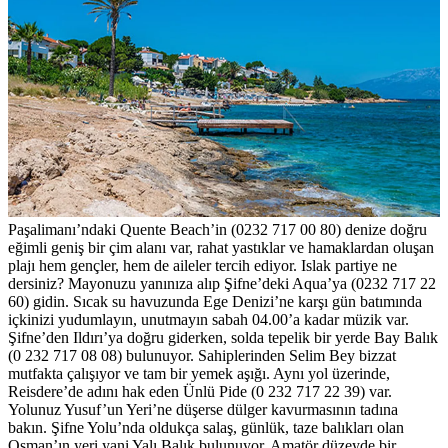
Paşalimanı’ndaki Quente Beach’in (0232 717 00 80) denize doğru
eğimli geniş bir çim alanı var, rahat yastıklar ve hamaklardan oluşan
plajı hem gençler, hem de aileler tercih ediyor. Islak partiye ne
dersiniz? Mayonuzu yanınıza alıp Şifne’deki Aqua’ya (0232 717 22
60) gidin. Sıcak su havuzunda Ege Denizi’ne karşı gün batımında
içkinizi yudumlayın, unutmayın sabah 04.00’a kadar müzik var.
Şifne’den Ildırı’ya doğru giderken, solda tepelik bir yerde Bay Balık
(0 232 717 08 08) bulunuyor. Sahiplerinden Selim Bey bizzat
mutfakta çalışıyor ve tam bir yemek aşığı. Aynı yol üzerinde,
Reisdere’de adını hak eden Ünlü Pide (0 232 717 22 39) var.
Yolunuz Yusuf’un Yeri’ne düşerse dülger kavurmasının tadına
bakın. Şifne Yolu’nda oldukça salaş, günlük, taze balıkları olan
Osman’ın yeri yani Yalı Balık bulunuyor. Amatör düzeyde bir