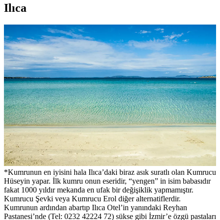
Ilıca
*Kumrunun en iyisini hala Ilıca’daki biraz asık suratlı olan Kumrucu
Hüseyin yapar. İlk kumru onun eseridir, “yengen” in isim babasıdır
fakat 1000 yıldır mekanda en ufak bir değişiklik yapmamıştır.
Kumrucu Şevki veya Kumrucu Erol diğer alternatiflerdir.
Kumrunun ardından abartıp Ilıca Otel’in yanındaki Reyhan
Pastanesi’nde (Tel: 0232 42224 72) sükse gibi İzmir’e özgü pastaları