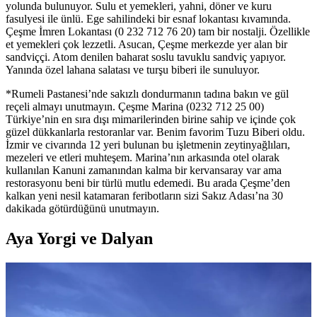
yolunda bulunuyor. Sulu et yemekleri, yahni, döner ve kuru
fasulyesi ile ünlü. Ege sahilindeki bir esnaf lokantası kıvamında.
Çeşme İmren Lokantası (0 232 712 76 20) tam bir nostalji. Özellikle
et yemekleri çok lezzetli. Asucan, Çeşme merkezde yer alan bir
sandviççi. Atom denilen baharat soslu tavuklu sandviç yapıyor.
Yanında özel lahana salatası ve turşu biberi ile sunuluyor.
*Rumeli Pastanesi’nde sakızlı dondurmanın tadına bakın ve gül
reçeli almayı unutmayın. Çeşme Marina (0232 712 25 00)
Türkiye’nin en sıra dışı mimarilerinden birine sahip ve içinde çok
güzel dükkanlarla restoranlar var. Benim favorim Tuzu Biberi oldu.
İzmir ve civarında 12 yeri bulunan bu işletmenin zeytinyağlıları,
mezeleri ve etleri muhteşem. Marina’nın arkasında otel olarak
kullanılan Kanuni zamanından kalma bir kervansaray var ama
restorasyonu beni bir türlü mutlu edemedi. Bu arada Çeşme’den
kalkan yeni nesil katamaran feribotların sizi Sakız Adası’na 30
dakikada götürdüğünü unutmayın.
Aya Yorgi ve Dalyan