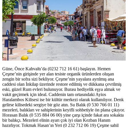
Güne, Önce Kahvaltı’da (0232 712 16 61) başlayın. Hemen
Çeşme’nin girişinde yer alan tesiste organik ürünlerden oluşan
zengin bir sofra sizi bekliyor. Çeşme’nin yayalara ayrılmış ana
caddesi olan İnkilap üzerinde restore edilmiş ve dükkana çevrilmiş
eski, güzel Rum evleri bulunuyor. Burası hediyelik eşya almak ve
vakit geçirmek için ideal. Caddenin tam ortasındaki Ayios
Haralambos Kilisesi ise bir kültür merkezi olarak kullanılıyor. Denk
gelirse kilisedeki sergiye bir göz atın. Su Balık (0 530 766 01 11)
mezeleri, balıkları ve sahiplerinin keyifli sohbetiyle ön plana çıkıyor.
Horasan Balık (0 535 884 06 00) yine çarşı içinde fakat ara sokakta
bir balıkçı. Mezeleri elinin ayarı çok iyi olan Kezban Hanım
hazırlıyor. Tokmak Hasan’ın Yeri (0 232 712 06 19) Çeşme sahil