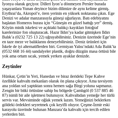
İyonya olarak geçiyor. Dilleri İyon’a dönmeyen Persler burada
yaşayanlara Yunan deyince bizim dilimize de aynı kelime girmiş.
Erythrai’da, Akropol’e, ören yerinin en yüksek noktasına çıkın. Ege
Denizi ve adalar manzarasıyla güneşi uğurlayın. Batı edebiyatını
başlatan Homeros burası için “Güneşin en güzel battığı yer” demiş.
Köyün minik iskelesi ve açıktaki balıkçı kayıkları fotoğraf
karelerinize fon oluşturacak. Hazır Ildırı’ya kadar gitmişken Ildırı
Balık’a (0232 725 13 22) uğrayabilirsiniz. Denizin üzerinde Ege’nin
en taze meze ve balıklarını deneyebilirsiniz. Deniz ürünleri için
İskele de iyi alternatiflerden biri. Germiyan Yalısı’ndaki Ada Balık’ta
(0532 668 16 44) sandalyeler plastik, doğru düzgün masa örtüsü bile
yok ama ortam sıcak, yemek yerken ayaklar denizde.
Zeytinler
Hünkar, Çetin’in Yeri, Hanedan ve biraz ilerideki Tepe Kahve
özellikle kahvaltı mekanları olarak ön plana çıkıyor. Ama tavsiyem
ana yoldan sol yaptıktan sonra hemen sağa Birgi yoluna sapmanız.
Zengin bir bitki örtüsüne sahip bu bölgede Çamlıgöl (0 537 885 46
87) isimli bir aile işletmesi bulunuyor. Kahvaltıdan yemeğe her türlü
servis var. Mevsiminde oğlak yemek lazım. Yemeğinizi beklerken
göldeki ördekleri seyretmek çok keyifli oluyor. Çeşme-İzmir eski
karayolu üzerinde bulunan Manzara’da kahvaltı için tercih edilen
yerlerden biri.