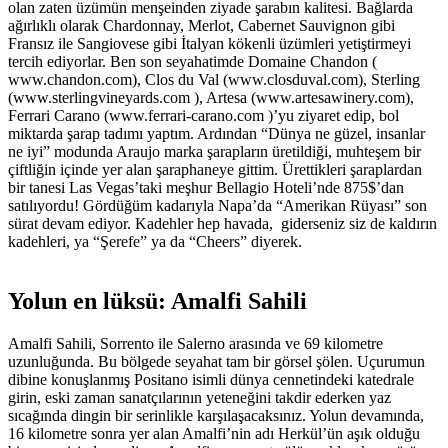
olan zaten üzümün menşeinden ziyade şarabın kalitesi. Bağlarda
ağırlıklı olarak Chardonnay, Merlot, Cabernet Sauvignon gibi
Fransız ile Sangiovese gibi İtalyan kökenli üzümleri yetiştirmeyi
tercih ediyorlar. Ben son seyahatimde Domaine Chandon (
www.chandon.com), Clos du Val (www.closduval.com), Sterling
(www.sterlingvineyards.com ), Artesa (www.artesawinery.com),
Ferrari Carano (www.ferrari-carano.com )’yu ziyaret edip, bol
miktarda şarap tadımı yaptım. Ardından “Dünya ne güzel, insanlar
ne iyi” modunda Araujo marka şarapların üretildiği, muhteşem bir
çiftliğin içinde yer alan şaraphaneye gittim. Ürettikleri şaraplardan
bir tanesi Las Vegas’taki meşhur Bellagio Hoteli’nde 875$’dan
satılıyordu! Gördüğüm kadarıyla Napa’da “Amerikan Rüyası” son
sürat devam ediyor. Kadehler hep havada, giderseniz siz de kaldırın
kadehleri, ya “Şerefe” ya da “Cheers” diyerek.
Yolun en lüksü: Amalfi Sahili
Amalfi Sahili, Sorrento ile Salerno arasında ve 69 kilometre
uzunluğunda. Bu bölgede seyahat tam bir görsel şölen. Uçurumun
dibine konuşlanmış Positano isimli dünya cennetindeki katedrale
girin, eski zaman sanatçılarının yeteneğini takdir ederken yaz
sıcağında dingin bir serinlikle karşılaşacaksınız. Yolun devamında,
16 kilometre sonra yer alan Amalfi’nin adı Herkül’ün aşık olduğu