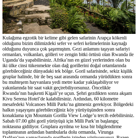
Kulağıma egzotik bir kelime gibi gelen safarinin Arapça kökenli
olduğunu bizim dilimizdeki sefer ve seferi kelimelerinin kaynağı
olduğunu duyunca çok şaşırmıştım. Gezi anlamını taşıyan safariyi
ormanları, volkanları, gölleri ve zengin bitki örtüsü olan Rwanda ile
Uganda’da yapabilirsiniz. Afrika’nın en güzel yerlerinden olan bu
iki ülke cinsi tükenmekte olan dağ gorillerini doğal ortamlarında
görebileceğiniz dünyadaki tek bölge. Goril safarisinde, sekiz kişilik
gruplar halinde, bir ile beş saat arasında ormanda yürüdükten sonra
bu muhteşem hayvanlara yedi metre kadar yaklaşabiliyor ve
yakınlarında bir saat vakit geçirebiliyorsunuz. Öncelikle
Rwanda’nın başkenti Kigali’ye uçun. Şehri gezdikten sonra akşam
Kivu Serena Hotel’de kalabilirsiniz. Ardından, 60 kilometre
mesafedeki Volcanoes Milli Parkı’na gitmeniz gerekiyor. Bölgedeki
halkın yaşayışını görebileceğiniz köy yürüyüşünden sonra
konaklama için Mountain Gorilla View Lodge’u tercih edebilirsiniz.
Sabah 07.00 gibi goril yürüyüşü için Milli Park’ın başlangıç
noktasına gidiliyor. Gruplara ayrılma ve kısa bir bilgilendirme
toplantısının ardından bambularla dolu ormanda, Virunga
Dağları’nın yamaçlarında gorillerin izinden yürüyorsunuz. Bazen