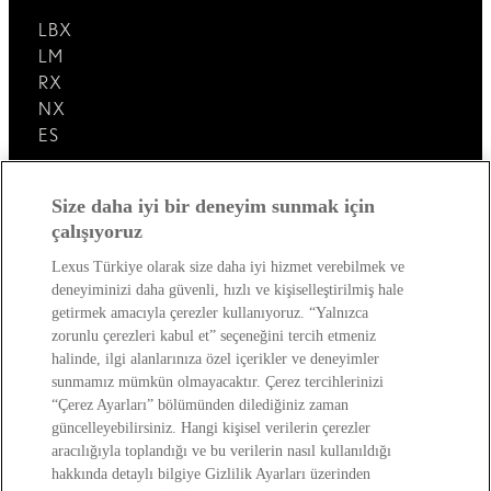
LBX
LM
RX
NX
ES
Lexus'u Keşfedin!
Size daha iyi bir deneyim sunmak için
çalışıyoruz
Satış Sonrası
Lexus Türkiye olarak size daha iyi hizmet verebilmek ve
deneyiminizi daha güvenli, hızlı ve kişiselleştirilmiş hale
Lexus Dünyası
getirmek amacıyla çerezler kullanıyoruz. “Yalnızca
zorunlu çerezleri kabul et” seçeneğini tercih etmeniz
halinde, ilgi alanlarınıza özel içerikler ve deneyimler
sunmamız mümkün olmayacaktır. Çerez tercihlerinizi
“Çerez Ayarları” bölümünden dilediğiniz zaman
güncelleyebilirsiniz. Hangi kişisel verilerin çerezler
aracılığıyla toplandığı ve bu verilerin nasıl kullanıldığı
hakkında detaylı bilgiye Gizlilik Ayarları üzerinden
Site Politikası
Kişisel Veri Paylaşımı Ve İletişim İzni