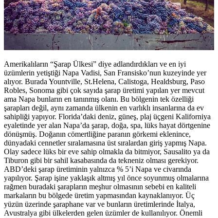
Amerikalıların “Şarap Ülkesi” diye adlandırdıkları ve en iyi
üzümlerin yetiştiği Napa Vadisi, San Fransisko’nun kuzeyinde yer
alıyor. Burada Yountville, St.Helena, Calistoga, Healdsburg, Paso
Robles, Sonoma gibi çok sayıda şarap üretimi yapılan yer mevcut
ama Napa bunların en tanınmış olanı. Bu bölgenin tek özelliği
şarapları değil, aynı zamanda ülkenin en varlıklı insanlarına da ev
sahipliği yapıyor. Florida’daki deniz, güneş, plaj üçgeni Kaliforniya
eyaletinde yer alan Napa’da şarap, doğa, spa, lüks hayat dörtgenine
dönüşmüş. Doğanın cömertliğine paranın görkemi eklenince,
dünyadaki cennetler sıralamasına üst sıralardan giriş yapmış Napa.
Olay sadece lüks bir eve sahip olmakla da bitmiyor, Sausalito ya da
Tiburon gibi bir sahil kasabasında da tekneniz olması gerekiyor.
ABD’deki şarap üretiminin yalnızca % 5’i Napa ve civarında
yapılıyor. Şarap işine yaklaşık altmış yıl önce soyunmuş olmalarına
rağmen buradaki şarapların meşhur olmasının sebebi en kaliteli
markaların bu bölgede üretim yapmasından kaynaklanıyor. Üç
yüzün üzerinde şaraphane var ve bunların üretimlerinde İtalya,
Avustralya gibi ülkelerden gelen üzümler de kullanılıyor. Önemli