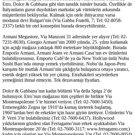
Etro, Dolce & Gabbana gibi tüm tanıdık isimler burada. Özellikle de
İtalyanların gurur duydukları markalar şık vitrinlerin arkasında
müşterilerini bekliyorlar. Kalmak için otele ihtiyacınız varsa
modanın devi Bulgari’nin (Via Gabba Fratelli, 7; Tel: 02-8058-
2337) farklı bir otel konseptini burada deneyebilirsiniz.
Armani Megastore, Via Manzoni 31 adresinde yer alıyor (Tel: 02-
7231-8630). Giorgio Armani’nin 2000 yılında, 25. yılını kutlamak
için açtığı mağaza yaklaşık 800 metrekare büyüklüğünde. Burada
Emporio Armani, Armani Jeans ve Armani Casa’nın ev ürünlerini
bulabiliyorsunuz. Emporio Café’de ya da New York'un ünlü Nobu
Sushi Barı’nda oturup yemek yiyebilirsiniz. Nobu’da Japon-Peru
karışımı bir mutfak Armani’nin şıklığıyla buluşunca ortaya yaratıcı,
estetik değeri yüksek bir yer çıkmış. Etraftakileri seyrederken
yemeğinizi ihmal etmeyin. Tek dezavantajı fiyatları.
Dolce & Gabbana’nın kadın bölümü Via della Spiga 2’de
bulunuyor. Etro’nun mağazası tüm çeşitleri ile birlikte Via
Montenapoleone 5’te hizmet veriyor. (Tel: 02-7600-5450).
Ermenegildo Zegna işe 1910’da kumaş üreterek başlamış.
1960’lardan beri de erkekler için hazır giyim üretiyor. Ürünlerini Via
P. Verri 3’te bulabilirsiniz (Tel: 02-7600-6437). Hollywood
yıldızlarının gözdesi olan Ferragamo’nun erkek ayakkabıları Via
Montenapoleone 20’de (Tel: 02-7600-3117; www.ferragamo.com;)
kadın için olanları ise Via Montenapoleone 3’te (Tel. 02-7600-0054)