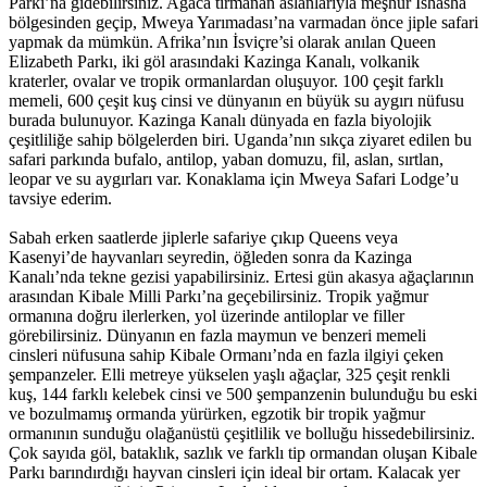
Parkı’na gidebilirsiniz. Ağaca tırmanan aslanlarıyla meşhur Ishasha
bölgesinden geçip, Mweya Yarımadası’na varmadan önce jiple safari
yapmak da mümkün. Afrika’nın İsviçre’si olarak anılan Queen
Elizabeth Parkı, iki göl arasındaki Kazinga Kanalı, volkanik
kraterler, ovalar ve tropik ormanlardan oluşuyor. 100 çeşit farklı
memeli, 600 çeşit kuş cinsi ve dünyanın en büyük su aygırı nüfusu
burada bulunuyor. Kazinga Kanalı dünyada en fazla biyolojik
çeşitliliğe sahip bölgelerden biri. Uganda’nın sıkça ziyaret edilen bu
safari parkında bufalo, antilop, yaban domuzu, fil, aslan, sırtlan,
leopar ve su aygırları var. Konaklama için Mweya Safari Lodge’u
tavsiye ederim.
Sabah erken saatlerde jiplerle safariye çıkıp Queens veya
Kasenyi’de hayvanları seyredin, öğleden sonra da Kazinga
Kanalı’nda tekne gezisi yapabilirsiniz. Ertesi gün akasya ağaçlarının
arasından Kibale Milli Parkı’na geçebilirsiniz. Tropik yağmur
ormanına doğru ilerlerken, yol üzerinde antiloplar ve filler
görebilirsiniz. Dünyanın en fazla maymun ve benzeri memeli
cinsleri nüfusuna sahip Kibale Ormanı’nda en fazla ilgiyi çeken
şempanzeler. Elli metreye yükselen yaşlı ağaçlar, 325 çeşit renkli
kuş, 144 farklı kelebek cinsi ve 500 şempanzenin bulunduğu bu eski
ve bozulmamış ormanda yürürken, egzotik bir tropik yağmur
ormanının sunduğu olağanüstü çeşitlilik ve bolluğu hissedebilirsiniz.
Çok sayıda göl, bataklık, sazlık ve farklı tip ormandan oluşan Kibale
Parkı barındırdığı hayvan cinsleri için ideal bir ortam. Kalacak yer