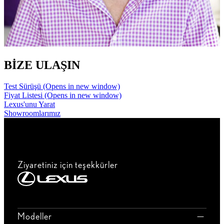
BİZE ULAŞIN
Test Sürüşü
(Opens in new window)
Fiyat Listesi
(Opens in new window)
Lexus'unu Yarat
Showroomlarımız
Ziyaretiniz için teşekkürler
Modeller