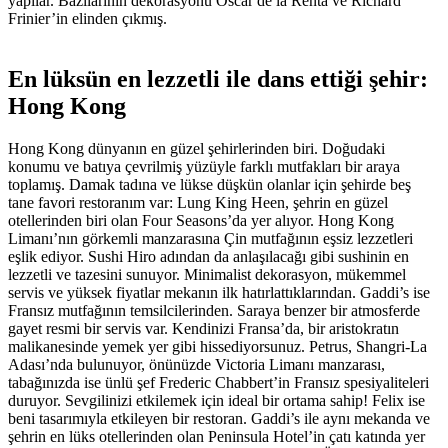
yapılar. Bazılarının dekorasyonu Oscar de la Renta ve Richard
Frinier’in elinden çıkmış.
En lüksün en lezzetli ile dans ettiği şehir:
Hong Kong
Hong Kong dünyanın en güzel şehirlerinden biri. Doğudaki
konumu ve batıya çevrilmiş yüzüyle farklı mutfakları bir araya
toplamış. Damak tadına ve lükse düşkün olanlar için şehirde beş
tane favori restoranım var: Lung King Heen, şehrin en güzel
otellerinden biri olan Four Seasons’da yer alıyor. Hong Kong
Limanı’nın görkemli manzarasına Çin mutfağının eşsiz lezzetleri
eşlik ediyor. Sushi Hiro adından da anlaşılacağı gibi sushinin en
lezzetli ve tazesini sunuyor. Minimalist dekorasyon, mükemmel
servis ve yüksek fiyatlar mekanın ilk hatırlattıklarından. Gaddi’s ise
Fransız mutfağının temsilcilerinden. Saraya benzer bir atmosferde
gayet resmi bir servis var. Kendinizi Fransa’da, bir aristokratın
malikanesinde yemek yer gibi hissediyorsunuz. Petrus, Shangri-La
Adası’nda bulunuyor, önünüzde Victoria Limanı manzarası,
tabağınızda ise ünlü şef Frederic Chabbert’in Fransız spesiyaliteleri
duruyor. Sevgilinizi etkilemek için ideal bir ortama sahip! Felix ise
beni tasarımıyla etkileyen bir restoran. Gaddi’s ile aynı mekanda ve
şehrin en lüks otellerinden olan Peninsula Hotel’in çatı katında yer