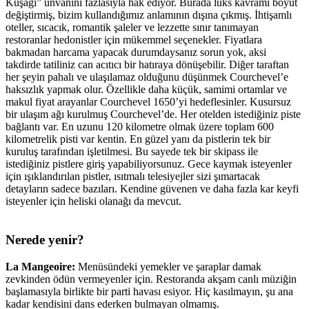
Kuşağı” unvanını fazlasıyla hak ediyor. Burada lüks kavramı boyut
değiştirmiş, bizim kullandığımız anlamının dışına çıkmış. İhtişamlı
oteller, sıcacık, romantik şaleler ve lezzette sınır tanımayan
restoranlar hedonistler için mükemmel seçenekler. Fiyatlara
bakmadan harcama yapacak durumdaysanız sorun yok, aksi
takdirde tatiliniz can acıtıcı bir hatıraya dönüşebilir. Diğer taraftan
her şeyin pahalı ve ulaşılamaz olduğunu düşünmek Courchevel’e
haksızlık yapmak olur. Özellikle daha küçük, samimi ortamlar ve
makul fiyat arayanlar Courchevel 1650’yi hedeflesinler. Kusursuz
bir ulaşım ağı kurulmuş Courchevel’de. Her otelden istediğiniz piste
bağlantı var. En uzunu 120 kilometre olmak üzere toplam 600
kilometrelik pisti var kentin. En güzel yanı da pistlerin tek bir
kuruluş tarafından işletilmesi. Bu sayede tek bir skipass ile
istediğiniz pistlere giriş yapabiliyorsunuz. Gece kaymak isteyenler
için ışıklandırılan pistler, ısıtmalı telesiyejler sizi şımartacak
detayların sadece bazıları. Kendine güvenen ve daha fazla kar keyfi
isteyenler için heliski olanağı da mevcut.
Nerede yenir?
La Mangeoire:
Menüsündeki yemekler ve şaraplar damak
zevkinden ödün vermeyenler için. Restoranda akşam canlı müziğin
başlamasıyla birlikte bir parti havası esiyor. Hiç kasılmayın, şu ana
kadar kendisini dans ederken bulmayan olmamış.