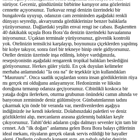
sürüyor. Geceniz, gündüzünüz birbirine karışıyor ama gözlerinizi
cennette açıyorsunuz. Turkuvaz rengi denizin üzerindeki bir
bungalovda uyuyup, odanızın cam zemininden aşağıdaki renkli
dünyayı seyredip, akvaryumda gördüklerinize benzer balıklarla
yüzüyorsunuz. Dağlardaki yeşilin envai rengi ise cabası. Başkentten
40 dakikalık uçuşla Bora Bora’da denizin üzerindeki havaalanına
iniyorsunuz. Uçaktan terminale yürüyorsunuz, güvenlik kontrolü
yok. Otelinizin temsilcisi karşılayıp, boynunuza çiçeklerden yapılmış
bir kolye takıyor, sonra özel bir tekneye binip otele gidiyorsunuz.
Oteller denizin üzerinde inşa edilmiş, lobiye vardığınızda,
resepsiyonistin aşağıdaki rengarenk tropikal balıkları beslediğini
görüyorsunuz. Herkes güler yüzlü. En çok duyulan kelimeler
merhaba anlamındaki "Ia ora na" ile teşekkür için kullandıkları
"Mauruuru". Onca saatlik uçuşlardan sonra insan gördüklerinin rüya
mı gerçek mi olduğunu anlayamıyor. Hedonizmin ve lüksün
doruğuna tırmanıp odanıza geçiyorsunuz. Cibinlikli koskoca bir
yatağa doğru ilerlerken, oturma grubunun önündeki camın altında ve
banyonun zemininde deniz gülümsüyor. Günbatımlarının tadını
çıkarmak için önde bir veranda var, merdivenlerden aşağıya
indiğinizde ise kendi iskeleniz. Dolabınızdaki paletleri ve deniz
gözlüklerini alıp, mercanların arasına gizlenmiş balıkları keşfe
çıkıyorsunuz. Tahiti’deki adaların çoğu dalmayı sevenler için tam bir
cennet. Adı "ilk doğan" anlamına gelen Bora Bora balayı çiftlerinin
ideal mekanı, rüyaların gerçek olarak servis edildiği bir hayaller
alemi. Otellerin çoğunda konsept aynı, en pahalı odalar denizin