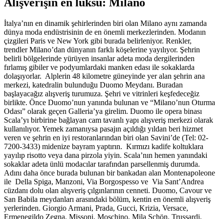
Alışverişin en lüksü: Milano
İtalya’nın en dinamik şehirlerinden biri olan Milano aynı zamanda
dünya moda endüstrisinin de en önemli merkezlerinden. Modanın
çizgileri Paris ve New York gibi burada belirleniyor. Renkler,
trendler Milano’dan dünyanın farklı köşelerine yayılıyor. Şehrin
belirli bölgelerinde yürüyen insanlar adeta moda dergilerinden
fırlamış gibiler ve podyumlardaki manken edası ile sokaklarda
dolaşıyorlar. Alplerin 48 kilometre güneyinde yer alan şehrin ana
merkezi, katedralin bulunduğu Duomo Meydanı. Buradan
başlayacağız alışveriş turumuza. Şehri ve vitrinleri keşfedeceğiz
birlikte. Önce Duomo’nun yanında bulunan ve “Milano’nun Oturma
Odası” olarak geçen Galleria’ya girelim. Duomo ile opera binası
Scala’yı birbirine bağlayan cam tavanlı yapı alışveriş merkezi olarak
kullanılıyor. Yemek zamanıysa pasajın açıldığı yıldan beri hizmet
veren ve şehrin en iyi restoranlarından biri olan Savini’de (Tel: 02-
7200-3433) midenize bayram yaptırın. Kırmızı kadife koltuklara
yayılıp risotto veya dana pirzola yiyin. Scala’nın hemen yanındaki
sokaklar adeta ünlü modacılar tarafından parsellenmiş durumda.
Adını daha önce burada bulunan bir bankadan alan Montenapoleone
ile Della Spiga, Manzoni, Via Borgospesso ve Via Sant’Andrea
cüzdanı dolu olan alışveriş çılgınlarının cenneti. Duomo, Cavour ve
San Babila meydanları arasındaki bölüm, kentin en önemli alışveriş
yerlerinden. Giorgio Armani, Prada, Gucci, Krizia, Versace,
Ermenegildo Zegna, Missoni, Moschino, Mila Schön, Trussardi,