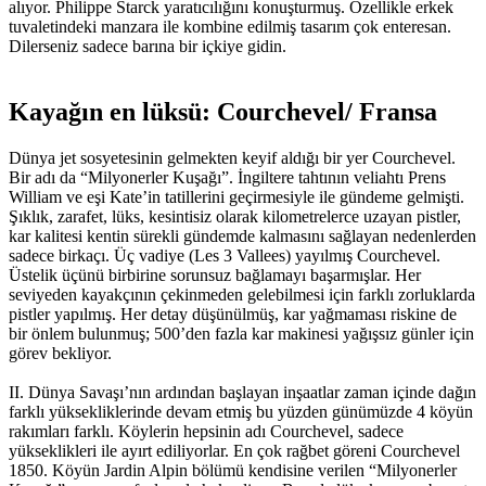
alıyor. Philippe Starck yaratıcılığını konuşturmuş. Özellikle erkek
tuvaletindeki manzara ile kombine edilmiş tasarım çok enteresan.
Dilerseniz sadece barına bir içkiye gidin.
Kayağın en lüksü: Courchevel/ Fransa
Dünya jet sosyetesinin gelmekten keyif aldığı bir yer Courchevel.
Bir adı da “Milyonerler Kuşağı”. İngiltere tahtının veliahtı Prens
William ve eşi Kate’in tatillerini geçirmesiyle ile gündeme gelmişti.
Şıklık, zarafet, lüks, kesintisiz olarak kilometrelerce uzayan pistler,
kar kalitesi kentin sürekli gündemde kalmasını sağlayan nedenlerden
sadece birkaçı. Üç vadiye (Les 3 Vallees) yayılmış Courchevel.
Üstelik üçünü birbirine sorunsuz bağlamayı başarmışlar. Her
seviyeden kayakçının çekinmeden gelebilmesi için farklı zorluklarda
pistler yapılmış. Her detay düşünülmüş, kar yağmaması riskine de
bir önlem bulunmuş; 500’den fazla kar makinesi yağışsız günler için
görev bekliyor.
II. Dünya Savaşı’nın ardından başlayan inşaatlar zaman içinde dağın
farklı yüksekliklerinde devam etmiş bu yüzden günümüzde 4 köyün
rakımları farklı. Köylerin hepsinin adı Courchevel, sadece
yükseklikleri ile ayırt ediliyorlar. En çok rağbet göreni Courchevel
1850. Köyün Jardin Alpin bölümü kendisine verilen “Milyonerler