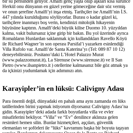
bir su perisinden geliyor. Amalfi genç yaşta ölüp aşkları kısa sürünce
Herkül onu dünyanın en güzel yerine gömeceğine dair söz vermiş
ve onun şerefine Amalfi’yi inşa etmiş. Tarihçiler ise Amalfi’nin İ.S.
447 yılında kurulduğunu söylüyorlar. Burası o kadar güzel ki,
tarihçilere inanmayı boş verin, kendinizi mitolojik hikayenin
büyüsüne kaptırın. Amalfi’deki büyük kilise Duomo 10. yüzyıldan
kalma, vakit bulursanız içine girip bir bakın. Bu yol üzerinde ayrıca
Romalıların Hunlardan saklanmak için kullandıkları Ravello Köyü
ile Richard Wagner’in son operası Parsifal’i yazarken esinlendiği
Villa Rufolo var. Amalfi’de Santa Katerina’yı (Tel: 089 87 10 12)
deneyebilirsiniz. Positano’daki L’Hotel Palazzo Murat
(www.palazzomurat.it), La Sirenuse (www.sirenuse.it) ve Il San
Pietro (www.ilsanpietro.it ) otellerine kalmasanız bile göz atmak ya
da içkinizi yudumlamak için adımınızı atın.
Karayipler’in en lüksü: Calivigny Adası
Para önemli değil, dünyadaki en pahalı ama aynı zamanda en lüks
tatillerinden birini yapmak istiyorum diyorsanız Calivigny Adası’na
gidin. Karayipler’deki adada farklı boyutlarda villa ve evler
misafirlerini bekliyor. “Villa” ve “Ev” denilince aklınıza gelen
resimleri hemen silin. Bunlar hizmetçileri, aşçıları, güvenlik
elemanları ve şoförleri ile “lüks” kavramını başka bir boyuta taşıyan