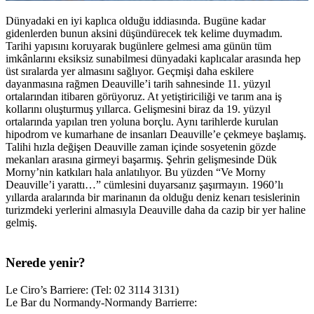
Dünyadaki en iyi kaplıca olduğu iddiasında. Bugüne kadar
gidenlerden bunun aksini düşündürecek tek kelime duymadım.
Tarihi yapısını koruyarak bugünlere gelmesi ama günün tüm
imkânlarını eksiksiz sunabilmesi dünyadaki kaplıcalar arasında hep
üst sıralarda yer almasını sağlıyor. Geçmişi daha eskilere
dayanmasına rağmen Deauville’i tarih sahnesinde 11. yüzyıl
ortalarından itibaren görüyoruz. At yetiştiriciliği ve tarım ana iş
kollarını oluşturmuş yıllarca. Gelişmesini biraz da 19. yüzyıl
ortalarında yapılan tren yoluna borçlu. Aynı tarihlerde kurulan
hipodrom ve kumarhane de insanları Deauville’e çekmeye başlamış.
Talihi hızla değişen Deauville zaman içinde sosyetenin gözde
mekanları arasına girmeyi başarmış. Şehrin gelişmesinde Dük
Morny’nin katkıları hala anlatılıyor. Bu yüzden “Ve Morny
Deauville’i yarattı…” cümlesini duyarsanız şaşırmayın. 1960’lı
yıllarda aralarında bir marinanın da olduğu deniz kenarı tesislerinin
turizmdeki yerlerini almasıyla Deauville daha da cazip bir yer haline
gelmiş.
Nerede yenir?
Le Ciro’s Barriere: (Tel: 02 3114 3131)
Le Bar du Normandy-Normandy Barrierre: