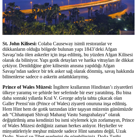
St. John Kilisesi:
Colaba Causeway isimli restoranlar ve
dükkanların olduğu bölgede bulunan yapı 1843’deki Afgan
Savaşı’nda ölen askerler için inşa edilmiş, bu yüzden Afgan Kilisesi
olarak da biliniyor. Yapı gotik detayları ve harika vitrayları ile dikkat
çekiyor. Denildiğine göre kilisenin anısına yapıldığı Afgan
Savaşı’ndan sadece bir tek asker sağ olarak dönmüş, savaş hakkında
bilinenlerse sadece o askerin anlattıklarıymış.
Prince of Wales Müzesi:
İngiltere krallarının Hindistan’ı ziyaretleri
ülkeye yaramış ve şehirde her seferinde bir eser yaratılmış. Bu bina
daha sonraki yıllarda Kral V. George adıyla tahta çıkacak olan
Galler Prensi’nin (Prince of Wales) ziyareti onuruna inşa edilmiş.
Hem Hint hem de gotik tarzından izler taşıyan müzenin günümüzde
adı “Chhatrapati Shivaji Maharaj Vastu Sangrahalaya” olarak
değiştirilmiş ama kendinizi bu ismi söylemek için zorlamayın, Prince
of Wales Müzesi dediğiniz zaman herkes anlıyor. Heykeller ve
minyatürleriyle meşhur müzede sadece Hint sanatını değil, Uzak
Doğu, Nepal ve Tibet eserlerini de görebilirsiniz. Doğa Tarihi