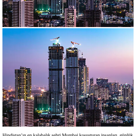
Hindistan’ın en kalabalık şehri Mumbai koşuşturan insanları, günlük