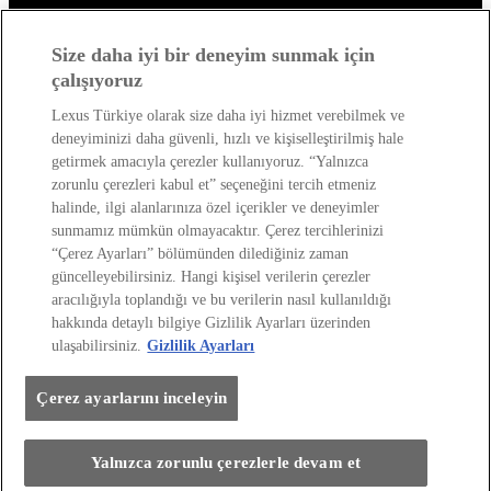
Lexus'u Keşfedin!
Size daha iyi bir deneyim sunmak için
çalışıyoruz
Satış Sonrası
Lexus Türkiye olarak size daha iyi hizmet verebilmek ve
deneyiminizi daha güvenli, hızlı ve kişiselleştirilmiş hale
Lexus Dünyası
getirmek amacıyla çerezler kullanıyoruz. “Yalnızca
zorunlu çerezleri kabul et” seçeneğini tercih etmeniz
halinde, ilgi alanlarınıza özel içerikler ve deneyimler
sunmamız mümkün olmayacaktır. Çerez tercihlerinizi
“Çerez Ayarları” bölümünden dilediğiniz zaman
güncelleyebilirsiniz. Hangi kişisel verilerin çerezler
aracılığıyla toplandığı ve bu verilerin nasıl kullanıldığı
hakkında detaylı bilgiye Gizlilik Ayarları üzerinden
Site Politikası
Kişisel Veri Paylaşımı Ve İletişim İzni
ulaşabilirsiniz.
Gizlilik Ayarları
Kişisel Verilerin Korunması
Sayfadaki Çerezler
Çevre
Yakıt Ekonomisi Ve Co2 Emisyonu
Lexus International
Çerez ayarlarını inceleyin
Web Sitesi Erişilebilirlik Beyanı
Her hakkı saklıdır. © Lexus 2026
Yalnızca zorunlu çerezlerle devam et