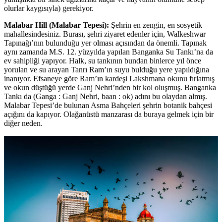
olurlar kaygısıyla) gerekiyor.
Malabar Hill (Malabar Tepesi):
Şehrin en zengin, en sosyetik
mahallesindesiniz. Burası, şehri ziyaret edenler için, Walkeshwar
Tapınağı’nın bulunduğu yer olması açısından da önemli. Tapınak
aynı zamanda M.S. 12. yüzyılda yapılan Banganka Su Tankı’na da
ev sahipliği yapıyor. Halk, su tankının bundan binlerce yıl önce
yorulan ve su arayan Tanrı Ram’ın suyu bulduğu yere yapıldığına
inanıyor. Efsaneye göre Ram’ın kardeşi Lakshmana okunu fırlatmış
ve okun düştüğü yerde Ganj Nehri’nden bir kol oluşmuş. Banganka
Tankı da (Ganga : Ganj Nehri, baan : ok) adını bu olaydan almış.
Malabar Tepesi’de bulunan Asma Bahçeleri şehrin botanik bahçesi
açığını da kapıyor. Olağanüstü manzarası da buraya gelmek için bir
diğer neden.