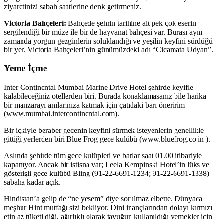
ziyaretinizi sabah saatlerine denk getirmeniz.
Victoria Bahçeleri:
Bahçede şehrin tarihine ait pek çok eserin
sergilendiği bir müze ile bir de hayvanat bahçesi var. Burası aynı
zamanda yorgun gezginlerin soluklandığı ve yeşilin keyfini sürdüğü
bir yer. Victoria Bahçeleri’nin günümüzdeki adı “Cicamata Udyan”.
Yeme İçme
Inter Continental Mumbai Marine Drive Hotel şehirde keyifle
kalabileceğiniz otellerden biri. Burada konaklamasanız bile harika
bir manzarayı anılarınıza katmak için çatıdaki barı öneririm
(www.mumbai.intercontinental.com).
Bir içkiyle beraber gecenin keyfini sürmek isteyenlerin genellikle
gittiği yerlerden biri Blue Frog gece kulübü (www.bluefrog.co.in ).
Aslında şehirde tüm gece kulüpleri ve barlar saat 01.00 itibariyle
kapanıyor. Ancak bir istisna var; Leela Kempinski Hotel’in lüks ve
gösterişli gece kulübü Bling (91-22-6691-1234; 91-22-6691-1338)
sabaha kadar açık.
Hindistan’a gelip de “ne yesem” diye sorulmaz elbette. Dünyaca
meşhur Hint mutfağı sizi bekliyor. Dini inançlarından dolayı kırmızı
etin az tüketildiği, ağırlıklı olarak tavuğun kullanıldığı yemekler için