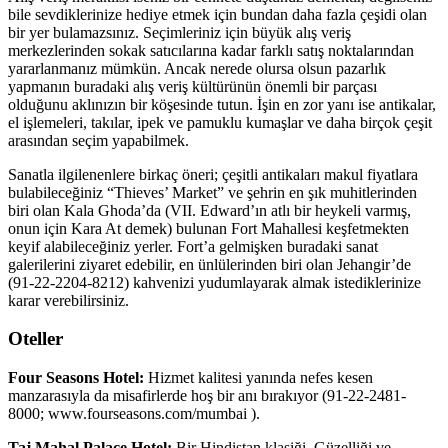
bile sevdiklerinize hediye etmek için bundan daha fazla çeşidi olan
bir yer bulamazsınız. Seçimleriniz için büyük alış veriş
merkezlerinden sokak satıcılarına kadar farklı satış noktalarından
yararlanmanız mümkün. Ancak nerede olursa olsun pazarlık
yapmanın buradaki alış veriş kültürünün önemli bir parçası
olduğunu aklınızın bir köşesinde tutun. İşin en zor yanı ise antikalar,
el işlemeleri, takılar, ipek ve pamuklu kumaşlar ve daha birçok çeşit
arasından seçim yapabilmek.
Sanatla ilgilenenlere birkaç öneri; çeşitli antikaları makul fiyatlara
bulabileceğiniz “Thieves’ Market” ve şehrin en şık muhitlerinden
biri olan Kala Ghoda’da (VII. Edward’ın atlı bir heykeli varmış,
onun için Kara At demek) bulunan Fort Mahallesi keşfetmekten
keyif alabileceğiniz yerler. Fort’a gelmişken buradaki sanat
galerilerini ziyaret edebilir, en ünlülerinden biri olan Jehangir’de
(91-22-2204-8212) kahvenizi yudumlayarak almak istediklerinize
karar verebilirsiniz.
Oteller
Four Seasons Hotel:
Hizmet kalitesi yanında nefes kesen
manzarasıyla da misafirlerde hoş bir anı bırakıyor (91-22-2481-
8000; www.fourseasons.com/mumbai ).
Taj Mahal Palace Hotel:
Bir Hindistan klasiği. Güzelliği ve