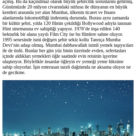
açmış. Bu da kaçınılmaz olarak büyük şehircilik sorunlarını getirmiş.
Günümüzde 20 milyon civarındaki nüfusu ile dünyanın en büyük
kentleri arasında yer alan Mumbai, ülkenin ticaret ve finans
alanlarında lokomotifliği üstlenmiş durumda. Burası aynı zamanda
bir kültür şehri, yılda 120 filmin çekildiği Bollywood adıyla tanınan
Hint sinemasına ev sahipliği yapıyor. 1978’de inşa edilen 140
hektarlık bir alana yayılı Film City ise bu filmlere sahne oluyor.
1995 senesinde ismi değişen şehir sekiz kollu Tanrıça Mumba
Devi’nin adaşı olmuş. Mumbai dabbawallah isimli yemek taşıyıcıları
ile de ünlü. Bunlar her gün yüz binin üzerinde evden, sefertasları
içinde aldıkları yemekleri öğle saatinde evin reisinin işyerine
ulaştırıyor. Böylelikle insanlar öğleyin ev yemeği yeme lüksüne
sahip oluyorlar. İşin enterasan tarafı dağıtımda ne aksama oluyor ne
de gecikme.