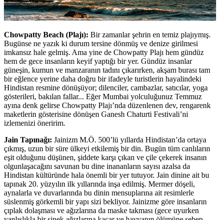
Chowpatty Beach (Plajı):
Bir zamanlar şehrin en temiz plajıymış.
Bugünse ne yazık ki durum tersine dönmüş ve denize girilmesi
imkansız hale gelmiş. Ama yine de Chowpatty Plajı hem gündüz
hem de gece insanların keyif yaptığı bir yer. Gündüz insanlar
güneşin, kumun ve manzaranın tadını çıkarırken, akşam burası tam
bir eğlence yerine daha doğru bir ifadeyle turistlerin hayalindeki
Hindistan resmine dönüşüyor; dilenciler, cambazlar, satıcılar, yoga
gösterileri, bakılan fallar... Eğer Mumbai yolculuğunuz Temmuz
ayına denk gelirse Chowpatty Plajı’nda düzenlenen dev, rengarenk
maketlerin gösterisine dönüşen Ganesh Chaturti Festivali’ni
izlemenizi öneririm.
Jain Tapınağı:
Jainizm M.Ö. 500’lü yıllarda Hindistan’da ortaya
çıkmış, uzun bir süre ülkeyi etkilemiş bir din. Bugün tüm canlıların
eşit olduğunu düşünen, şiddete karşı çıkan ve çile çekerek insanın
olgunlaşacağını savunan bu dine inananların sayısı azalsa da
Hindistan kültüründe hala önemli bir yer tutuyor. Jain dinine ait bu
tapınak 20. yüzyılın ilk yıllarında inşa edilmiş. Mermer döşeli,
aynalarla ve duvarlarında bu dinin mensuplarına ait resimlerle
süslenmiş görkemli bir yapı sizi bekliyor. Jainizme göre insanların
çıplak dolaşması ve ağızlarına da maske takması (gece uyurken
yanlışlıkla bir sinek ağızlarına kaçar ve hayvanın ölümüne sebep