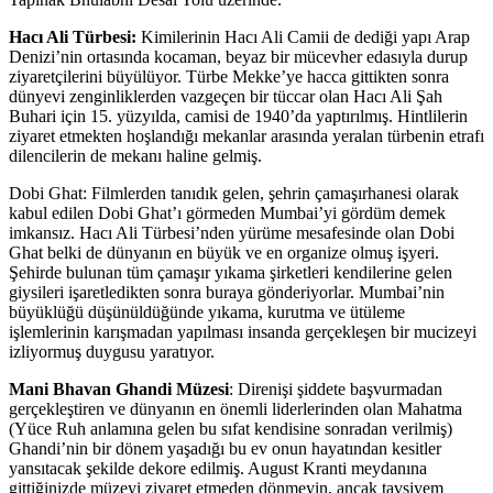
Hacı Ali Türbesi:
Kimilerinin Hacı Ali Camii de dediği yapı Arap
Denizi’nin ortasında kocaman, beyaz bir mücevher edasıyla durup
ziyaretçilerini büyülüyor. Türbe Mekke’ye hacca gittikten sonra
dünyevi zenginliklerden vazgeçen bir tüccar olan Hacı Ali Şah
Buhari için 15. yüzyılda, camisi de 1940’da yaptırılmış. Hintlilerin
ziyaret etmekten hoşlandığı mekanlar arasında yeralan türbenin etrafı
dilencilerin de mekanı haline gelmiş.
Dobi Ghat: Filmlerden tanıdık gelen, şehrin çamaşırhanesi olarak
kabul edilen Dobi Ghat’ı görmeden Mumbai’yi gördüm demek
imkansız. Hacı Ali Türbesi’nden yürüme mesafesinde olan Dobi
Ghat belki de dünyanın en büyük ve en organize olmuş işyeri.
Şehirde bulunan tüm çamaşır yıkama şirketleri kendilerine gelen
giysileri işaretledikten sonra buraya gönderiyorlar. Mumbai’nin
büyüklüğü düşünüldüğünde yıkama, kurutma ve ütüleme
işlemlerinin karışmadan yapılması insanda gerçekleşen bir mucizeyi
izliyormuş duygusu yaratıyor.
Mani Bhavan Ghandi Müzesi
: Direnişi şiddete başvurmadan
gerçekleştiren ve dünyanın en önemli liderlerinden olan Mahatma
(Yüce Ruh anlamına gelen bu sıfat kendisine sonradan verilmiş)
Ghandi’nin bir dönem yaşadığı bu ev onun hayatından kesitler
yansıtacak şekilde dekore edilmiş. August Kranti meydanına
gittiğinizde müzeyi ziyaret etmeden dönmeyin, ancak tavsiyem