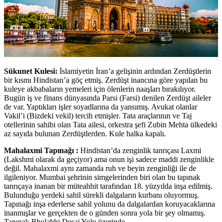
Sükunet Kulesi:
İslamiyetin İran’a gelişinin ardından Zerdüştlerin
bir kısmı Hindistan’a göç etmiş. Zerdüşt inancına göre yapılan bu
kuleye akbabaların yemeleri için ölenlerin naaşları bırakılıyor.
Bugün iş ve finans dünyasında Parsi (Farsi) denilen Zerdüşt aileler
de var. Yaptıkları işler soyadlarına da yansımış. Avukat olanlar
Vakil’i (Bizdeki vekil) tercih etmişler. Tata araçlarının ve Taj
otellerinin sahibi olan Tata ailesi, orkestra şefi Zubin Mehta ülkedeki
az sayıda bulunan Zerdüştlerden. Kule halka kapalı.
Mahalaxmi Tapınağı :
Hindistan’da zenginlik tanrıçası Laxmi
(Lakshmi olarak da geçiyor) ama onun işi sadece maddi zenginlikle
değil. Mahalaxmi aynı zamanda ruh ve beyin zenginliği ile de
ilgileniyor. Mumbai şehrinin simgelerinden biri olan bu tapınak
tanrıçaya inanan bir müteahhit tarafından 18. yüzyılda inşa edilmiş.
Bulunduğu yerdeki sahil sürekli dalgaların kurbanı oluyormuş.
Tapınağı inşa ederlerse sahil yolunu da dalgalardan koruyacaklarına
inanmışlar ve gerçekten de o günden sonra yola bir şey olmamış.
Tapınak Bhulabhi Desai Yolu üzerinde.