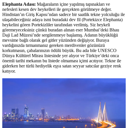
Elephanta Adası:
Mağaraların içine yapılmış tapınakları ve
nefesleri kesen dev heykelleri ile gerçekten görülmeye değer.
Hindistan’ın Giriş Kapısı’ndan sadece bir saatlik tekne yolculuğu ile
ulaşabileceğiniz adaya ismi buradaki dev fil (Portekizce Elephanta)
heykelini gören Portekizliler tarafından verilmiş. Siz heykeli
göremeyeceksiniz çünkü buradan alınan eser Mumbai’deki Bhau
Daji Lad Müzesi’nde sergilenmeye başlamış. Adanın büyüklüğü
mevsime bağlı olarak gel gitler yüzünden değişiyor. Buraya
vardığınızda tırmanmanız gereken merdivenler gözünüzü
korkutmasın, çabalarınızın ödülü büyük. Bu ada bile UNESCO
Dünya Kültürel Mirası listesinde yer alıyor ve Türkiye’deki onca
önemli tarihi mekanın bu listede olmaması içimi acıtıyor. Tekne ile
giderken her türlü hediyelik eşya satan seyyar satıcılar geziye renk
katıyor.