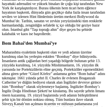
hayattaki adrenalini ve yüksek binaları ile çoğu kişi tarafından New
York ile karşılaştırılıyor. Burası ülkenin hem ticari hem eğlence
hayatının başkenti, dünyada gün geçtikçe daha fazla insan tarafından
sevilen ve izlenen Hint filmlerinin üretim merkezi Bollywood da
Mumbai’de. Tarihin, sanatın ve zevkin yeryüzündeki tüm renklerle
harmanlandığı, zenginliğin sefaletle iç içe olduğu bir geziye hazır
olun. İstanbul gibi “Taşı toprağı altın” diye geçen bu şehirde
kalabalık ve kaos ise başrollerde.
Bom Bahai’den Mumbai’ye
Maharashtra eyaletinin başkenti olan ve yedi adanın üzerine
kurulmuş olan bu yerleşim eskiden “Bombay” diye biliniyordu.
İnsanların antik çağlardan beri yaşadığı bölgede bulunan şehir 13.
yüzyılda kurulmuş, 14. yüzyılda Müslümanların, 16. yüzyılın ilk
yarısında ise Portekizlilerin eline geçmiş. Portekizliler egemenlikleri
altına giren şehre “Güzel Körfez” anlamına gelen “Bom bahai” adını
takmışlar. 1661 yılında şehri II. Charles ile evlenen Braganzalı
Catherine’ye düğün hediyesi olarak alan İngilizler devreye girince
isim “Bombay” olarak söylenmeye başlamış. İngilizler Bombay’ı
İngiliz Doğu Hindistan Şirketi’ne kiralamış. Bu sayede şehrin limanı
önem kazanmış. 19. yüzyıl başlarında yedi adanın birleştirilmesi
şehir için bir dönüm noktası olmuş. Tüm bunlara ilave olarak
Süveyş Kanalı’nın açılması ticaretin ve nüfusun patlamasına yol