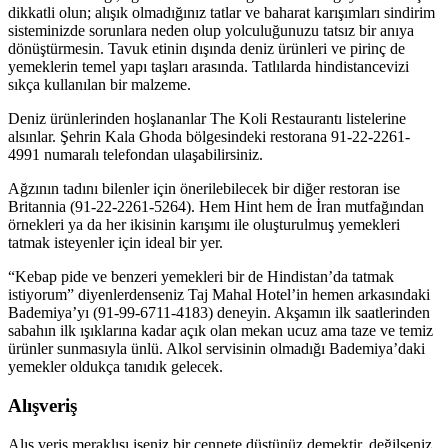
dikkatli olun; alışık olmadığınız tatlar ve baharat karışımları sindirim
sisteminizde sorunlara neden olup yolculuğunuzu tatsız bir anıya
dönüştürmesin. Tavuk etinin dışında deniz ürünleri ve pirinç de
yemeklerin temel yapı taşları arasında. Tatlılarda hindistancevizi
sıkça kullanılan bir malzeme.
Deniz ürünlerinden hoşlananlar The Koli Restaurantı listelerine
alsınlar. Şehrin Kala Ghoda bölgesindeki restorana 91-22-2261-
4991 numaralı telefondan ulaşabilirsiniz.
Ağzının tadını bilenler için önerilebilecek bir diğer restoran ise
Britannia (91-22-2261-5264). Hem Hint hem de İran mutfağından
örnekleri ya da her ikisinin karışımı ile oluşturulmuş yemekleri
tatmak isteyenler için ideal bir yer.
“Kebap pide ve benzeri yemekleri bir de Hindistan’da tatmak
istiyorum” diyenlerdenseniz Taj Mahal Hotel’in hemen arkasındaki
Bademiya’yı (91-99-6711-4183) deneyin. Akşamın ilk saatlerinden
sabahın ilk ışıklarına kadar açık olan mekan ucuz ama taze ve temiz
ürünler sunmasıyla ünlü. Alkol servisinin olmadığı Bademiya’daki
yemekler oldukça tanıdık gelecek.
Alışveriş
Alış veriş meraklısı iseniz bir cennete düştünüz demektir, değilseniz