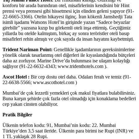
konforu bir arada barındıran otel, misafirlerinin kendisini bir Hint
prensi veya prensesi gibi hissetmesi için elinden geleni yapıyor (91-
22-6665-3366). Otelin hikayesi ilginç. İran kökenli Jamshedji Tata
isimli işadamı Watsons Hotel’in girişinde yazan “Sadece beyazlar
girebilir” yazısına kızıp bu görkemli oteli inşa ettirmiş. Geçtiğimiz
yıllarda bu otelde kalmıştım, birkaç ay sonra teröristler oteli basıp
misafirleri rehin almıştı ve çok sayıda da insan hayatını kaybetmişti.
Trident Nariman Point:
Genellikle işadamlarının gereksinimlerine
yönelik olarak tasarlanmış otel diğerleri ile kıyaslandığında bütçeleri
daha az zorluyor. Marine Drive’da bulunması ise ulaşım kolaylığı
sağlıyor (91-22-6632-4343; www.tridenthotels.com ).
Ascot Hotel :
Bir cep dostu otel daha. Odaları ferah ve temiz (91-
22-6638-5566; www.ascothotel.com )
Mumbai’de çok lezzetli yemekleri çok makul fiyatlara bulabilirsiniz.
Buna karşın şehirde çok fazla otel olmadığı için konaklama bedelleri
cep yakan cinsten olabiliyor.
Pratik Bilgiler
Ülkenin telefon kodu: 91, Mumbai’nin kodu: 22. Mumbai
Türkiye’den 3,5 saat ileride. Ülkenin para birimi ise Rupi (INR) ve
1 TL yaklaşık 28 Rupi.