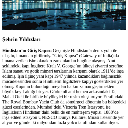
Şehrin Yıldızları
Hindistan’ın Giriş Kapısı:
Geçmişte Hindistan’a deniz yolu ile
ulaşılır, limandan girilirmiş. “Giriş Kapısı” (Gateway of India) da
limana verilen isim olarak o zamanlardan bugüne ulaşmış. Anıt
şeklindeki kapı İngiltere Kralı V. George’un ülkeyi ziyareti şerefine
İslam sanatı ve gotik mimari tarzlarının karışımı olarak 1911’de inşa
edilmiş. İşin ilginç yanı kapı 1947 yılında kazandıkları bağımsızlık
mücadelesinden sonra Hintlilerin İngilizlere kapıyı gösterdikleri yer
olmuş. Kapının bulunduğu meydan halkın zaman geçirmekten
büyük keyif aldığı bir yer. Görkemli anıt hemen arkasındaki Taj
Mahal Oteli ile birlikte büyüleyici bir resim oluşturuyor. Etrafındaki
The Royal Bombay Yacht Club da sömürgeci dönemin bu bölgedeki
güzel eserlerinden. Mumbai’deki Victoria Tren İstasyonu ise
İngilizlerin Hindistan’daki belki de en muhteşem yapısı. 1888’de
inşa edilen istasyon UNESCO Dünya Kültürel Mirası listesinde yer
alıyor ve günde iki milyondan fazla yolcu tarafından kullanılıyor.