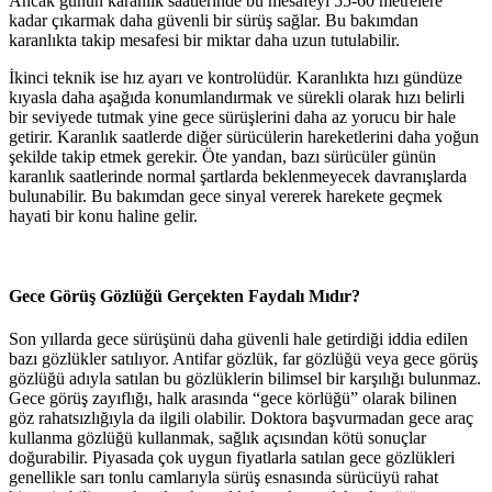
Ancak günün karanlık saatlerinde bu mesafeyi 55-60 metrelere
kadar çıkarmak daha güvenli bir sürüş sağlar. Bu bakımdan
karanlıkta takip mesafesi bir miktar daha uzun tutulabilir.
İkinci teknik ise hız ayarı ve kontrolüdür. Karanlıkta hızı gündüze
kıyasla daha aşağıda konumlandırmak ve sürekli olarak hızı belirli
bir seviyede tutmak yine gece sürüşlerini daha az yorucu bir hale
getirir. Karanlık saatlerde diğer sürücülerin hareketlerini daha yoğun
şekilde takip etmek gerekir. Öte yandan, bazı sürücüler günün
karanlık saatlerinde normal şartlarda beklenmeyecek davranışlarda
bulunabilir. Bu bakımdan gece sinyal vererek harekete geçmek
hayati bir konu haline gelir.
Gece Görüş Gözlüğü Gerçekten Faydalı Mıdır?
Son yıllarda gece sürüşünü daha güvenli hale getirdiği iddia edilen
bazı gözlükler satılıyor. Antifar gözlük, far gözlüğü veya gece görüş
gözlüğü adıyla satılan bu gözlüklerin bilimsel bir karşılığı bulunmaz.
Gece görüş zayıflığı, halk arasında “gece körlüğü” olarak bilinen
göz rahatsızlığıyla da ilgili olabilir. Doktora başvurmadan gece araç
kullanma gözlüğü kullanmak, sağlık açısından kötü sonuçlar
doğurabilir. Piyasada çok uygun fiyatlarla satılan gece gözlükleri
genellikle sarı tonlu camlarıyla sürüş esnasında sürücüyü rahat