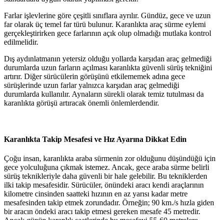
Farlar işlevlerine göre çeşitli sınıflara ayrılır. Gündüz, gece ve uzun
far olarak üç temel far türü bulunur. Karanlıkta araç sürme eylemi
gerçekleştirirken gece farlarının açık olup olmadığı mutlaka kontrol
edilmelidir.
Dış aydınlatmanın yetersiz olduğu yollarda karşıdan araç gelmediği
durumlarda uzun farların açılması karanlıkta güvenli sürüş tekniğini
artırır. Diğer sürücülerin görüşünü etkilememek adına gece
sürüşlerinde uzun farlar yalnızca karşıdan araç gelmediği
durumlarda kullanılır. Aynaların sürekli olarak temiz tutulması da
karanlıkta görüşü artıracak önemli önlemlerdendir.
Karanlıkta Takip Mesafesi ve Hız Ayarına Dikkat Edin
Çoğu insan, karanlıkta araba sürmenin zor olduğunu düşündüğü için
gece yolculuğuna çıkmak istemez. Ancak, gece araba sürme belirli
sürüş teknikleriyle daha güvenli bir hale gelebilir. Bu tekniklerden
ilki takip mesafesidir. Sürücüler, önündeki aracı kendi araçlarının
kilometre cinsinden saatteki hızının en az yarısı kadar metre
mesafesinden takip etmek zorundadır. Örneğin; 90 km./s hızla giden
bir aracın öndeki aracı takip etmesi gereken mesafe 45 metredir.