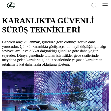
Skip to Main Content
(Press Enter)
LEXUS'U KEŞFEDİN
KARANLIKTA GÜVENLİ
SÜRÜŞ TEKNİKLERİ
Geceleri araç kullanmak, gündüze göre oldukça zor ve daha
yorucudur. Çünkü, karanlıkta görüş açısı bir hayli düştüğü için algı
seviyesi azalır ve dikkat dağınıklığı gündüze göre daha yoğun
seyreder. Dünya genelinde tutulan istatistikler gece saatlerinde
meydana gelen kazaların gündüz saatlerinde yaşanan kazalardan
ortalama 3 kat daha fazla olduğunu gösterir.