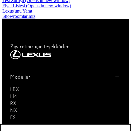
Test Sürüşü
(Opens in new window)
Fiyat Listesi
(Opens in new window)
Lexus'unu Yarat
Showroomlarımız
Ziyaretiniz için teşekkürler
Modeller
LBX
LM
RX
NX
ES