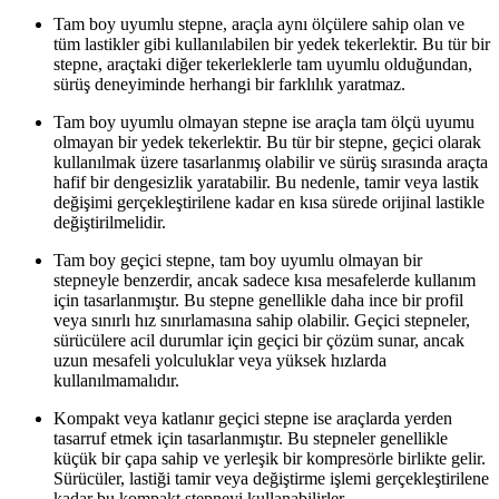
Tam boy uyumlu stepne, araçla aynı ölçülere sahip olan ve
tüm lastikler gibi kullanılabilen bir yedek tekerlektir. Bu tür bir
stepne, araçtaki diğer tekerleklerle tam uyumlu olduğundan,
sürüş deneyiminde herhangi bir farklılık yaratmaz.
Tam boy uyumlu olmayan stepne ise araçla tam ölçü uyumu
olmayan bir yedek tekerlektir. Bu tür bir stepne, geçici olarak
kullanılmak üzere tasarlanmış olabilir ve sürüş sırasında araçta
hafif bir dengesizlik yaratabilir. Bu nedenle, tamir veya lastik
değişimi gerçekleştirilene kadar en kısa sürede orijinal lastikle
değiştirilmelidir.
Tam boy geçici stepne, tam boy uyumlu olmayan bir
stepneyle benzerdir, ancak sadece kısa mesafelerde kullanım
için tasarlanmıştır. Bu stepne genellikle daha ince bir profil
veya sınırlı hız sınırlamasına sahip olabilir. Geçici stepneler,
sürücülere acil durumlar için geçici bir çözüm sunar, ancak
uzun mesafeli yolculuklar veya yüksek hızlarda
kullanılmamalıdır.
Kompakt veya katlanır geçici stepne ise araçlarda yerden
tasarruf etmek için tasarlanmıştır. Bu stepneler genellikle
küçük bir çapa sahip ve yerleşik bir kompresörle birlikte gelir.
Sürücüler, lastiği tamir veya değiştirme işlemi gerçekleştirilene
kadar bu kompakt stepneyi kullanabilirler.