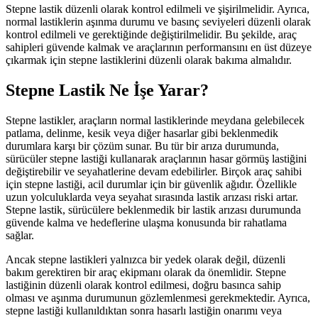
Stepne lastik düzenli olarak kontrol edilmeli ve şişirilmelidir. Ayrıca,
normal lastiklerin aşınma durumu ve basınç seviyeleri düzenli olarak
kontrol edilmeli ve gerektiğinde değiştirilmelidir. Bu şekilde, araç
sahipleri güvende kalmak ve araçlarının performansını en üst düzeye
çıkarmak için stepne lastiklerini düzenli olarak bakıma almalıdır.
Stepne Lastik Ne İşe Yarar?
Stepne lastikler, araçların normal lastiklerinde meydana gelebilecek
patlama, delinme, kesik veya diğer hasarlar gibi beklenmedik
durumlara karşı bir çözüm sunar. Bu tür bir arıza durumunda,
sürücüler stepne lastiği kullanarak araçlarının hasar görmüş lastiğini
değiştirebilir ve seyahatlerine devam edebilirler. Birçok araç sahibi
için stepne lastiği, acil durumlar için bir güvenlik ağıdır. Özellikle
uzun yolculuklarda veya seyahat sırasında lastik arızası riski artar.
Stepne lastik, sürücülere beklenmedik bir lastik arızası durumunda
güvende kalma ve hedeflerine ulaşma konusunda bir rahatlama
sağlar.
Ancak stepne lastikleri yalnızca bir yedek olarak değil, düzenli
bakım gerektiren bir araç ekipmanı olarak da önemlidir. Stepne
lastiğinin düzenli olarak kontrol edilmesi, doğru basınca sahip
olması ve aşınma durumunun gözlemlenmesi gerekmektedir. Ayrıca,
stepne lastiği kullanıldıktan sonra hasarlı lastiğin onarımı veya