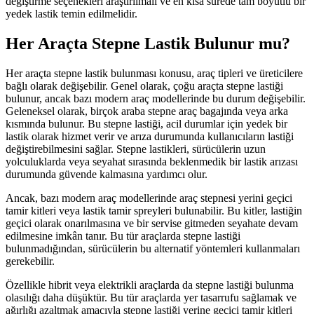
değiştirme seçenekleri araştırılmalı ve en kısa sürede tam boyutlu bir
yedek lastik temin edilmelidir.
Her Araçta Stepne Lastik Bulunur mu?
Her araçta stepne lastik bulunması konusu, araç tipleri ve üreticilere
bağlı olarak değişebilir. Genel olarak, çoğu araçta stepne lastiği
bulunur, ancak bazı modern araç modellerinde bu durum değişebilir.
Geleneksel olarak, birçok araba stepne araç bagajında veya arka
kısmında bulunur. Bu stepne lastiği, acil durumlar için yedek bir
lastik olarak hizmet verir ve arıza durumunda kullanıcıların lastiği
değiştirebilmesini sağlar. Stepne lastikleri, sürücülerin uzun
yolculuklarda veya seyahat sırasında beklenmedik bir lastik arızası
durumunda güvende kalmasına yardımcı olur.
Ancak, bazı modern araç modellerinde araç stepnesi yerini geçici
tamir kitleri veya lastik tamir spreyleri bulunabilir. Bu kitler, lastiğin
geçici olarak onarılmasına ve bir servise gitmeden seyahate devam
edilmesine imkân tanır. Bu tür araçlarda stepne lastiği
bulunmadığından, sürücülerin bu alternatif yöntemleri kullanmaları
gerekebilir.
Özellikle hibrit veya elektrikli araçlarda da stepne lastiği bulunma
olasılığı daha düşüktür. Bu tür araçlarda yer tasarrufu sağlamak ve
ağırlığı azaltmak amacıyla stepne lastiği yerine geçici tamir kitleri