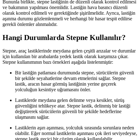
Bununla birlikte, stepne lastiğinin de düzenli olarak kontrol edilmesi
ve bakımının yapılması önemlidir. Lastiğin hava basıncı düzenli
olarak kontrol edilmeli ve gerektiğinde şişirilmelidir. Ayrıca, lastiğin
aşınma durumu gözlemlenmeli ve herhangi bir hasar tespit edilirse
gerekli önlemler alınmalıdır.
Hangi Durumlarda Stepne Kullanılır?
Stepne, araç lastiklerinde meydana gelen çeşitli arızalar ve durumlar
için kullanılan bir arabalarda yedek lastik olarak karşımıza çıkar.
Stepne kullanımının bazı örnekleri aşağıda listelenmiştir:
Bir lastiğin patlaması durumunda stepne, sürücülerin güvenli
bir şekilde seyahatlerine devam etmelerini sağlar. Stepne
lastik, aracın hasar görmüş lastiğinin yerine geçerek
yolculuğun kesintiye uğramasını önler.
Lastiklerde meydana gelen delinme veya kesikler, sürüş
güvenliğini tehlikeye atar. Stepne lastik, delinmiş bir lastiği
değiştirerek sürücülerin güvenli bir şekilde hedeflerine
ulaşmasını sağlar.
Lastiklerin aşırı aşınması, yolculuk sırasında sorunlara neden
olabilir. Eğer normal lastiklerin aşınması çok ileri seviyedeyse,
stepne lastik geçici bir çözüm olarak kullanılabilir.