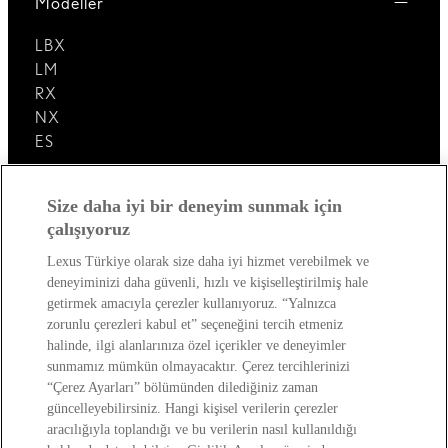
Modeller
LBX
LM
RX
NX
ES
Lexus'u Keşfedin!
Size daha iyi bir deneyim sunmak için
çalışıyoruz
Satış Sonrası
Lexus Türkiye olarak size daha iyi hizmet verebilmek ve
deneyiminizi daha güvenli, hızlı ve kişiselleştirilmiş hale
Lexus Dünyası
getirmek amacıyla çerezler kullanıyoruz. “Yalnızca
zorunlu çerezleri kabul et” seçeneğini tercih etmeniz
halinde, ilgi alanlarınıza özel içerikler ve deneyimler
sunmamız mümkün olmayacaktır. Çerez tercihlerinizi
“Çerez Ayarları” bölümünden dilediğiniz zaman
güncelleyebilirsiniz. Hangi kişisel verilerin çerezler
aracılığıyla toplandığı ve bu verilerin nasıl kullanıldığı