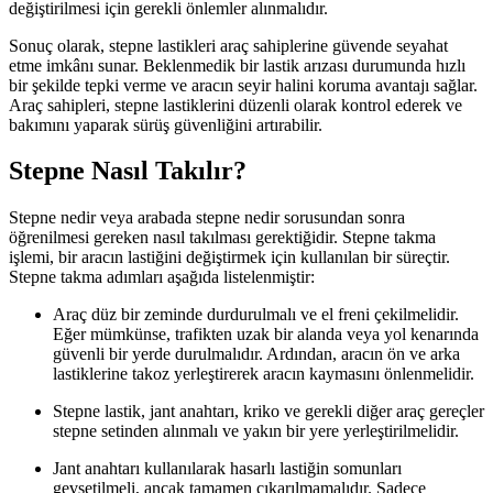
değiştirilmesi için gerekli önlemler alınmalıdır.
Sonuç olarak, stepne lastikleri araç sahiplerine güvende seyahat
etme imkânı sunar. Beklenmedik bir lastik arızası durumunda hızlı
bir şekilde tepki verme ve aracın seyir halini koruma avantajı sağlar.
Araç sahipleri, stepne lastiklerini düzenli olarak kontrol ederek ve
bakımını yaparak sürüş güvenliğini artırabilir.
Stepne Nasıl Takılır?
Stepne nedir veya arabada stepne nedir sorusundan sonra
öğrenilmesi gereken nasıl takılması gerektiğidir. Stepne takma
işlemi, bir aracın lastiğini değiştirmek için kullanılan bir süreçtir.
Stepne takma adımları aşağıda listelenmiştir:
Araç düz bir zeminde durdurulmalı ve el freni çekilmelidir.
Eğer mümkünse, trafikten uzak bir alanda veya yol kenarında
güvenli bir yerde durulmalıdır. Ardından, aracın ön ve arka
lastiklerine takoz yerleştirerek aracın kaymasını önlenmelidir.
Stepne lastik, jant anahtarı, kriko ve gerekli diğer araç gereçler
stepne setinden alınmalı ve yakın bir yere yerleştirilmelidir.
Jant anahtarı kullanılarak hasarlı lastiğin somunları
gevşetilmeli, ancak tamamen çıkarılmamalıdır. Sadece