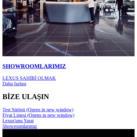
SHOWROOMLARIMIZ
LEXUS SAHİBİ OLMAK
Daha fazlası
BİZE ULAŞIN
Test Sürüşü
(Opens in new window)
Fiyat Listesi
(Opens in new window)
Lexus'unu Yarat
Showroomlarımız