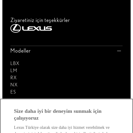
Ziyaretiniz için teşekkürler
Modeller
LBX
LM
RX
NX
ES
Lexus'u Keşfedin!
Size daha iyi bir deneyim sunmak için
çalışıyoruz
Satış Sonrası
Lexus Türkiye olarak size daha iyi hizmet verebilmek ve