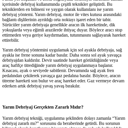
içerisinde debriyaj kullanımında çeşitli teknikler geliştirdi. Bu
tekniklerden en bilineni ve yaygın olarak kullanılanı ise yarım
debriyaj yöntemi. Yarım debriyaj, motor ile vites kutusu arasındaki
bağlantı dişlilerinin ayrıldığı orta noktayı işaret eden bir tabir.
Sürücüler yarım debriyaja genellikle aracın ilk hareketinde, dik
yokuşlarda veya eğimli arazilerde ihtiyaç duyar. Böylece aracı stop
ettirmeden veya geriye kaydırmadan, tutunmasını sağlayarak hareket
ettirebilir.
Yarım debriyaj yöntemini uygulamak için sol ayakla debriyaja, sağ
ayakla ise frene sonuna kadar basılır. Daha sonra sol ayak yavaşça
debriyajdan kaldırılır. Devir saatinde hareket görüldüğünde veya
araç hafifçe titrediğinde yarım debriyaj uygulanmaya başlanır.
Kısacası, ayak o seviyede sabitlenir. Devamında sağ ayak fren
pedalından çekilerek yavaşça gaz pedalına basılır. Böylece, aracın
titreme hareketi son bulur ve araç hareket eder. Gaz vermeye devam
ederken artık debriyaj yavaş yavaş bırakılır.
Yarım Debriyaj Gerçekten Zararlı Mıdır?
Yarım debriyaj tekniği, uygulanma şeklinden dolayı zamanla “Yarım
debriyaj zararlı mı?” sorusunu da beraberinde getirdi. Bu sorunun