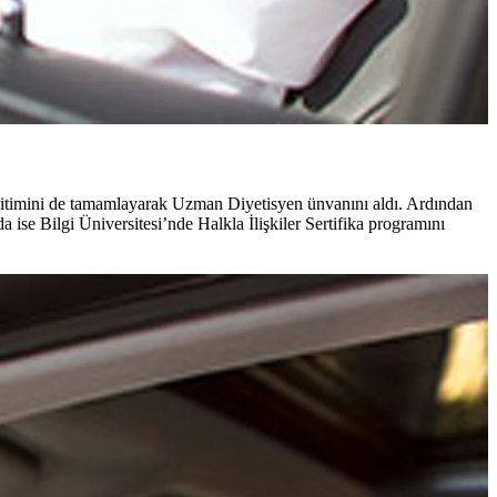
ğitimini de tamamlayarak Uzman Diyetisyen ünvanını aldı. Ardından
ise Bilgi Üniversitesi’nde Halkla İlişkiler Sertifika programını