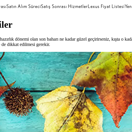
ası
Satın Alım Süreci
Satış Sonrası Hizmetler
Lexus Fiyat Listesi
Yen
iler
 hazırlık dönemi olan son baharı ne kadar güzel geçirirseniz, kışta o 
de dikkat edilmesi gerekir.