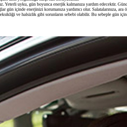
sınız. Yeterli uyku, gün boyunca enerjik kalmanıza yardım edecektir. Gü
ağlar gün içinde enerjinizi korumanıza yardımcı olur. Salatalarınıza, ar
 eksikliği ve halsizlik gibi sorunların sebebi olabilir. Bu sebeple gün i