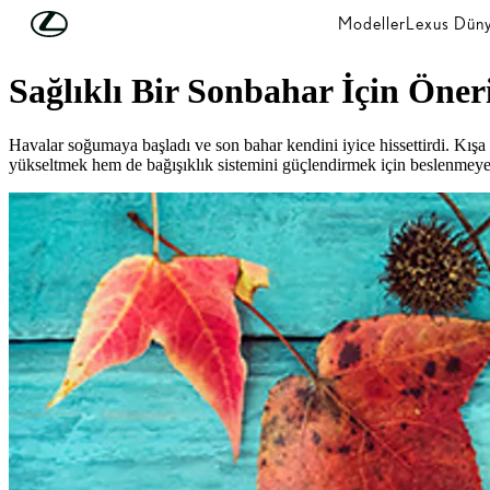
Skip to Main Content
(Press Enter)
Modeller
Lexus Düny
Lifestyle
Sağlıklı Bir Sonbahar İçin Öner
Havalar soğumaya başladı ve son bahar kendini iyice hissettirdi. Kışa
yükseltmek hem de bağışıklık sistemini güçlendirmek için beslenmeye 