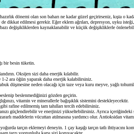
 hazırlık dönemi olan son baharı ne kadar güzel geçirirseniz, kışta o 
de dikkat edilmesi gerekir. Eğer eklem ağrıları, depresyon, uyku isteğ
ı değişikliklerden kaynaklanabilir ve küçük değişikliklerle önlenebili
ı bir besin tüketin.
ırın. Oksijen sizi daha enerjik kılabilir.
1-2 ara öğün yaparak daha enerjik kalabilirsiniz.
çabuk düşmesine neden olacağı için taze veya kuru meyve, yağlı tohuml
eslenip beslenmediğinizi gözden geçirin.
ığınızı, vitamin ve minerallerle bağışıklık sistemini destekleyecektir.
bi rafine edilmemiş tam tahılları tercih edebilirsiniz.
 güçlendirebilir ve enerjinizi yükseltebilirsiniz. Ayrıca içeriğindeki s
rarlı maddelerin vücuttan atılmasına yardımcı olur. Antioksidan vitamin
 yoğurda tarçın eklemeyi deneyin. 1 çay kaşığı tarçın tatlı ihtiyacını kon
şam tarzı yorgunluğa karşı sizi koruyacaktır.