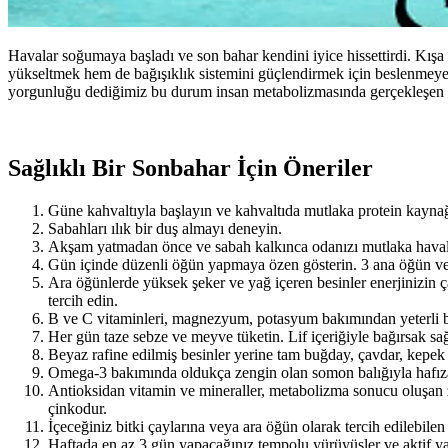
Havalar soğumaya başladı ve son bahar kendini iyice hissettirdi. Kışa
yükseltmek hem de bağışıklık sistemini güçlendirmek için beslenmeye 
yorgunluğu dediğimiz bu durum insan metabolizmasında gerçekleşen baz
Sağlıklı Bir Sonbahar İçin Öneriler
Güne kahvaltıyla başlayın ve kahvaltıda mutlaka protein kaynağ
Sabahları ılık bir duş almayı deneyin.
Akşam yatmadan önce ve sabah kalkınca odanızı mutlaka havaland
Gün içinde düzenli öğün yapmaya özen gösterin. 3 ana öğün ve 
Ara öğünlerde yüksek şeker ve yağ içeren besinler enerjinizin 
tercih edin.
B ve C vitaminleri, magnezyum, potasyum bakımından yeterli b
Her gün taze sebze ve meyve tüketin. Lif içeriğiyle bağırsak sağl
Beyaz rafine edilmiş besinler yerine tam buğday, çavdar, kepek gi
Omega-3 bakımında oldukça zengin olan somon balığıyla hafızanızı
Antioksidan vitamin ve mineraller, metabolizma sonucu oluşan za
çinkodur.
İçeceğiniz bitki çaylarına veya ara öğün olarak tercih edilebilen
Haftada en az 3 gün yapacağınız tempolu yürüyüşler ve aktif ya